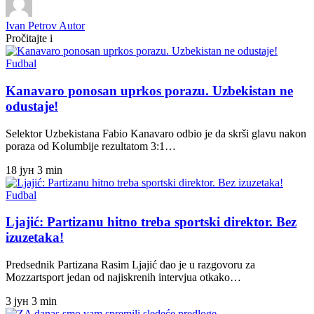
Ivan Petrov
Autor
Pročitajte i
Fudbal
Kanavaro ponosan uprkos porazu. Uzbekistan ne
odustaje!
Selektor Uzbekistana Fabio Kanavaro odbio je da skrši glavu nakon
poraza od Kolumbije rezultatom 3:1…
18 јун
3 min
Fudbal
Ljajić: Partizanu hitno treba sportski direktor. Bez
izuzetaka!
Predsednik Partizana Rasim Ljajić dao je u razgovoru za
Mozzartsport jedan od najiskrenih intervjua otkako…
3 јун
3 min