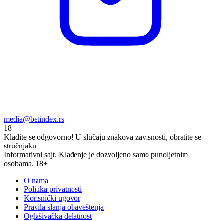
media@betindex.rs
18+
Kladite se odgovorno!
U slučaju znakova zavisnosti, obratite se
stručnjaku
Informativni sajt. Klađenje je dozvoljeno samo punoljetnim
osobama. 18+
O nama
Politika privatnosti
Korisnički ugovor
Pravila slanja obaveštenja
Oglašivačka delatnost