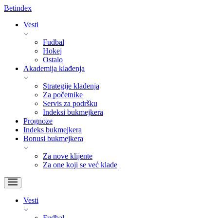
Bet
index
Vesti
Fudbal
Hokej
Ostalo
Akademija klađenja
Strategije klađenja
Za početnike
Servis za podršku
Indeksi bukmejkera
Prognoze
Indeks bukmejkera
Bonusi bukmejkera
Za nove klijente
Za one koji se već klade
Vesti
Fudbal