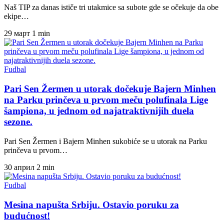
Naš TIP za danas ističe tri utakmice sa subote gde se očekuje da obe
ekipe…
29 март
1 min
Fudbal
Pari Sen Žermen u utorak dočekuje Bajern Minhen
na Parku prinčeva u prvom meču polufinala Lige
šampiona, u jednom od najatraktivnijih duela
sezone.
Pari Sen Žermen i Bajern Minhen sukobiće se u utorak na Parku
prinčeva u prvom…
30 април
2 min
Fudbal
Mesina napušta Srbiju. Ostavio poruku za
budućnost!