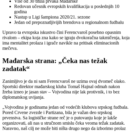
Više od 30 titula prvaka Mađarske
Redovan učesnik evropskih kvalifikacija u poslednjih 10
godina
Nastup u Ligi šampiona 2020/21. sezone
Jedan od prepoznatljivijih brendova u regionalnom fudbalu
Upravo ta evropska iskustvo čini Ferencvaroš posebno opasnim
rivalom – ekipa koja zna kako se igraju dvokoračna takmičenja, koja
ima mentalitet prolaza i igrače navikle na pritisak eliminacionih
mečeva.
Mađarska strana: „Čeka nas težak
zadatak“
Zanimljivo je da ni sam Ferencvaroš ne uzima ovaj dvomeč olako.
Sportski direktor mađarskog kluba Tomaš Hajnal odmah nakon
žreba izneo je jasan stav – Vojvodina nije lak protivnik, i to bez
diplomatskog uvijanja.
„Vojvodina je godinama jedan od vodećih klubova srpskog fudbala.
Pored Crvene zvezde i Partizana, bila je važan deo srpskog
prvenstva. Sa logističke strane reč je o putovanju koje je lakše
organizovati, ali nas u stručnom smislu čeka veoma težak zadatak.
Naravno, naš cilj ne može biti ništa drugo nego da izborimo prolaz