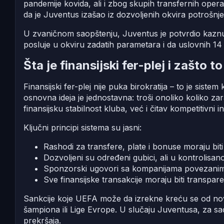
pandemije kovida, ali i zbog skupih transfernih operaci
da je Juventus izašao iz dozvoljenih okvira potrošnj
U zvaničnom saopštenju, Juventus je potvrdio kaznu, 
posluje u okviru zadatih parametara i da uslovnih 14 
Šta je finansijski fer-plej i zašto 
Finansijski fer-plej nije puka birokratija – to je sist
osnovna ideja je jednostavna: troši onoliko koliko 
finansijsku stabilnost kluba, već i čitav kompetitivni in
Ključni principi sistema su jasni:
Rashodi za transfere, plate i bonuse moraju bit
Dozvoljeni su određeni gubici, ali u kontrolisa
Sponzorski ugovori sa kompanijama povezanim sa
Sve finansijske transakcije moraju biti transpa
Sankcije koje UEFA može da izrekne kreću se od novč
šampiona ili Lige Evrope. U slučaju Juventusa, za sa
prekršaja.