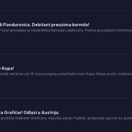
i Pandurovića. Debitant preuzima kormilo!
 Pazar pronašao je naslednika Nenada Lalatovića. Prema pouzdanim informa
e Kupa!
ezde večeras od 19 časova igraju polufinalni meč Kupa Srbije protiv Jedins
 Grafičar! Odlazi u Austriju.
-godišnji fudbaler Grafičara, napušta srpski fudbal i potpisuje ugovor sa aus