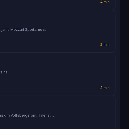
4 min
cijama Mozzart Sporta, novi…
2 min
tva na…
2 min
trijskim Volfsbergerom. Talenat…