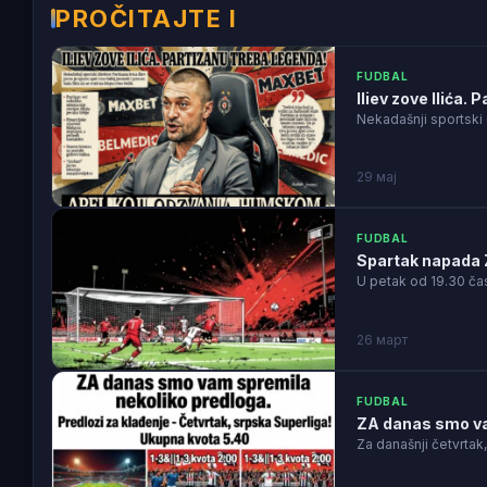
PROČITAJTE I
FUDBAL
Iliev zove Ilića.
Nekadašnji sportski 
29 мај
FUDBAL
Spartak napada Z
U petak od 19.30 č
26 март
FUDBAL
ZA danas smo va
Za današnji četvrtak