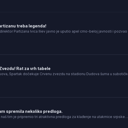
 Partizanu treba legenda!
direktor Partizana Ivica Iliev javno je uputio apel crno-beloj javnosti i pozva
vezdu! Rat za vrh tabele
asova, Spartak dočekuje Crvenu zvezdu na stadionu Dudova šuma u suboti
m spremila nekoliko predloga.
, naš tim je pripremio tri atraktivna predloga za klađenje na utakmice srpske…