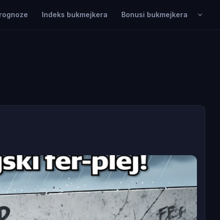
rognoze
Indeks bukmejkera
Bonusi bukmejkera