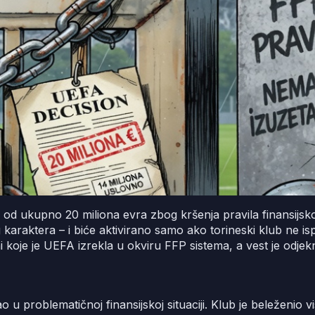
d ukupno 20 miliona evra zbog kršenja pravila finansijskog f
g karaktera – i biće aktivirano samo ako torineski klub ne i
ni koje je UEFA izrekla u okviru FFP sistema, a vest je od
 problematičnoj finansijskoj situaciji. Klub je beleženio 