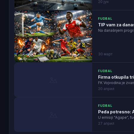
20 јун
FUDBAL
TIP vam za danas
Na današnjem progra
30 март
FUDBAL
Firma otkupila tr
FK Vojvodina je zvan
20 април
FUDBAL
Peđa potresno: A
U emisiji "Agape", f
27 април