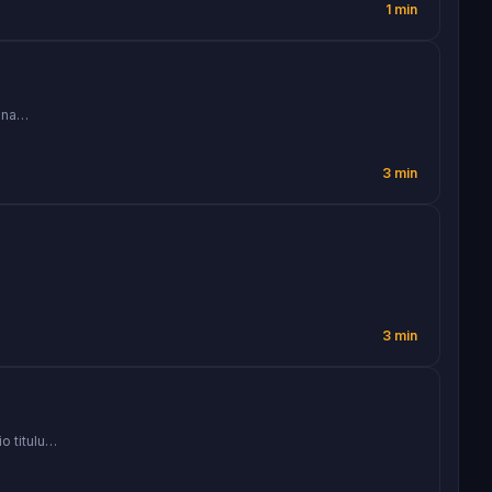
1 min
tona…
3 min
…
3 min
o titulu…