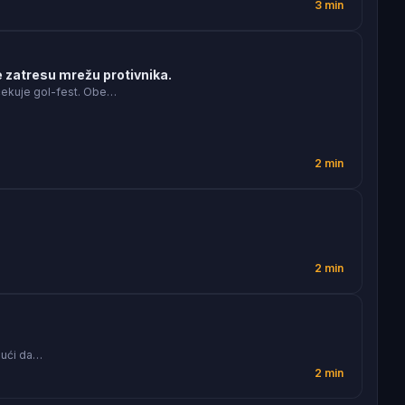
3 min
 zatresu mrežu protivnika.
čekuje gol-fest. Obe…
2 min
2 min
jući da…
2 min