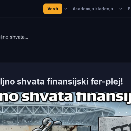
Vesti
Akademija klađenja
P
jno shvata...
no shvata finansijski fer-plej!