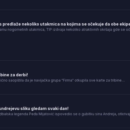
 predlaže nekoliko utakmica na kojima se očekuje da obe ekipe
mu nogometnih utakmica, TIP izdvaja nekoliko atraktivnih okršaja gde se o
ibine za derbi!
ično saopštila da je navijačka grupa "Firma" otkupila sve karte za tribine…
ndrejevu sliku gledam svaki dan!
udbalska legenda Peđa Mijatović ispovedio se o gubitku sina Andreja, otkriva