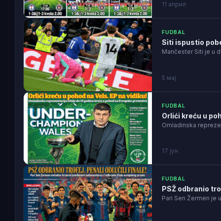
11 април
FUDBAL
Siti ispustio pob
Mančester Siti je u 
5 мај
FUDBAL
Orlići kreću u po
Omladinska reprezent
17 јун
FUDBAL
PSŽ odbranio trofe
Pari Sen Žermen je 