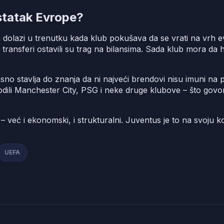
ostatak Evrope?
a dolazi u trenutku kada klub pokušava da se vrati na vrh
upi transferi ostavili su trag na bilansima. Sada klub mora da
sno stavlja do znanja da ni najveći brendovi nisu imuni na 
godili Manchester City, PSG i neke druge klubove – što govor
 – već i ekonomski, i strukturalni. Juventus je to na svoju 
UEFA