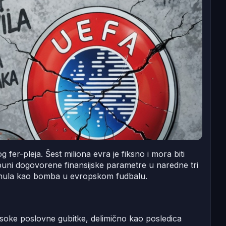
er-pleja. Šest miliona evra je fiksno i mora biti
spuni dogovorene finansijske parametre u naredne tri
jeknula kao bomba u evropskom fudbalu.
visoke poslovne gubitke, delimično kao posledica