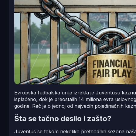
Evropska fudbalska unija izrekla je Juventusu kaznu o
isplaćeno, dok je preostalih 14 miliona evra uslovno
godine. Reč je o jednoj od najvećih pojedinačnih kaz
Šta se tačno desilo i zašto?
Juventus se tokom nekoliko prethodnih sezona našao u