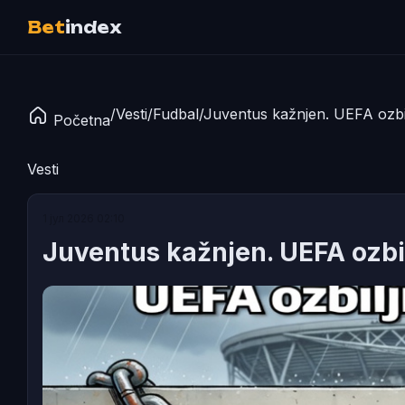
Bet
index
/
Vesti
/
Fudbal
/
Juventus kažnjen. UEFA ozbil
Početna
Vesti
1 јул 2026 02:10
Juventus kažnjen. UEFA ozbilj