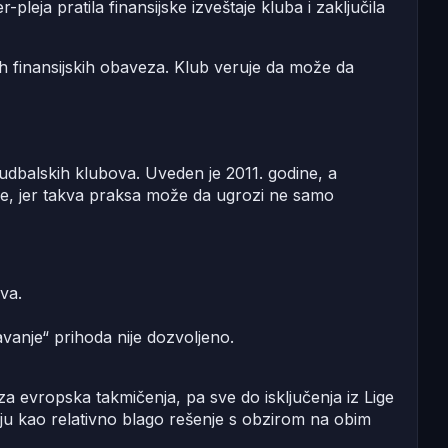
pleja pratila finansijske izveštaje kluba i zaključila
h finansijskih obaveza. Klub veruje da može da
h fudbalskih klubova. Uveden je 2011. godine, a
ove, jer takva praksa može da ugrozi ne samo
va.
vanje“ prihoda nije dozvoljeno.
a evropska takmičenja, pa sve do isključenja iz Lige
uju kao relativno blago rešenje s obzirom na obim