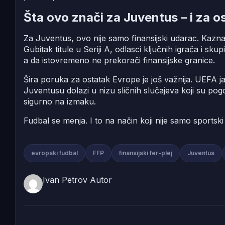
Šta ovo znači za Juventus – i za 
Za Juventus, ovo nije samo finansijski udarac. Kazn
Gubitak titule u Seriji A, odlasci ključnih igrača i sk
a da istovremeno ne prekorači finansijske granice.
Šira poruka za ostatak Evrope je još važnija. UEFA ja
Juventusu dolazi u nizu sličnih slučajeva koji su po
sigurno na izmaku.
Fudbal se menja. I to na način koji nije samo sportski
evropski fudbal
FFP
finansijski fer-plej
Juventus
Ivan Petrov
Autor