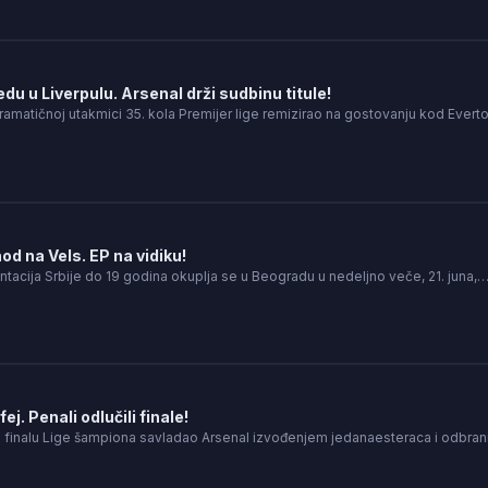
edu u Liverpulu. Arsenal drži sudbinu titule!
dramatičnoj utakmici 35. kola Premijer lige remizirao na gostovanju kod Ever
hod na Vels. EP na vidiku!
acija Srbije do 19 godina okuplja se u Beogradu u nedeljno veče, 21. juna,
j. Penali odlučili finale!
u finalu Lige šampiona savladao Arsenal izvođenjem jedanaesteraca i odbrani