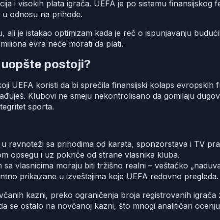
ja i visokih plata igrača. UEFA je po sistemu finansijskog fer-
e u odnosu na prihode.
ali je istakao optimizam kada je reč o ispunjavanju budući
miliona evra neće morati da plati.
to uopšte postoji?
em koji UEFA koristi da bi sprečila finansijski kolaps evropski
zarađuješ. Klubovi ne smeju nekontrolisano da gomilaju dug
tegritet sporta.
i u ravnoteži sa prihodima od karata, sponzorstava i TV pra
nom opsegu i uz pokriće od strane vlasnika kluba.
 vlasnicima moraju biti tržišno realni – veštačko „naduva
rentno prikazane u izveštajima koje UEFA redovno pregleda.
anih kazni, preko ograničenja broja registrovanih igrača z
da se ostalo na novčanoj kazni, što mnogi analitičari ocenj