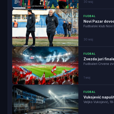
30 мај
FUDBAL
Novi Pazar dovod
Fudbalski klub Novi
30 мај
FUDBAL
Zvezda juri final
Fudbaleri Crvene zv
1 мај
FUDBAL
Vukojević napušta
Veljko Vukojević, 19