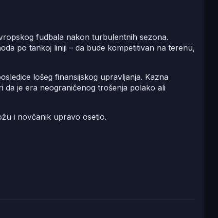
 evropskog fudbala nakon turbulentnih sezona.
 hoda po tankoj liniji – da bude kompetitivan na terenu,
posledice lošeg finansijskog upravljanja. Kazna
i da je era neograničenog trošenja polako ali
kožu i novčanik upravo osetio.