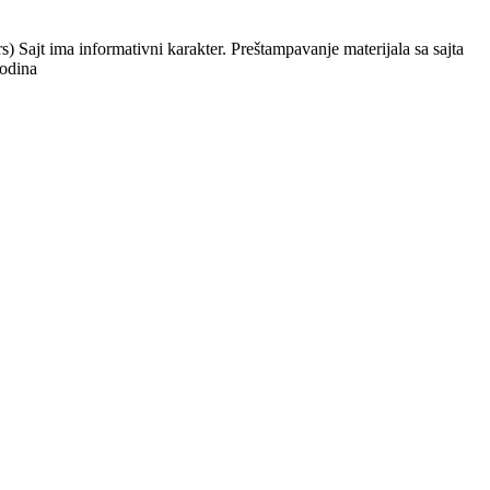
) Sajt ima informativni karakter. Preštampavanje materijala sa sajta
godina