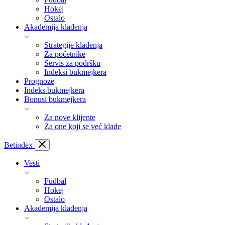
Hokej
Ostalo
Akademija klađenja
Strategije klađenja
Za početnike
Servis za podršku
Indeksi bukmejkera
Prognoze
Indeks bukmejkera
Bonusi bukmejkera
Za nove klijente
Za one koji se već klade
Bet
index
Vesti
Fudbal
Hokej
Ostalo
Akademija klađenja