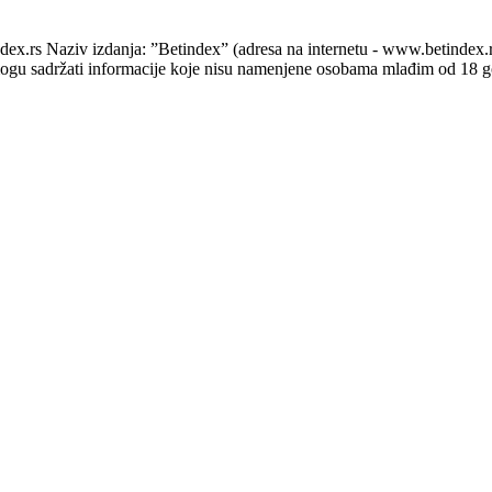
dex.rs
Naziv izdanja:
”Betindex” (adresa na internetu - www.betindex.rs
ta mogu sadržati informacije koje nisu namenjene osobama mlađim od 18 