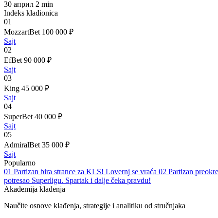
30 април
2 min
Indeks kladionica
01
MozzartBet
100 000 ₽
Sajt
02
EfBet
90 000 ₽
Sajt
03
King
45 000 ₽
Sajt
04
SuperBet
40 000 ₽
Sajt
05
AdmiralBet
35 000 ₽
Sajt
Popularno
01
Partizan bira strance za KLS! Lovernj se vraća
02
Partizan preokr
potresao Superligu. Spartak i dalje čeka pravdu!
Akademija klađenja
Naučite osnove klađenja, strategije i analitiku od stručnjaka