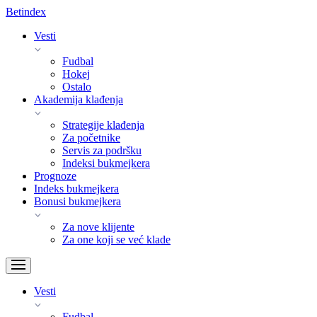
Bet
index
Vesti
Fudbal
Hokej
Ostalo
Akademija klađenja
Strategije klađenja
Za početnike
Servis za podršku
Indeksi bukmejkera
Prognoze
Indeks bukmejkera
Bonusi bukmejkera
Za nove klijente
Za one koji se već klade
Vesti
Fudbal