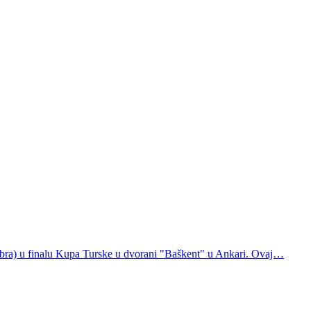
mbra) u finalu Kupa Turske u dvorani "Baškent" u Ankari. Ovaj…