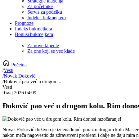
Strategije klađenja
Za početnike
Servis za podršku
Indeksi bukmejkera
Prognoze
Indeks bukmejkera
Bonusi bukmejkera
Za nove klijente
Za one koji se već klade
Početna
/
Vesti
/
Novak Đoković
/
Đoković pao već u drugom...
Vesti
9 мај 2026 04:09
Đoković pao već u drugom kolu. Rim donos
Novak Đoković doživeo je iznenađujući poraz u drugom kolu Mastersa u
nakon meča nagovestio da zdravstveni problemi i dalje ne daju mira naj