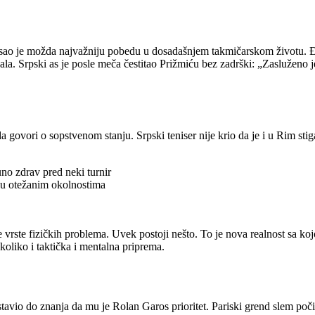
spisao je možda najvažniju pobedu u dosadašnjem takmičarskom životu. Đ
a. Srpski as je posle meča čestitao Prižmiću bez zadrški: „Zasluženo je
 govori o sopstvenom stanju. Srpski teniser nije krio da je i u Rim sti
no zdrav pred neki turnir
 i u otežanim okolnostima
rste fizičkih problema. Uvek postoji nešto. To je nova realnost sa koj
koliko i taktička i mentalna priprema.
avio do znanja da mu je Rolan Garos prioritet. Pariski grend slem poč