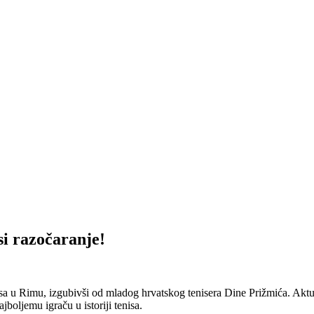
i razočaranje!
 Rimu, izgubivši od mladog hrvatskog tenisera Dine Prižmića. Aktuelni 
boljemu igraču u istoriji tenisa.