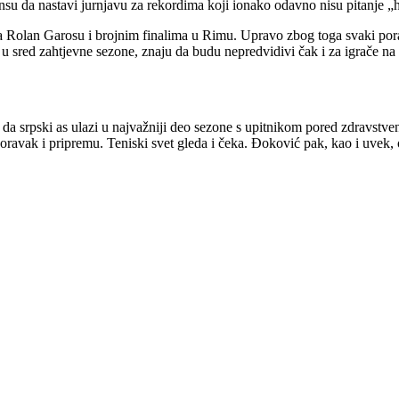
ansu da nastavi jurnjavu za rekordima koji ionako odavno nisu pitanje „
le na Rolan Garosu i brojnim finalima u Rimu. Upravo zbog toga svaki po
, u sred zahtjevne sezone, znaju da budu nepredvidivi čak i za igrače na 
l da srpski as ulazi u najvažniji deo sezone s upitnikom pored zdravstve
ravak i pripremu. Teniski svet gleda i čeka. Đoković pak, kao i uvek, ost