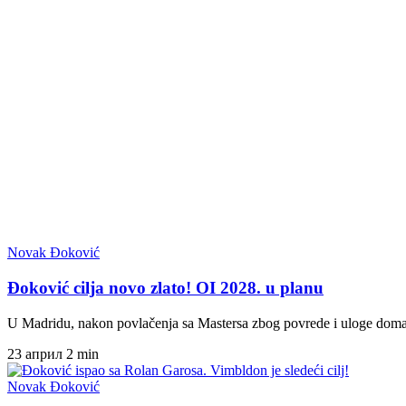
Novak Đoković
Đoković cilja novo zlato! OI 2028. u planu
U Madridu, nakon povlačenja sa Mastersa zbog povrede i uloge do
23 април
2 min
Novak Đoković