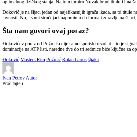
optimalnog fizičkog stanja. Na tom turniru Novak brani titulu i ima š
Đoković je na šljaci jedan od najefikasnijih igrača ikada, sa tri titu
javnosti. No, i sami stručnjaci napominju da forma i zdravlje na šljaci
Šta nam govori ovaj poraz?
Đokovićev poraz od Prižmića nije samo sportski rezultat – to je signa
dominacije na ATP listi, naredne dve do tri sedmice biće ključne za opo
Đoković
Masters Rim
Prižmić
Rolan Garos
šljaka
Ivan Petrov
Autor
Pročitajte i