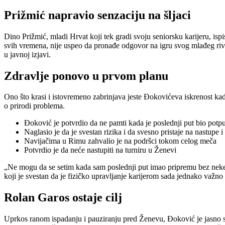
Prižmić napravio senzaciju na šljaci
Dino Prižmić, mladi Hrvat koji tek gradi svoju seniorsku karijeru, i
svih vremena, nije uspeo da pronađe odgovor na igru svog mlađeg rival
u javnoj izjavi.
Zdravlje ponovo u prvom planu
Ono što krasi i istovremeno zabrinjava jeste Đokovićeva iskrenost kada
o prirodi problema.
Đoković je potvrdio da ne pamti kada je poslednji put bio potpu
Naglasio je da je svestan rizika i da svesno pristaje na nastupe
Navijačima u Rimu zahvalio je na podršci tokom celog meča
Potvrdio je da neće nastupiti na turniru u Ženevi
„Ne mogu da se setim kada sam poslednji put imao pripremu bez neke v
koji je svestan da je fizičko upravljanje karijerom sada jednako važno 
Rolan Garos ostaje cilj
Uprkos ranom ispadanju i pauziranju pred Ženevu, Đoković je jasno st