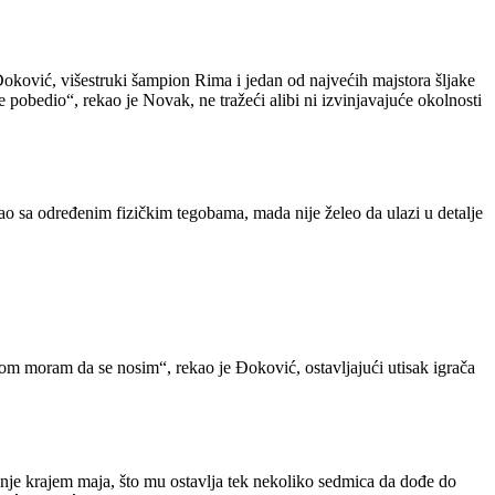
oković, višestruki šampion Rima i jedan od najvećih majstora šljake
 pobedio“, rekao je Novak, ne tražeći alibi ni izvinjavajuće okolnosti
gao sa određenim fizičkim tegobama, mada nije želeo da ulazi u detalje
om moram da se nosim“, rekao je Đoković, ostavljajući utisak igrača
inje krajem maja, što mu ostavlja tek nekoliko sedmica da dođe do