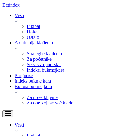
Bet
index
Vesti
Fudbal
Hokej
Ostalo
Akademija klađenja
Strategije klađenja
Za početnike
Servis za podršku
Indeksi bukmejkera
Prognoze
Indeks bukmejkera
Bonusi bukmejkera
Za nove klijente
Za one koji se već klade
Vesti
Fudbal