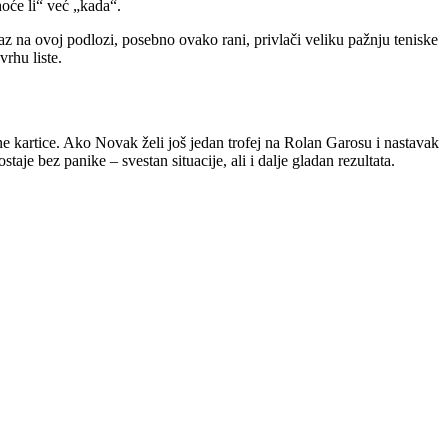
hoće li“ već „kada“.
raz na ovoj podlozi, posebno ovako rani, privlači veliku pažnju teniske
vrhu liste.
ne kartice. Ako Novak želi još jedan trofej na Rolan Garosu i nastavak
aje bez panike – svestan situacije, ali i dalje gladan rezultata.