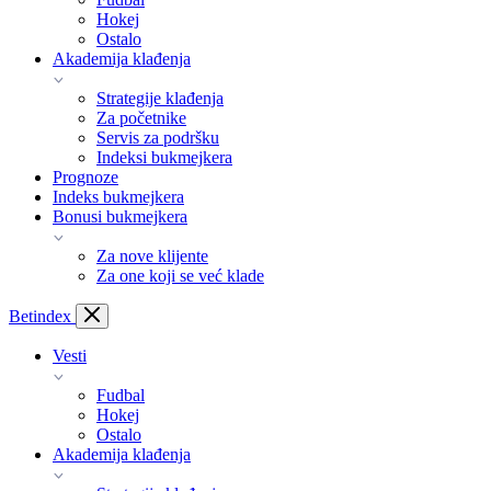
Hokej
Ostalo
Akademija klađenja
Strategije klađenja
Za početnike
Servis za podršku
Indeksi bukmejkera
Prognoze
Indeks bukmejkera
Bonusi bukmejkera
Za nove klijente
Za one koji se već klade
Bet
index
Vesti
Fudbal
Hokej
Ostalo
Akademija klađenja