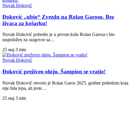
Novak Đoković
Đoković „ubio“ Zvezdu na Rolan Garosu. Bez
živaca za košarku!
Novak Đoković pobedio je u prvom kolu Rolan Garosa i bio
raspoložen za razgovor sa…
25 мај
3 min
Novak Đoković
Đoković preživeo oluju. Šampion se vratio!
Novak Đoković otvorio je Rolan Garos 2025. godine pobedom koja
nije bila lepa, ali jeste…
25 мај
3 min