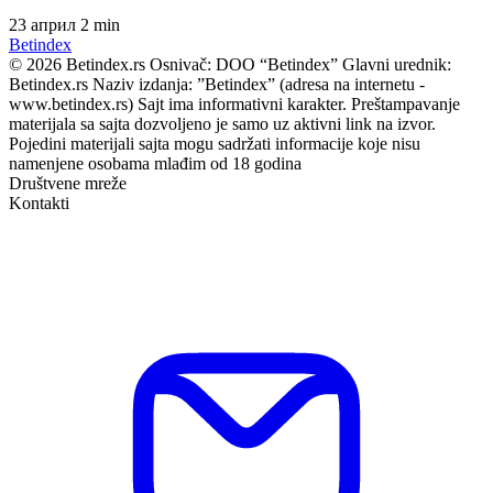
23 април
2 min
Bet
index
© 2026 Betindex.rs
Osnivač:
DOO “Betindex”
Glavni urednik:
Betindex.rs
Naziv izdanja:
”Betindex” (adresa na internetu -
www.betindex.rs) Sajt ima informativni karakter. Preštampavanje
materijala sa sajta dozvoljeno je samo uz aktivni link na izvor.
Pojedini materijali sajta mogu sadržati informacije koje nisu
namenjene osobama mlađim od 18 godina
Društvene mreže
Kontakti