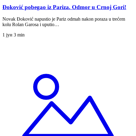
Đoković pobegao iz Pariza. Odmor u Crnoj Gori!
Novak Đoković napustio je Pariz odmah nakon poraza u trećem
kolu Rolan Garosa i uputio…
1 јун
3 min