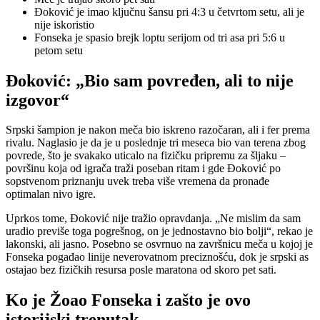
Đoković je imao ključnu šansu pri 4:3 u četvrtom setu, ali je
nije iskoristio
Fonseka je spasio brejk loptu serijom od tri asa pri 5:6 u
petom setu
Đoković: „Bio sam povređen, ali to nije
izgovor“
Srpski šampion je nakon meča bio iskreno razočaran, ali i fer prema
rivalu. Naglasio je da je u poslednje tri meseca bio van terena zbog
povrede, što je svakako uticalo na fizičku pripremu za šljaku –
površinu koja od igrača traži poseban ritam i gde Đoković po
sopstvenom priznanju uvek treba više vremena da pronađe
optimalan nivo igre.
Uprkos tome, Đoković nije tražio opravdanja. „Ne mislim da sam
uradio previše toga pogrešnog, on je jednostavno bio bolji“, rekao je
lakonski, ali jasno. Posebno se osvrnuo na završnicu meča u kojoj je
Fonseka pogađao linije neverovatnom preciznošću, dok je srpski as
ostajao bez fizičkih resursa posle maratona od skoro pet sati.
Ko je Žoao Fonseka i zašto je ovo
istorijski trenutak