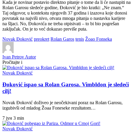
Kada je novinar postavio direktno pitanje o tome da li će nastupiti na
Rolan Garosu sledeće godine, Đoković je bio kratki: „Ne znam.“
Taj odgovor, u kontekstu njegovih 37 godina i izazova koje donosi
povratak na najviši nivo, otvara mnoga pitanja o nastavku karijere
na šljaci. No, Đokovića ne treba otpisivati – to bi bio pogrešan
zaključak. On je to već dokazao previše puta.
Novak Đoković
preokret
Rolan Garos
tenis
Žoao Fonseka
Ivan Petrov
Autor
Pročitajte i
Novak Đoković
Đoković ispao sa Rolan Garosa. Vimbldon je sledeći
cilj!
Novak Đoković doživeo je neočekivani poraz na Rolan Garosu,
izgubivši od mladog Žoaa Foneseke rezultatom…
7 јун
3 min
Novak Đoković