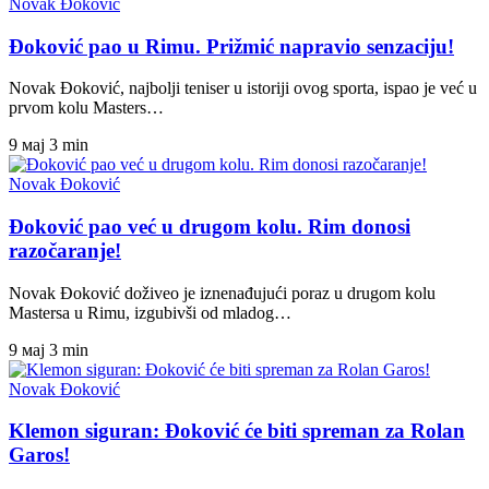
Novak Đoković
Đoković pao u Rimu. Prižmić napravio senzaciju!
Novak Đoković, najbolji teniser u istoriji ovog sporta, ispao je već u
prvom kolu Masters…
9 мај
3 min
Novak Đoković
Đoković pao već u drugom kolu. Rim donosi
razočaranje!
Novak Đoković doživeo je iznenađujući poraz u drugom kolu
Mastersa u Rimu, izgubivši od mladog…
9 мај
3 min
Novak Đoković
Klemon siguran: Đoković će biti spreman za Rolan
Garos!