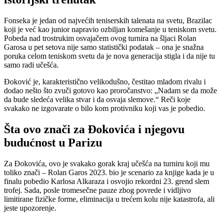
Fonseka je jedan od najvećih teniserskih talenata na svetu, Brazilac
koji je već kao junior napravio ozbiljan komešanje u teniskom svetu.
Pobeda nad trostrukim osvajačem ovog turnira na šljaci Rolan
Garosa u pet setova nije samo statistički podatak – ona je snažna
poruka celom teniskom svetu da je nova generacija stigla i da nije tu
samo radi učešća.
Đoković je, karakteristično velikodušno, čestitao mladom rivalu i
dodao nešto što zvuči gotovo kao proročanstvo: „Nadam se da može
da bude sledeća velika stvar i da osvaja slemove.“ Reči koje
svakako ne izgovarate o bilo kom protivniku koji vas je pobedio.
Šta ovo znači za Đokovića i njegovu
budućnost u Parizu
Za Đokovića, ovo je svakako gorak kraj učešća na turniru koji mu
toliko znači – Rolan Garos 2023. bio je scenario za knjige kada je u
finalu pobedio Karlosa Alkaraza i osvojio rekordni 23. grend slem
trofej. Sada, posle tromesečne pauze zbog povrede i vidljivo
limitirane fizičke forme, eliminacija u trećem kolu nije katastrofa, ali
jeste upozorenje.