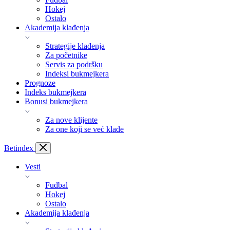
Hokej
Ostalo
Akademija klađenja
Strategije klađenja
Za početnike
Servis za podršku
Indeksi bukmejkera
Prognoze
Indeks bukmejkera
Bonusi bukmejkera
Za nove klijente
Za one koji se već klade
Bet
index
Vesti
Fudbal
Hokej
Ostalo
Akademija klađenja