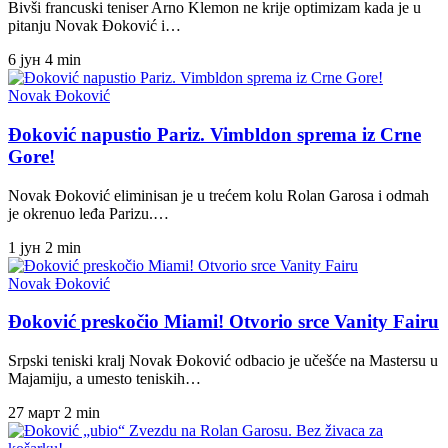
Bivši francuski teniser Arno Klemon ne krije optimizam kada je u
pitanju Novak Đoković i…
6 јун
4 min
Novak Đoković
Đoković napustio Pariz. Vimbldon sprema iz Crne
Gore!
Novak Đoković eliminisan je u trećem kolu Rolan Garosa i odmah
je okrenuo leđa Parizu.…
1 јун
2 min
Novak Đoković
Đoković preskočio Miami! Otvorio srce Vanity Fairu
Srpski teniski kralj Novak Đoković odbacio je učešće na Mastersu u
Majamiju, a umesto teniskih…
27 март
2 min