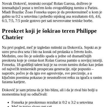
Novak Đoković, trostruki osvajač Rolan Garosa, doživeo je
iznenađujući poraz u trećem kolu ovogodišnjeg turnira u Parizu.
Mladi Brazilac Žoao Fonseka uspeo je da preokrenuimeč u kom je
gubio sa 0:2 u setovima i pobedio srpskog asa rezultatom 4:6, 4:6,
6:3, 7:5, 7:5 posle gotovo pet sati neverovatne teniske borbe.
Preokret koji je šokirao teren Philippe
Chatrier
Na prvi pogled, meč je izgledao rutinski za Đokovića. Srpski as je
uzeo prva dva seta i bio na korak od prolaska u četvrto kolo.
Međutim, ono što je usledilo spada u jedne od dramatičnijih
preokreta koje je centar-kort Rolan Garosa pamtio u novijoj istoriji.
Fonseka, 18-godišnji talent koji je na ovom turniru došao kao jedan
od najvećih teniserskih prospecata generacije, nije popustio –
naprotiv, počeo je da igra sve agresivnije, sve preciznije, a u
ključnim poenima pokazao je neustrašivost retku za igrača u ranim
fazama karijere.
Đoković je sam prizna da je bio blizu, ali i da je rival bio bolji u
momentima koji su odlučivali:
Fonseka je preokrenuo rezultat iz 0:2 u 3:2 u setovima
Meč je trajao skoro pet sati