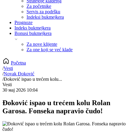
Strategije klađenja
Za početnike
Servis za podršku
Indeksi bukmejkera
Prognoze
Indeks bukmejkera
Bonusi bukmejkera
Za nove klijente
Za one koji se već klade
Početna
/
Vesti
/
Novak Đoković
/
Đoković ispao u trećem kolu...
Vesti
30 мај 2026 10:04
Đoković ispao u trećem kolu Rolan
Garosa. Fonseka napravio čudo!