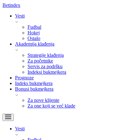
Bet
index
Vesti
Fudbal
Hokej
Ostalo
Akademija klađenja
Strategije klađenja
Za početnike
Servis za podršku
Indeksi bukmejkera
Prognoze
Indeks bukmejkera
Bonusi bukmejkera
Za nove klijente
Za one koji se već klade
Vesti
Fudbal