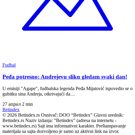
Fudbal
Peđa potresno: Andrejevu sliku gledam svaki dan!
U emisiji "Agape", fudbalska legenda Peđa Mijatović ispovedio se o
gubitku sina Andreja, otkrivajući da…
27 април
2 min
Bet
index
© 2026 Betindex.rs
Osnivač:
DOO “Betindex”
Glavni urednik:
Betindex.rs
Naziv izdanja:
”Betindex” (adresa na internetu -
www.betindex.rs) Sajt ima informativni karakter. Preštampavanje
materijala sa sajta dozvoljeno je samo uz aktivni link na izvor.