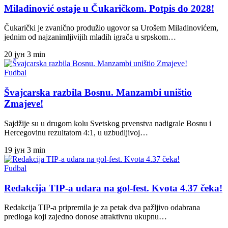
Miladinović ostaje u Čukaričkom. Potpis do 2028!
Čukarički je zvanično produžio ugovor sa Urošem Miladinovićem,
jednim od najzanimljivijih mladih igrača u srpskom…
20 јун
3 min
Fudbal
Švajcarska razbila Bosnu. Manzambi uništio
Zmajeve!
Sajdžije su u drugom kolu Svetskog prvenstva nadigrale Bosnu i
Hercegovinu rezultatom 4:1, u uzbudljivoj…
19 јун
3 min
Fudbal
Redakcija TIP-a udara na gol-fest. Kvota 4.37 čeka!
Redakcija TIP-a pripremila je za petak dva pažljivo odabrana
predloga koji zajedno donose atraktivnu ukupnu…