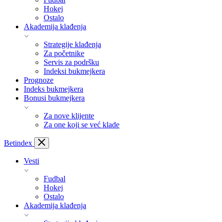
Hokej
Ostalo
Akademija klađenja
Strategije klađenja
Za početnike
Servis za podršku
Indeksi bukmejkera
Prognoze
Indeks bukmejkera
Bonusi bukmejkera
Za nove klijente
Za one koji se već klade
Bet
index
Vesti
Fudbal
Hokej
Ostalo
Akademija klađenja