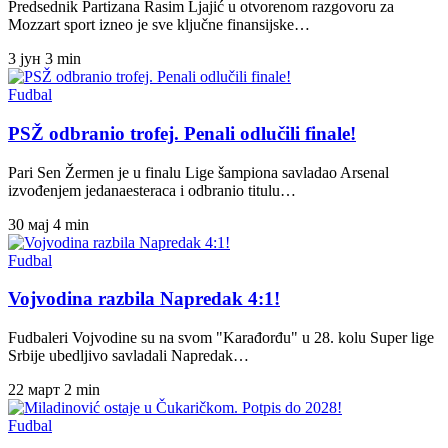
Predsednik Partizana Rasim Ljajić u otvorenom razgovoru za
Mozzart sport izneo je sve ključne finansijske…
3 јун
3 min
Fudbal
PSŽ odbranio trofej. Penali odlučili finale!
Pari Sen Žermen je u finalu Lige šampiona savladao Arsenal
izvođenjem jedanaesteraca i odbranio titulu…
30 мај
4 min
Fudbal
Vojvodina razbila Napredak 4:1!
Fudbaleri Vojvodine su na svom "Karađorđu" u 28. kolu Super lige
Srbije ubedljivo savladali Napredak…
22 март
2 min
Fudbal