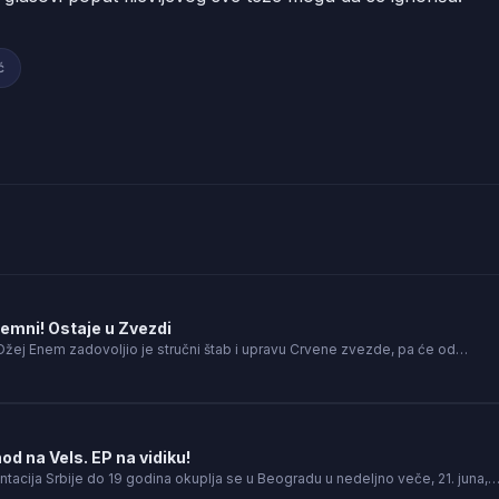
ć
emni! Ostaje u Zvezdi
žej Enem zadovoljio je stručni štab i upravu Crvene zvezde, pa će od…
hod na Vels. EP na vidiku!
acija Srbije do 19 godina okuplja se u Beogradu u nedeljno veče, 21. juna,