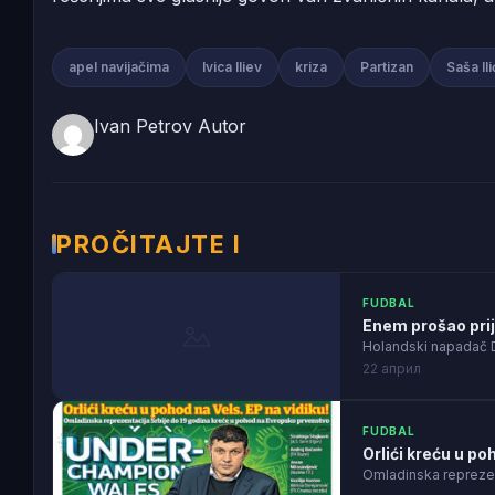
apel navijačima
Ivica Iliev
kriza
Partizan
Saša Ili
Ivan Petrov
Autor
PROČITAJTE I
FUDBAL
Enem prošao prij
Holandski napadač D
22 април
FUDBAL
Orlići kreću u po
Omladinska reprezent