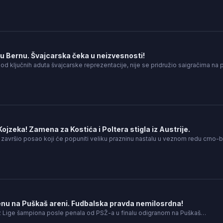
u Bernu. Švajcarska čeka u neizvesnosti!
od ključnih aduta švajcarske reprezentacije, nije se pridružio saigračima na
ojzeka! Zamena za Kostića i Poltera stigla iz Austrije.
o završio posao koji će popuniti veliku prazninu nastalu u veznom redu crno-b
enu na Puškaš areni. Fudbalska pravda nemilosrdna!
iz Lige šampiona posle penala od PSŽ-a u finalu odigranom na Puškaš…