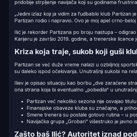
pridobije strpljenje navijača koji su godinama frustrir
„Jedini izlaz koji ja vidim za fudbalski klub Partizan
Partizan rodio i napravio. Ovo je moj apel crno-beloj ar
Ilić je rekorder Partizana po broju nastupa – odigra
Karijeru je završio 2019. godine, a trenerske licenc
Kriza koja traje, sukob koji guši kl
Partizan se već duže vreme nalazi u ozbiljnoj sportskoj
su daleko ispod očekivanja. Unutrašnji sukobi na relac
Iliev je opisao situaciju kao borbu „dve zaraćene str
ona strana koja bi eventualno „pobedila“ u unutrašn
Partizan već nekoliko sezona nije osvajao titulu
Finansijske obaveze kluba su značajne, a prihod
Smene trenera su postale gotovo rutina – u pos
Navijačka grupa „Grobari“ višestruko je javno 
Zašto baš Ilić? Autoritet iznad pod