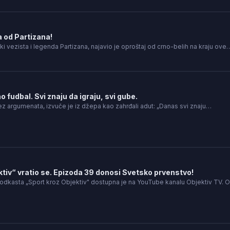
 od Partizana!
ski vezista i legenda Partizana, najavio je oproštaj od crno-belih na kraju ove
o fudbal. Svi znaju da igraju, svi gube.
z argumenata, izvuče je iz džepa kao zahrđali adut: „Danas svi znaju…
ktiv“ vratio se. Epizoda 39 donosi Svetsko prvenstvo!
odkasta „Sport kroz Objektiv" dostupna je na YouTube kanalu Objektiv TV.