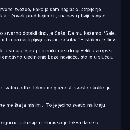
rvene zvezde, kako je sam naglasio, strpljenje
ak – čovek pred kojim bi „i najnestrpljiviji navijač
o stvarno dotakli dno, je Saša. Da mu kažemo: ‘Sale,
 bi i najnestrpljiviji navijač zaćutao“ – istakao je Iliev.
i su uspešno primenili i neki drugi veliki evropski
emotivno ujedinjenje baze navijača, što je u slučaju
 verovatno odbio takvu mogućnost, svestan koliko je
ste me šta ja mislim… To je jedino svetlo na kraju
je sigurno: situacija u Humskoj je takva da se o