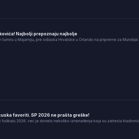
kovića! Najbolji prepoznaju najbolje
 turniru u Majamiju, pre odlaska Hrvatske u Orlando na pripreme za Mundija
cuska favoriti. SP 2026 ne prašta greške!
fudbalu 2026. već je donelo nekoliko iznenađenja koja su zatresla kladioni