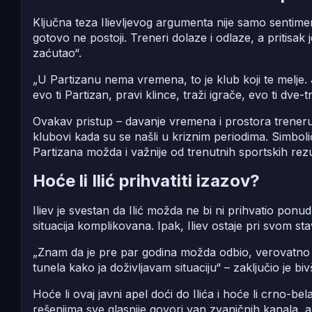
Ključna teza Ilievljevog argumenta nije samo sentime
gotovo ne postoji. Treneri dolaze i odlaze, a pritisak j
zaćutao“.
„U Partizanu nema vremena, to je klub koji te melje
evo ti Partizan, pravi klince, traži igrače, evo ti dve-tr
Ovakav pristup – davanje vremena i prostora treneru 
klubovi kada su se našli u kriznim periodima. Simboli
Partizana možda i važnije od trenutnih sportskih rezu
Hoće li Ilić prihvatiti izazov?
Iliev je svestan da Ilić možda ne bi ni prihvatio po
situacija komplikovana. Ipak, Iliev ostaje pri svom s
„Znam da je pre par godina možda odbio, verovatno znaj
tunela kako ja doživljavam situaciju“ – zaključio je bivš
Hoće li ovaj javni apel doći do Ilića i hoće li crno-be
rešenjima sve glasnije govori van zvaničnih kanala, a