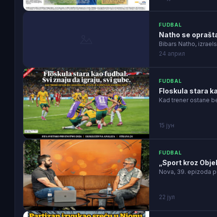
FUDBAL
Natho se oprašta
Bibars Natho, izrael
24 април
FUDBAL
Floskula stara ka
Kad trener ostane be
15 јун
FUDBAL
„Sport kroz Obje
Nova, 39. epizoda p
22 јул