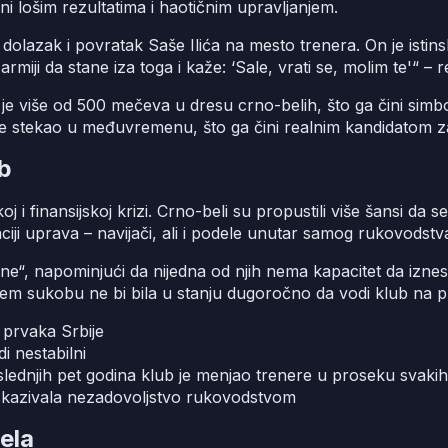
ani lošim rezultatima i haotičnim upravljanjem.
 je dolazak i povratak Saše Ilića na mesto trenera. On je ist
miji da stane iza toga i kaže: ‘Sale, vrati se, molim te'“ – re
o je više od 500 mečeva u dresu crno-belih, što ga čini si
e je stekao u međuvremenu, što ga čini realnim kandidatom 
ub
 i finansijskoj krizi. Crno-beli su propustili više šansi da 
iji uprava – navijači, ali i podele unutar samog rukovodstva,
ane“, napominjući da nijedna od njih nema kapacitet da iznes
jem sukobu ne bi bila u stanju dugoročno da vodi klub na pr
 prvaka Srbije
i nestabilni
lednjih pet godina klub je menjao trenere u proseku svaki
iskazivala nezadovoljstvo rukovodstvom
ela