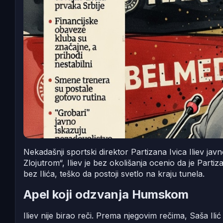
Nekadašnji sportski direktor Partizana Ivica Iliev jav
Zlojutrom“, Iliev je bez okolišanja ocenio da je Par
bez Ilića, teško da postoji svetlo na kraju tunela.
Apel koji odzvanja Humskom
Iliev nije birao reči. Prema njegovim rečima, Saša Ilić