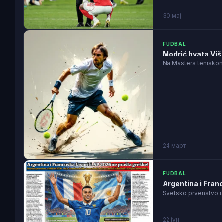
30 мај
FUDBAL
Modrić hvata Viš
Na Masters teniskom
24 март
FUDBAL
Argentina i Fran
Svetsko prvenstvo u 
22 јун