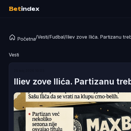
Bet
index
/
Vesti
/
Fudbal
/
Iliev zove Ilića. Partizanu treb
Početna
Vesti
29 мај 2026 10:03
Iliev zove Ilića. Partizanu tr