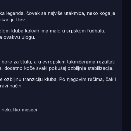
inska legenda, čovek sa najviše utakmica, neko koga je
kao je Iliev.
mbolom kluba kakvih ima malo u srpskom fudbalu.
za ovakvu ulogu.
se bore za titulu, a u evropskim takmičenjima rezultati
 dodatno koče svaki pokušaj ozbiljnije stabilizacije.
e ozbiljnu tranziciju kluba. Po njegovim rečima, čak i
avi način.
h nekoliko meseci