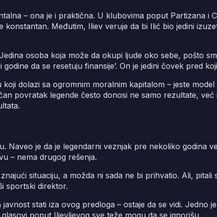
ntalna – ona je i praktična. U klubovima poput Partizana i C
e konstantan. Međutim, Iliev veruje da bi Ilić bio jedini izuzet
. Jedina osoba koja može da okupi ljude oko sebe, pošto sm
i godine da se resetuju finansije’. On je jedini čovek pred kojim
koji dolazi sa ogromnim moralnim kapitalom – jeste model koj
čan povratak legende često donosi ne samo rezultate, već i 
ltata.
nudu. Naveo je da je legendarni veznjak pre nekoliko godina
tavu – nema drugog rešenja.
ući situaciju, a možda ni sada ne bi prihvatio. Ali, pitali 
i sportski direktor.
la javnost stati iza ovog predloga – ostaje da se vidi. Jedno 
 glasovi poput Ilievljevog sve teže mogu da se ignorišu.