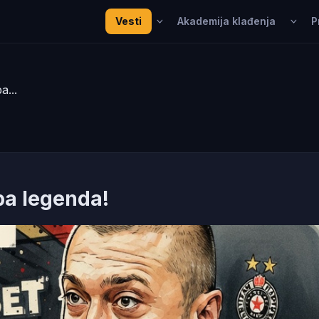
Vesti
Akademija klađenja
P
a...
eba legenda!