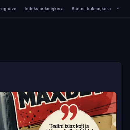
rognoze
Indeks bukmejkera
Bonusi bukmejkera