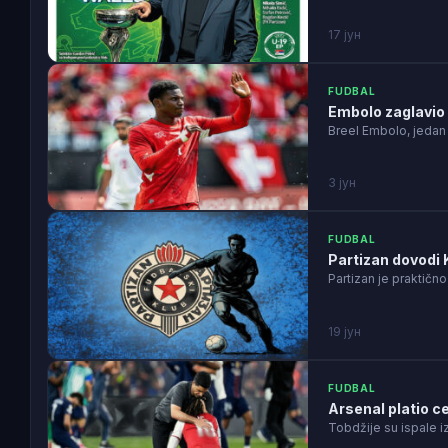
17 јун
FUDBAL
Embolo zaglavio 
Breel Embolo, jedan 
3 јун
FUDBAL
Partizan dovodi K
Partizan je praktičn
19 јун
FUDBAL
Arsenal platio c
Tobdžije su ispale 