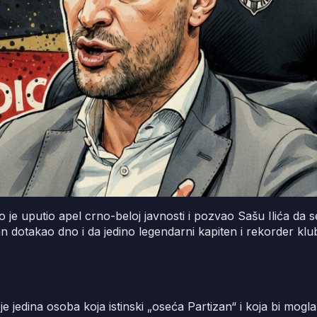
no je uputio apel crno-beloj javnosti i pozvao Sašu Ilića da 
tizan dotakao dno i da jedino legendarni kapiten i rekorder 
 je jedina osoba koja istinski „oseća Partizan“ i koja bi mogl