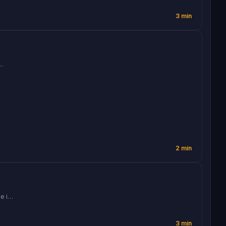
3 min
l…
2 min
ce i…
3 min