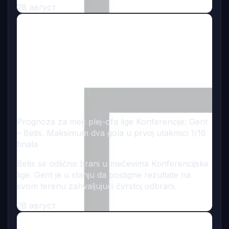
28 август
Prognoza za meč plej-ofa lige Konferencije: Gent
– Betis. Maksimum dva gola u prvoj utakmici 1/16
finala
Betis se odlično brani u mečevima Konferencijske
lige. Gent je u stanju da postigne rezultate na
svom terenu zahvaljujući čvrstoj odbrani.
28 август