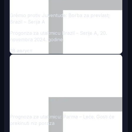
Grêmio protiv Juventude: Borba za prevlast;
Brazil – Serija A
Progonza za utakmicu Brazil – Serije A, 20.
novembra 2024. godine.
28 август
Prognoza za utakmicu: Parma – Leće. Gosti će
prekinuti niz poraza