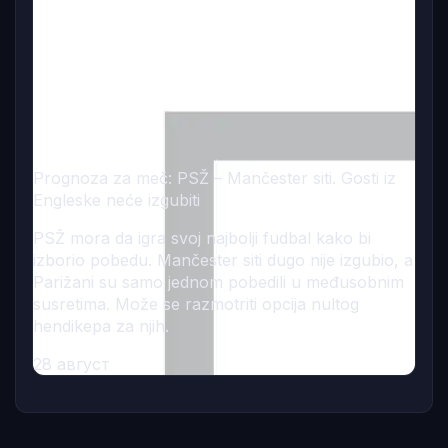
Prognoza za meč: PSŽ – Mančester siti. Gosti iz
Engleske neće izgubiti
PSŽ mora da igra svoj najbolji fudbal kako bi
izborio pobedu. Mančester siti dugo nije izgubio, a
Parižani su samo jednom pobedili u međusobnim
susretima. Može se razmotriti opcija nultog
hendikepa za njih.
28 август