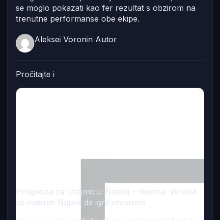
se moglo pokazati kao fer rezultat s obzirom na
trenutne performanse obe ekipe.
Aleksei Voronin
Autor
Pročitajte i
Prognoza za utakmicu: Napoli – Verona. Verona
će naterati Napoli da igra otvoreno