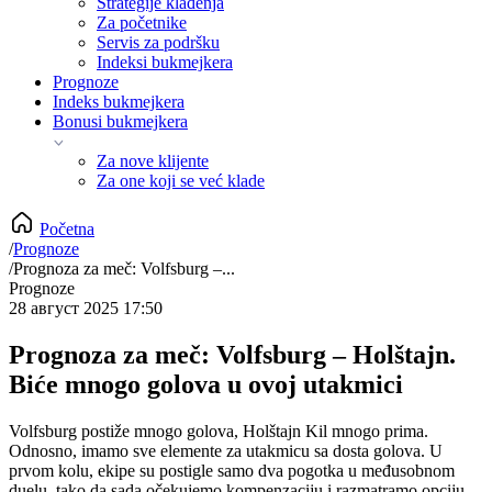
Strategije klađenja
Za početnike
Servis za podršku
Indeksi bukmejkera
Prognoze
Indeks bukmejkera
Bonusi bukmejkera
Za nove klijente
Za one koji se već klade
Početna
/
Prognoze
/
Prognoza za meč: Volfsburg –...
Prognoze
28 август 2025 17:50
Prognoza za meč: Volfsburg – Holštajn.
Biće mnogo golova u ovoj utakmici
Volfsburg postiže mnogo golova, Holštajn Kil mnogo prima.
Odnosno, imamo sve elemente za utakmicu sa dosta golova. U
prvom kolu, ekipe su postigle samo dva pogotka u međusobnom
duelu, tako da sada očekujemo kompenzaciju i razmatramo opciju