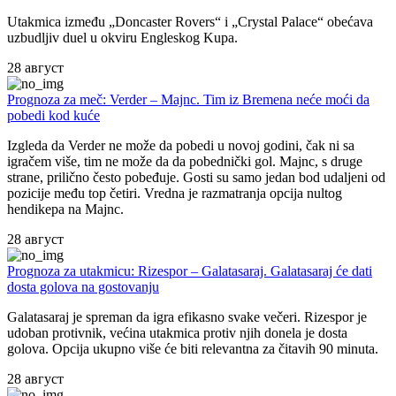
Utakmica između „Doncaster Rovers“ i „Crystal Palace“ obećava
uzbudljiv duel u okviru Engleskog Kupa.
28 август
Prognoza za meč: Verder – Majnc. Tim iz Bremena neće moći da
pobedi kod kuće
Izgleda da Verder ne može da pobedi u novoj godini, čak ni sa
igračem više, tim ne može da da pobednički gol. Majnc, s druge
strane, prilično često pobeđuje. Gosti su samo jedan bod udaljeni od
pozicije među top četiri. Vredna je razmatranja opcija nultog
hendikepa na Majnc.
28 август
Prognoza za utakmicu: Rizespor – Galatasaraj. Galatasaraj će dati
dosta golova na gostovanju
Galatasaraj je spreman da igra efikasno svake večeri. Rizespor je
udoban protivnik, većina utakmica protiv njih donela je dosta
golova. Opcija ukupno više će biti relevantna za čitavih 90 minuta.
28 август