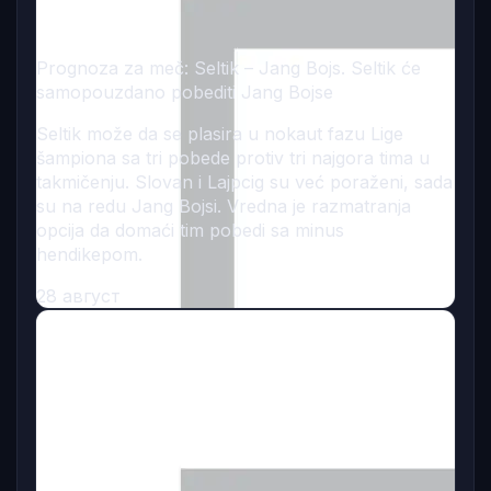
Prognoza za meč: Seltik – Jang Bojs. Seltik će
samopouzdano pobediti Jang Bojse
Seltik može da se plasira u nokaut fazu Lige
šampiona sa tri pobede protiv tri najgora tima u
takmičenju. Slovan i Lajpcig su već poraženi, sada
su na redu Jang Bojsi. Vredna je razmatranja
opcija da domaći tim pobedi sa minus
hendikepom.
28 август