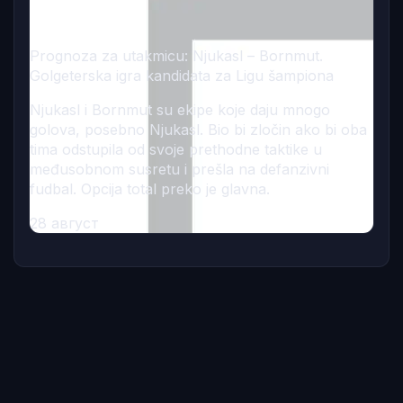
Prognoza za utakmicu: Njukasl – Bornmut.
Golgeterska igra kandidata za Ligu šampiona
Njukasl i Bornmut su ekipe koje daju mnogo
golova, posebno Njukasl. Bio bi zločin ako bi oba
tima odstupila od svoje prethodne taktike u
međusobnom susretu i prešla na defanzivni
fudbal. Opcija total preko je glavna.
28 август