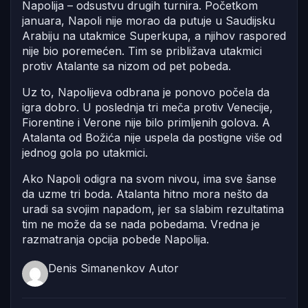
Napolija – odsustvu drugih turnira. Početkom
januara, Napoli nije morao da putuje u Saudijsku
Arabiju na utakmice Superkupa, a njihov raspored
nije bio poremećen. Tim se približava utakmici
protiv Atalante sa nizom od pet pobeda.
Uz to, Napolijeva odbrana je ponovo počela da
igra dobro. U poslednja tri meča protiv Venecije,
Fiorentine i Verone nije bilo primljenih golova. A
Atalanta od Božića nije uspela da postigne više od
jednog gola po utakmici.
Ako Napoli odigra na svom nivou, ima sve šanse
da uzme tri boda. Atalanta hitno mora nešto da
uradi sa svojim napadom, jer sa slabim rezultatima
tim ne može da se nada pobedama. Vredna je
razmatranja opcija pobede Napolija.
Denis Simanenkov
Autor