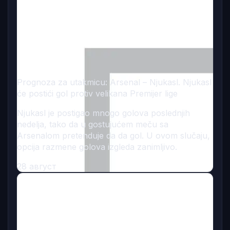
Prognoza za utakmicu: Arsenal – Njukasl. Njukasl
će postići gol protiv velikana Premijer lige
Njukasl je postigao mnogo golova poslednjih
nedelja, tako da u gostujućem meču sa
Arsenalom pretenduje da da gol. U ovom slučaju,
opcija razmene golova izgleda zanimljivo.
28 август