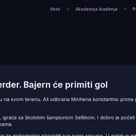
Vesti
Akademija klađenja
P
der. Bajern će primiti gol
du na svom terenu. Ali odbrana Minhena konstantno prima g
a, igraće sa škotskim šampionom Seltikom. I dobro je počet
ukama.
rn će maksimalno iskoristiti sve svoje resurse. U petak je 