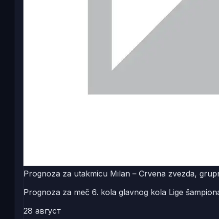
Prognoza za utakmicu Milan – Crvena zvezda, grup
Prognoza za meč 6. kola glavnog kola Lige šampion
28 август