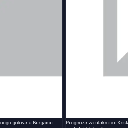
 Mnogo golova u Bergamu
Prognoza za utakmicu: Krista