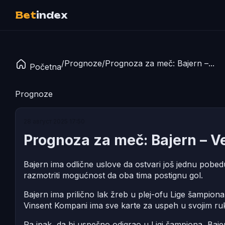
Bet
index
/
Prognoze
/
Prognoza za meč: Bajern –...
Početna
Prognoze
28 август 2025 17:50
Prognoza za meč: Bajern – Ver
Bajern ima odlične uslove da ostvari još jednu pobe
razmotriti mogućnost da oba tima postignu gol.
Bajern ima prilično lak žreb u plej-ofu Lige šampion
Vinsent Kompani ima sve karte za uspeh u svojim r
Pa ipak, da bi uspešno odigrao u Ligi šampiona, Baje