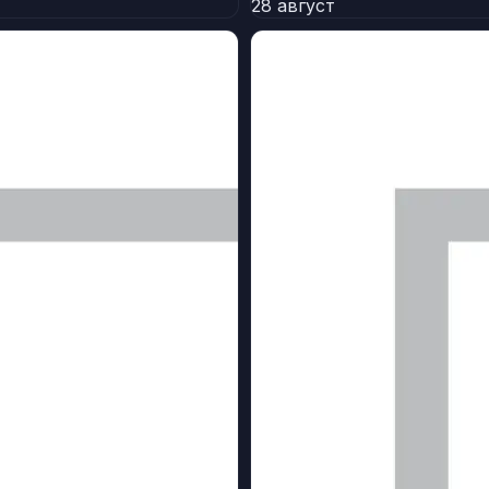
28 август