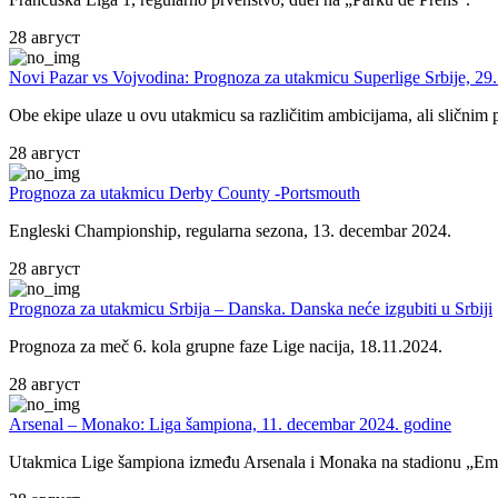
28 август
Novi Pazar vs Vojvodina: Prognoza za utakmicu Superlige Srbije, 29
Obe ekipe ulaze u ovu utakmicu sa različitim ambicijama, ali slični
28 август
Prognoza za utakmicu Derby County -Portsmouth
Engleski Championship, regularna sezona, 13. decembar 2024.
28 август
Prognoza za utakmicu Srbija – Danska. Danska neće izgubiti u Srbiji
Prognoza za meč 6. kola grupne faze Lige nacija, 18.11.2024.
28 август
Arsenal – Monako: Liga šampiona, 11. decembar 2024. godine
Utakmica Lige šampiona između Arsenala i Monaka na stadionu „Emire