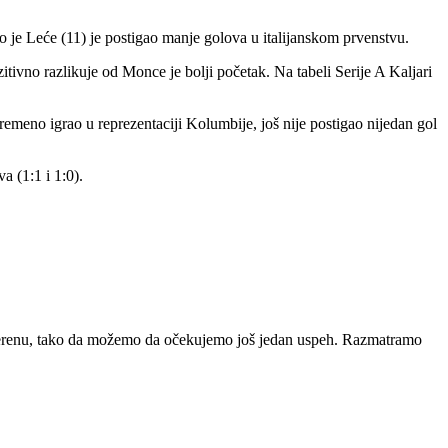
o je Leće (11) je postigao manje golova u italijanskom prvenstvu.
zitivno razlikuje od Monce je bolji početak. Na tabeli Serije A Kaljari
remeno igrao u reprezentaciji Kolumbije, još nije postigao nijedan gol
a (1:1 i 1:0).
 terenu, tako da možemo da očekujemo još jedan uspeh. Razmatramo