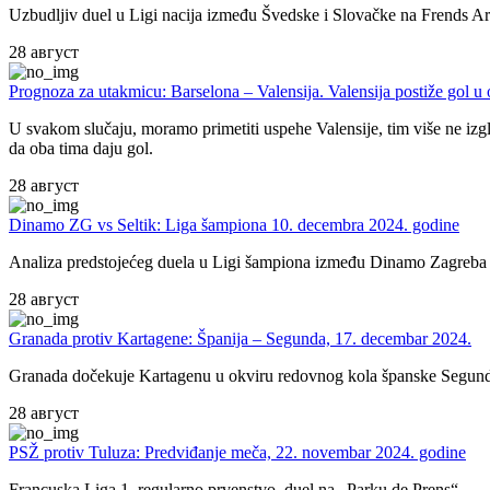
Uzbudljiv duel u Ligi nacija između Švedske i Slovačke na Frends Ar
28 август
Prognoza za utakmicu: Barselona – Valensija. Valensija postiže gol 
U svakom slučaju, moramo primetiti uspehe Valensije, tim više ne iz
da oba tima daju gol.
28 август
Dinamo ZG vs Seltik: Liga šampiona 10. decembra 2024. godine
Analiza predstojećeg duela u Ligi šampiona između Dinamo Zagreba i
28 август
Granada protiv Kartagene: Španija – Segunda, 17. decembar 2024.
Granada dočekuje Kartagenu u okviru redovnog kola španske Segun
28 август
PSŽ protiv Tuluza: Predviđanje meča, 22. novembar 2024. godine
Francuska Liga 1, regularno prvenstvo, duel na „Parku de Prens“.