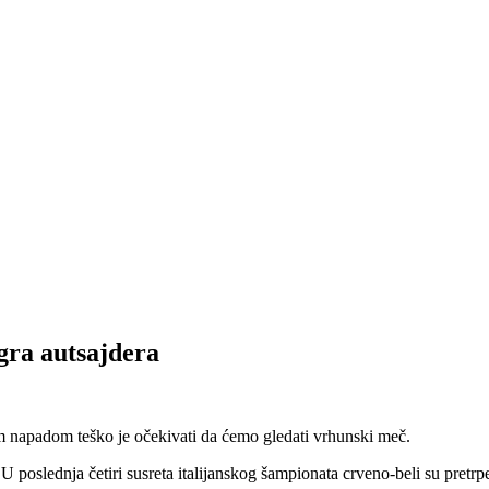
gra autsajdera
m napadom teško je očekivati da ćemo gledati vrhunski meč.
U poslednja četiri susreta italijanskog šampionata crveno-beli su pretr