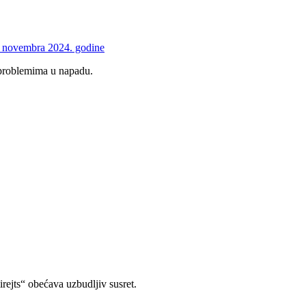
. novembra 2024. godine
m problemima u napadu.
jts“ obećava uzbudljiv susret.