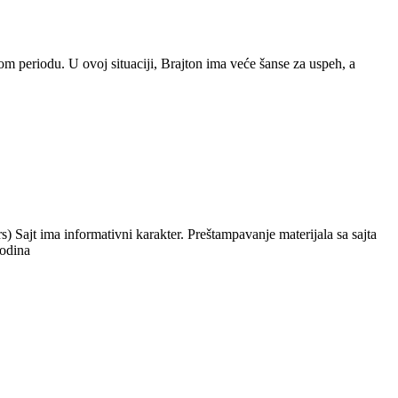
 periodu. U ovoj situaciji, Brajton ima veće šanse za uspeh, a
) Sajt ima informativni karakter. Preštampavanje materijala sa sajta
godina