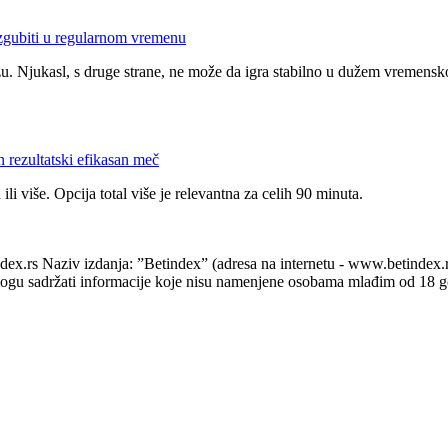
izgubiti u regularnom vremenu
. Njukasl, s druge strane, ne može da igra stabilno u dužem vremenskom
 rezultatski efikasan meč
 više. Opcija total više je relevantna za celih 90 minuta.
dex.rs
Naziv izdanja:
”Betindex” (adresa na internetu - www.betindex.rs
ta mogu sadržati informacije koje nisu namenjene osobama mlađim od 18 