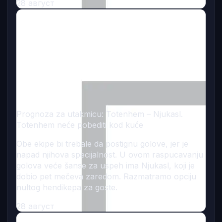
28 август
Prognoza za utakmicu: Totenhem – Njukasl.
Totenhem neće pobediti kod kuće
Obe ekipe bi trebale da postignu golove, jer je
napad njihova specijalnost. U ovom raspucavanju
golova veće šanse za uspeh ima Njukasl, koji je
dobio pet mečeva zaredom. Razmatramo opciju
nultog hendikepa za goste.
28 август