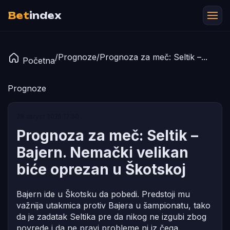
Bet
index
/
Prognoze
/
Prognoza za meč: Seltik –...
Početna
Prognoze
28 август 2025 17:50
Prognoza za meč: Seltik –
Bajern. Nemački velikan
biće oprezan u Škotskoj
Bajern ide u Škotsku da pobedi. Predstoji mu
važnija utakmica protiv Bajera u šampionatu, tako
da je zadatak Seltika pre da nikog ne izgubi zbog
povrede i da ne pravi probleme ni iz čega.