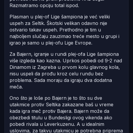
Razmatramo opciju total ispod.
Plasman u plej-of Lige šampiona je već veliki
uspeh za Seltik. Škotski velikan odavno nije
ostvario takav uspeh. Prethodno je tim u
najboljem slučaju zauzimao treće mesto u grupi i
igrao je samo u plej-ofu Lige Evrope.
Za Bajern, igranje u rundi plej-ofa Lige šampiona
više izgleda kao kazna. Uprkos pobedi od 9-2 nad
Dinamom iz Zagreba u prvom kolu glavnog kola,
nisu uspeli da prođu kroz celu rundu bez
problema. Sada moraju da igraju dva dodatna
meča.
Ono što je loše po Bajern je to što su dve
utakmice protiv Seltika zakazane baš u vreme
kada igra meč protiv Bajera. Bajern može da
obezbedi titulu u Bundesligi ovog vikenda ako
pobedi rivala u Leverkuzenu. A u idealnim
uslovima, za takvu utakmicu je potrebna priprema