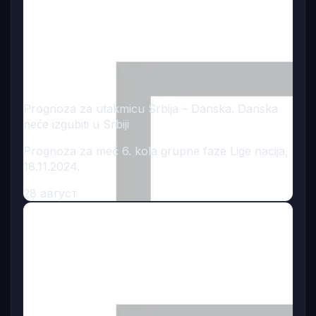
Prognoza za utakmicu Srbija – Danska. Danska
neće izgubiti u Srbiji
Prognoza za meč 6. kola grupne faze Lige nacija,
18.11.2024.
28 август