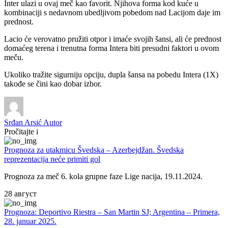
Inter ulazi u ovaj meč kao favorit. Njihova forma kod kuće u
kombinaciji s nedavnom ubedljivom pobedom nad Lacijom daje im
prednost.
Lacio će verovatno pružiti otpor i imaće svojih šansi, ali će prednost
domaćeg terena i trenutna forma Intera biti presudni faktori u ovom
meču.
Ukoliko tražite sigurniju opciju, dupla šansa na pobedu Intera (1X)
takođe se čini kao dobar izbor.
Srđan Arsić
Autor
Pročitajte i
Prognoza za utakmicu Švedska – Azerbejdžan. Švedska
reprezentacija neće primiti gol
Prognoza za meč 6. kola grupne faze Lige nacija, 19.11.2024.
28 август
Prognoza: Deportivo Riestra – San Martin SJ; Argentina – Primera,
28. januar 2025.