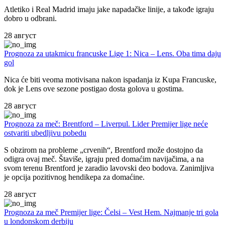
Atletiko i Real Madrid imaju jake napadačke linije, a takođe igraju
dobro u odbrani.
28 август
Prognoza za utakmicu francuske Lige 1: Nica – Lens. Oba tima daju
gol
Nica će biti veoma motivisana nakon ispadanja iz Kupa Francuske,
dok je Lens ove sezone postigao dosta golova u gostima.
28 август
Prognoza za meč: Brentford – Liverpul. Lider Premijer lige neće
ostvariti ubedljivu pobedu
S obzirom na probleme „crvenih“, Brentford može dostojno da
odigra ovaj meč. Štaviše, igraju pred domaćim navijačima, a na
svom terenu Brentford je zaradio lavovski deo bodova. Zanimljiva
je opcija pozitivnog hendikepa za domaćine.
28 август
Prognoza za meč Premijer lige: Čelsi – Vest Hem. Najmanje tri gola
u londonskom derbiju