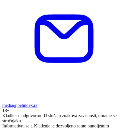
media@betindex.rs
18+
Kladite se odgovorno!
U slučaju znakova zavisnosti, obratite se
stručnjaku
Informativni sajt. Klađenje je dozvoljeno samo punoljetnim