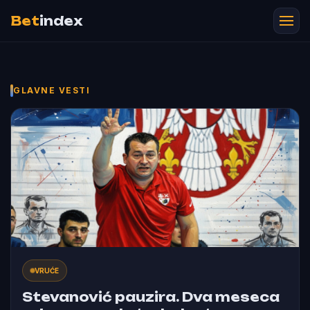
Bet
index
GLAVNE VESTI
VRUĆE
Stevanović pauzira. Dva meseca