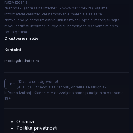
Naziv izdanja:
”Betindex” (adresa na internetu - www.betindex.rs) Sajt ima
informativni karakter. Preštampavanje materijala sa sajta
dozvoljeno je samo uz aktivni link na izvor. Pojedini materijali sajta
mogu sadržati informacije koje nisu namenjene osobama mlađim
od 18 godina
Društvene mreže
Kontakti
media@betindex.rs
Kladite se odgovorno!
18+
U slučaju znakova zavisnosti, obratite se stručnjaku
Informativni sajt. Klađenje je dozvoljeno samo punoljetnim osobama.
18+
O nama
Politika privatnosti