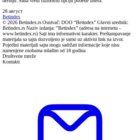
derbiju. Sada vredi razmotriti opciju pobede Intera.
28 август
Bet
index
© 2026 Betindex.rs
Osnivač:
DOO “Betindex”
Glavni urednik:
Betindex.rs
Naziv izdanja:
”Betindex” (adresa na internetu -
www.betindex.rs) Sajt ima informativni karakter. Preštampavanje
materijala sa sajta dozvoljeno je samo uz aktivni link na izvor.
Pojedini materijali sajta mogu sadržati informacije koje nisu
namenjene osobama mlađim od 18 godina
Društvene mreže
Kontakti