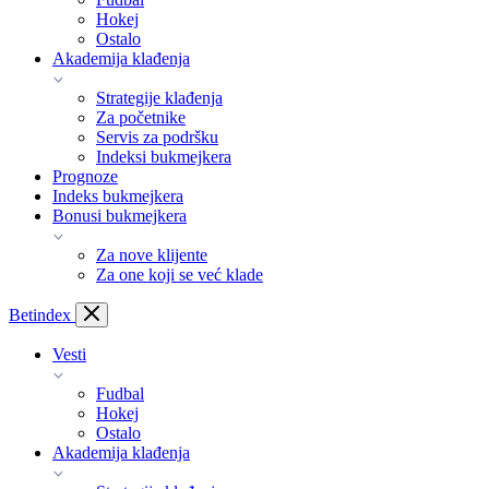
Hokej
Ostalo
Akademija klađenja
Strategije klađenja
Za početnike
Servis za podršku
Indeksi bukmejkera
Prognoze
Indeks bukmejkera
Bonusi bukmejkera
Za nove klijente
Za one koji se već klade
Bet
index
Vesti
Fudbal
Hokej
Ostalo
Akademija klađenja