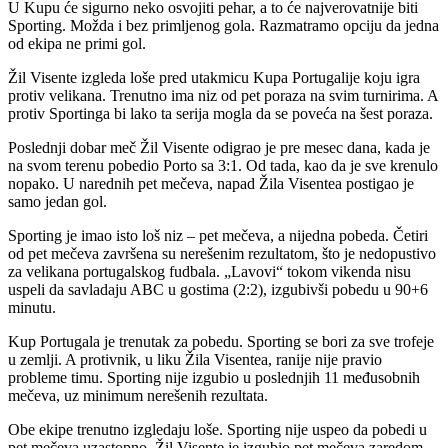
U Kupu će sigurno neko osvojiti pehar, a to će najverovatnije biti
Sporting. Možda i bez primljenog gola. Razmatramo opciju da jedna
od ekipa ne primi gol.
Žil Visente izgleda loše pred utakmicu Kupa Portugalije koju igra
protiv velikana. Trenutno ima niz od pet poraza na svim turnirima. A
protiv Sportinga bi lako ta serija mogla da se poveća na šest poraza.
Poslednji dobar meč Žil Visente odigrao je pre mesec dana, kada je
na svom terenu pobedio Porto sa 3:1. Od tada, kao da je sve krenulo
nopako. U narednih pet mečeva, napad Žila Visentea postigao je
samo jedan gol.
Sporting je imao isto loš niz – pet mečeva, a nijedna pobeda. Četiri
od pet mečeva završena su nerešenim rezultatom, što je nedopustivo
za velikana portugalskog fudbala. „Lavovi“ tokom vikenda nisu
uspeli da savladaju ABC u gostima (2:2), izgubivši pobedu u 90+6
minutu.
Kup Portugala je trenutak za pobedu. Sporting se bori za sve trofeje
u zemlji. A protivnik, u liku Žila Visentea, ranije nije pravio
probleme timu. Sporting nije izgubio u poslednjih 11 međusobnih
mečeva, uz minimum nerešenih rezultata.
Obe ekipe trenutno izgledaju loše. Sporting nije uspeo da pobedi u
pet mečeva uzastopno, Žil Visente je izgubio pet mečeva zaredom.