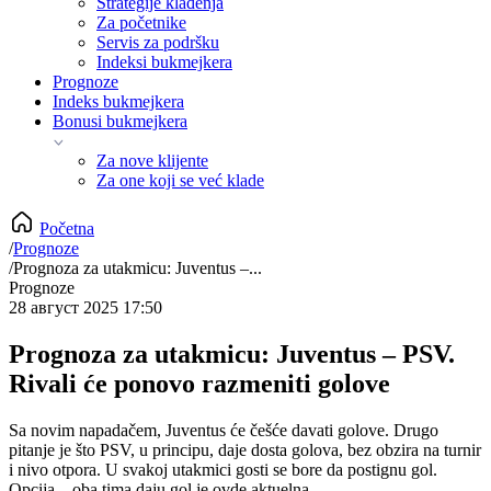
Strategije klađenja
Za početnike
Servis za podršku
Indeksi bukmejkera
Prognoze
Indeks bukmejkera
Bonusi bukmejkera
Za nove klijente
Za one koji se već klade
Početna
/
Prognoze
/
Prognoza za utakmicu: Juventus –...
Prognoze
28 август 2025 17:50
Prognoza za utakmicu: Juventus – PSV.
Rivali će ponovo razmeniti golove
Sa novim napadačem, Juventus će češće davati golove. Drugo
pitanje je što PSV, u principu, daje dosta golova, bez obzira na turnir
i nivo otpora. U svakoj utakmici gosti se bore da postignu gol.
Opcija – oba tima daju gol je ovde aktuelna.