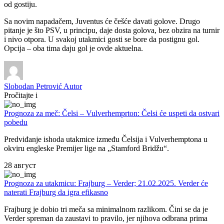
od gostiju.
Sa novim napadačem, Juventus će češće davati golove. Drugo
pitanje je što PSV, u principu, daje dosta golova, bez obzira na turnir
i nivo otpora. U svakoj utakmici gosti se bore da postignu gol.
Opcija – oba tima daju gol je ovde aktuelna.
Slobodan Petrović
Autor
Pročitajte i
Prognoza za meč: Čelsi – Vulverhemprton: Čelsi će uspeti da ostvari
pobedu
Predviđanje ishoda utakmice između Čelsija i Vulverhemptona u
okviru engleske Premijer lige na „Stamford Bridžu“.
28 август
Prognoza za utakmicu: Frajburg – Verder; 21.02.2025. Verder će
naterati Frajburg da igra efikasno
Frajburg je dobio tri meča sa minimalnom razlikom. Čini se da je
Verder spreman da zaustavi to pravilo, jer njihova odbrana prima