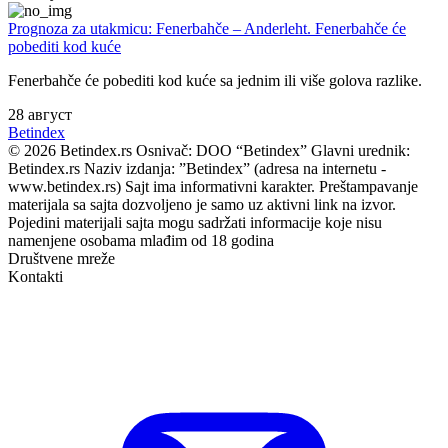
Prognoza za utakmicu: Fenerbahče – Anderleht. Fenerbahče će
pobediti kod kuće
Fenerbahče će pobediti kod kuće sa jednim ili više golova razlike.
28 август
Bet
index
© 2026 Betindex.rs
Osnivač:
DOO “Betindex”
Glavni urednik:
Betindex.rs
Naziv izdanja:
”Betindex” (adresa na internetu -
www.betindex.rs) Sajt ima informativni karakter. Preštampavanje
materijala sa sajta dozvoljeno je samo uz aktivni link na izvor.
Pojedini materijali sajta mogu sadržati informacije koje nisu
namenjene osobama mlađim od 18 godina
Društvene mreže
Kontakti