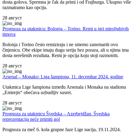
dosta golova. Spremna je čak da primi i od Frajburga. Ukupno više
razmatramo kao opciju.
28 август
Prognoza za utakmicu: Bolonja – Torino. Remi u igri miroljubivih
timova
Bolonja i Torino često remiziraju i ne smemo zanemariti ovu
činjenicu. Obe ekipe imaju dugu seriju bez poraza, ali u njima ima
dosta nerešenih rezultata. Remi je opcija koju stoji razmotriti.
28 август
Arsenal – Monako: Liga šampiona, 11. decembar 2024. godine
Utakmica Lige šampiona između Arsenala i Monaka na stadionu
„Emirejts“ obećava uzbudljiv susret.
28 август
Prognoza za utakmicu Švedska – Azerbejdžan. Švedska
reprezentacija neće primiti gol
Prognoza za meč 6. kola grupne faze Lige nacija, 19.11.2024.