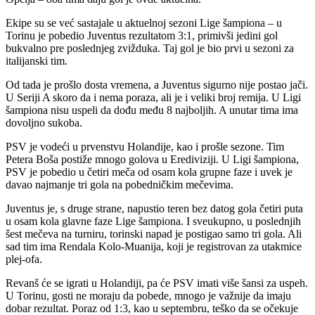
Ekipe su se već sastajale u aktuelnoj sezoni Lige šampiona – u
Torinu je pobedio Juventus rezultatom 3:1, primivši jedini gol
bukvalno pre poslednjeg zvižduka. Taj gol je bio prvi u sezoni za
italijanski tim.
Od tada je prošlo dosta vremena, a Juventus sigurno nije postao jači.
U Seriji A skoro da i nema poraza, ali je i veliki broj remija. U Ligi
šampiona nisu uspeli da dođu među 8 najboljih. A unutar tima ima
dovoljno sukoba.
PSV je vodeći u prvenstvu Holandije, kao i prošle sezone. Tim
Petera Boša postiže mnogo golova u Erediviziji. U Ligi šampiona,
PSV je pobedio u četiri meča od osam kola grupne faze i uvek je
davao najmanje tri gola na pobedničkim mečevima.
Juventus je, s druge strane, napustio teren bez datog gola četiri puta
u osam kola glavne faze Lige šampiona. I sveukupno, u poslednjih
šest mečeva na turniru, torinski napad je postigao samo tri gola. Ali
sad tim ima Rendala Kolo-Muanija, koji je registrovan za utakmice
plej-ofa.
Revanš će se igrati u Holandiji, pa će PSV imati više šansi za uspeh.
U Torinu, gosti ne moraju da pobede, mnogo je važnije da imaju
dobar rezultat. Poraz od 1:3, kao u septembru, teško da se očekuje