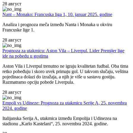
28 август
Nant – Monako: Francuska liga 1, 10. januar 2025. godine
Analiza i prognoza meča između Nanta i Monaka u okviru
Francuske lige 1.
28 август
Prognoza za utakmicu: Aston Vila – Liverpul. Lider Premijer lige
ide na pobedu u gostima
Aston Vila i Liverpul trenutno ne igraju kvalitetan fudbal. Oba tima
retko pobeđuju i skoro uvek primaju gol. U takvom slučaju, veština
pojedinaca dolazi do izražaja, a njih je više u sastavu gostiju.
Razmatramo opciju pobede Liverpula.
28 август
Empoli vs Udineze: Prognoza za utakmicu Serije A, 25. novembra
2024. godine
Italijanska Serija A, utakmica između Empolija i Udinezea na
stadionu „Karlo Kastelani“, 25. novembra 2024. godine.