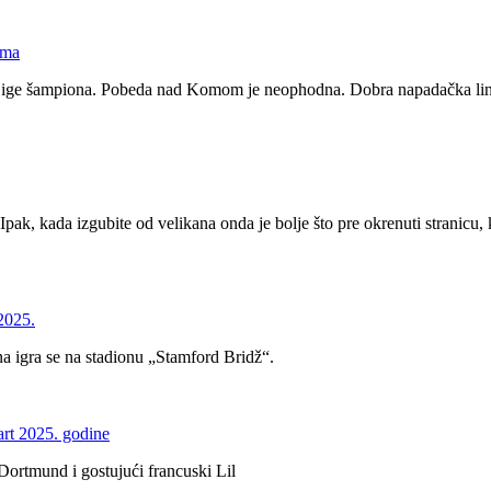
ima
Lige šampiona. Pobeda nad Komom je neophodna. Dobra napadačka linij
pak, kada izgubite od velikana onda je bolje što pre okrenuti stranicu,
2025.
a igra se na stadionu „Stamford Bridž“.
rt 2025. godine
ortmund i gostujući francuski Lil