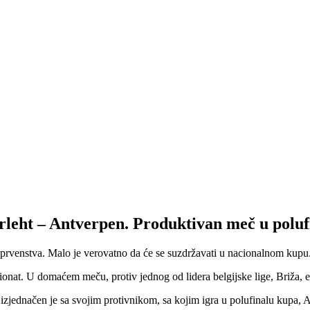
leht – Antverpen. Produktivan meč u poluf
prvenstva. Malo je verovatno da će se suzdržavati u nacionalnom kupu
nat. U domaćem meču, protiv jednog od lidera belgijske lige, Briža, ek
 izjednačen je sa svojim protivnikom, sa kojim igra u polufinalu kupa,