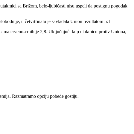
takmici sa Brižom, belo-ljubičasti nisu uspeli da postignu pogodak
bodnije, u četvrtfinalu je savladala Union rezultatom 5:1.
ama crveno-crnih je 2,8. Uključujući kup utakmicu protiv Uniona,
u remija. Razmatramo opciju pobede gostiju.