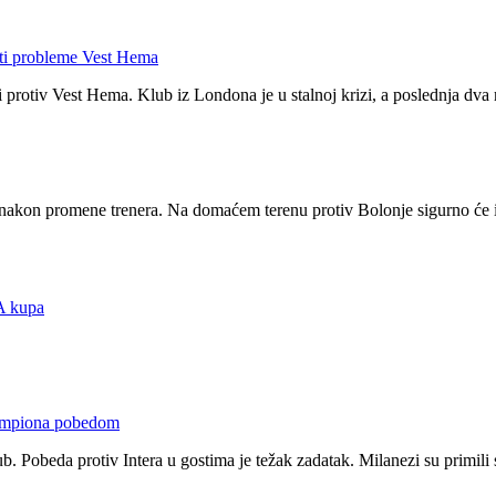
iti probleme Vest Hema
protiv Vest Hema. Klub iz Londona je u stalnoj krizi, a poslednja dva 
nakon promene trenera. Na domaćem terenu protiv Bolonje sigurno će ima
FA kupa
šampiona pobedom
lub. Pobeda protiv Intera u gostima je težak zadatak. Milanezi su primi