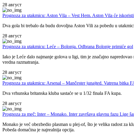
28 август
Prognoza za utakmicu: Aston Vila – Vest Hem. Aston Vila će iskorist
Dva gola bi trebalo da budu dovoljna Aston Vili za pobedu u utakmici 
28 август
Prognoza za utakmicu: Leće – Bolonja. Odbrana Bolonje primiće gol
Iako je Leće dalo najmanje golova u ligi, tim je značajno napredovao 
vredna razmatranja.
28 август
Prognoza za utakmicu: Arsenal – Mančester junajted. Vatrena bitka 
Dva vrhunska britanska kluba sastaće se u 1/32 finala FA kupa.
28 август
Prognoza za meč: Inter – Monako. Inter završava glavnu fazu Lige 
Monako je već obezbedio plasman u plej-of, što je velika radost za k
Pobeda domaćina je najrealnija opcija.