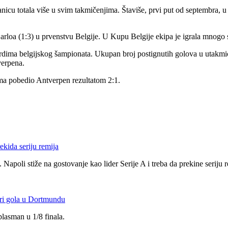
 totala više u svim takmičenjima. Štaviše, prvi put od septembra, u u
oa (1:3) u prvenstvu Belgije. U Kupu Belgije ekipa je igrala mnogo slo
dima belgijskog šampionata. Ukupan broj postignutih golova u utakmic
verpena.
ma pobedio Antverpen rezultatom 2:1.
kida seriju remija
 Napoli stiže na gostovanje kao lider Serije A i treba da prekine serij
ri gola u Dortmundu
lasman u 1/8 finala.