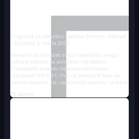
Prognoza za utakmicu španske Primere: Viljareal
– Espanjol; 3. marta 2025.
Domaćini će pokazati svoju napadačku snagu i
ostvariti pobedu sa povoljnim rezultatom.
Predviđamo pobedu Viljareala verovatnim
rezultatom 3:0 ili 3:1. Ovo će omogućiti ekipi da
nastavi uspešan niz i ojača svoju poziciju na tabeli.
28 август