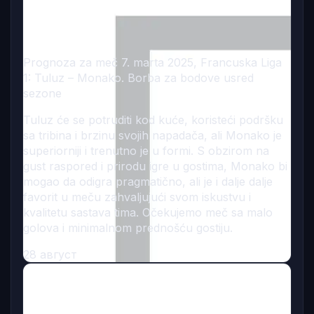
Prognoza za meč 7. marta 2025, Francuska Liga
1: Tuluz – Monako. Borba za bodove usred
sezone
Tuluz će se potruditi kod kuće, koristeći podršku
sa tribina i brzinu svojih napadača, ali Monako je
superiorniji i trenutno je u formi. S obzirom na
gust raspored i prirodu igre u gostima, Monako bi
mogao da odigra pragmatično, ali je i dalje dalje
favorit u meču zahvaljujući svom iskustvu i
kvalitetu sastava tima. Očekujemo meč sa malo
golova i minimalnom prednošću gostiju.
28 август