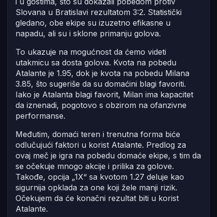
i u gostima, što su dokazali pobedom protiv
Slovana u Bratislavi rezultatom 3:2. Statistički
gledano, obe ekipe su izuzetno efikasne u
napadu, ali su i sklone primanju golova.
To ukazuje na mogućnost da ćemo videti
utakmicu sa dosta golova. Kvota na pobedu
Atalante je 1.95, dok je kvota na pobedu Milana
3.85, što sugeriše da su domaćini blagi favoriti.
Iako je Atalanta blagi favorit, Milan ima kapacitet
da iznenadi, pogotovo s obzirom na ofanzivne
performanse.
Međutim, domaći teren i trenutna forma biće
odlučujući faktori u korist Atalante. Predlog za
ovaj meč je igra na pobedu domaće ekipe, s tim da
se očekuje mnogo akcije i prilika za golove.
Takođe, opcija „1X“ sa kvotom 1.27 deluje kao
sigurnija opklada za one koji žele manji rizik.
Očekujem da će konačni rezultat biti u korist
Atalante.