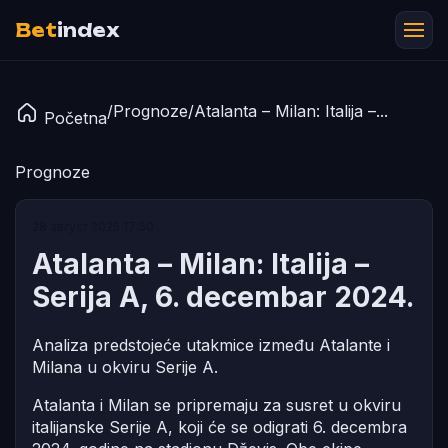
Bet
index
/
Prognoze
/
Atalanta – Milan: Italija –...
Početna
Prognoze
28 август 2025 17:50
Atalanta – Milan: Italija –
Serija A, 6. decembar 2024.
Analiza predstojeće utakmice između Atalante i
Milana u okviru Serije A.
Atalanta i Milan se pripremaju za susret u okviru
italijanske Serije A, koji će se odigrati 6. decembra