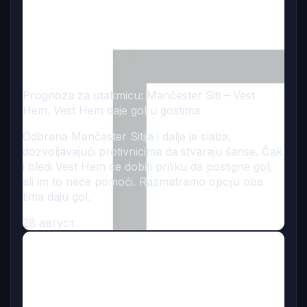
Prognoza za utakmicu: Mančester Siti – Vest
Hem. Vest Hem daje gol u gostima
Odbrana Mančester Sitija i dalje je slaba,
dozvoljavajući protivnicima da stvaraju šanse. Čak
i bledi Vest Hem će dobiti priliku da postigne gol,
ali im to neće pomoći. Razmatramo opciju oba
tima daju gol.
28 август