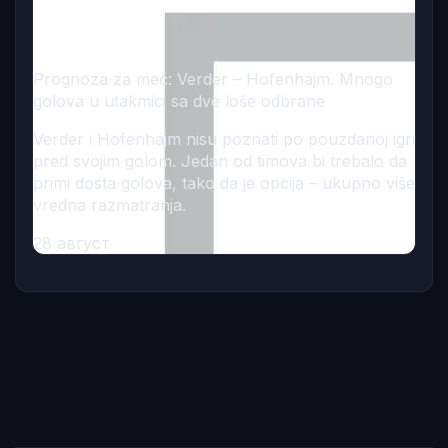
Prognoza za meč: Verder – Hofenhajm. Mnogo
golova u utakmici sa dve loše odbrane
Verder i Hofenhajm nisu poznati po pouzdanoj igri
pred svojim golom. Jedan od timova bi trebalo da
primi dosta golova, tako da je opcija – ukupno više
vredna razmatranja.
28 август