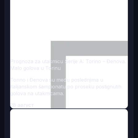
Prognoza za utakmicu Serije A: Torino – Đenova.
Malo golova u Torinu
Torino i Đenova su među poslednjima u
italijanskom šampionatu po proseku postignutih
golova na utakmicama.
28 август