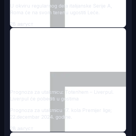
U okviru regularnog dela italijanske Serije A,
Roma će na svom terenu ugostiti Leće.
28 август
Prognoza za utakmicu: Totenhem – Liverpul.
Liverpul će pobediti u gostima
Prognoza za utakmicu 17. kola Premijer lige;
22.decembar 2024. godine.
28 август