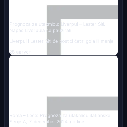
Prognoza za utakmicu: Liverpul – Lester Siti.
Napad Liverpula će pauzirati
Liverpul i Lester Siti će postići četiri gola ili manje.
28 август
Roma – Leće: Prognoza za utakmicu italijanske
Serije A, 7. decembar 2024. godine