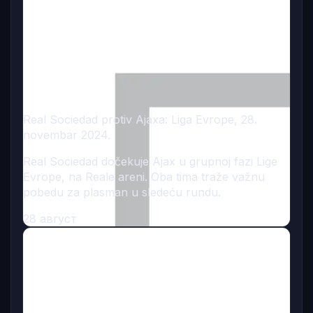
Real Sociedad protiv Ajaxa: Liga Evrope, 28.
novembar 2024.
Real Sociedad dočekuje Ajax u grupnoj fazi Lige
Evrope, na Reale аreni. Oba tima traže važnu
pobedu za plasman u sledeću rundu.
28 август