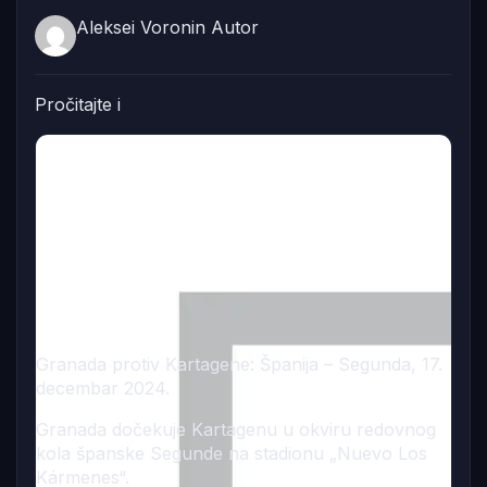
Aleksei Voronin
Autor
Pročitajte i
Granada protiv Kartagene: Španija – Segunda, 17.
decembar 2024.
Granada dočekuje Kartagenu u okviru redovnog
kola španske Segunde na stadionu „Nuevo Los
Kármenes“.