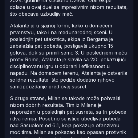
2024. godine na stadionu Dževis. Obe ekipe
dolaze u ovaj duel sa impresivnim nizom rezultata,
što obećava uzbudljiv meč.
Atalanta je u sjajnoj formi, kako u domaćem
prvenstvu, tako i na međunarodnoj sceni. U
poslednjih pet utakmica, ekipa iz Bergama je
zabeležila pet pobeda, postigavši ukupno 15
golova, dok su primili samo 3. U poslednjem meču
protiv Rome, Atalanta je slavila sa 2:0, pokazujući
disciplinovanu igru u odbrani i efikasnost u
napadu. Na domaćem terenu, Atalanta je ostvarila
solidne rezultate, što podiže dodatno njihovo
samopouzdanje pred ovaj susret.
S druge strane, Milan se takođe može pohvaliti
nizom dobrih rezultata. Tim iz Milana je
neporažen u poslednjih pet susreta, sa tri pobede
i dva remija. Posebno se ističe ubedljiva pobeda
nad Sasuolom od 6:1, koja pokazuje ofanzivnu
moć tima. Milan se pokazao kao opasan protivnik