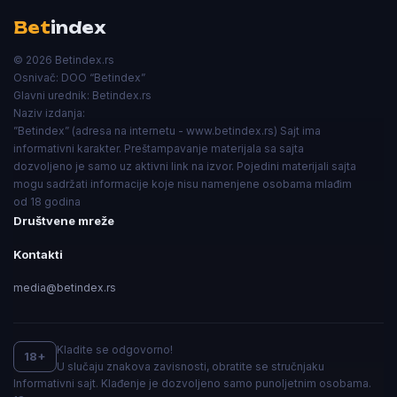
Bet
index
© 2026 Betindex.rs
Osnivač:
DOO “Betindex”
Glavni urednik:
Betindex.rs
Naziv izdanja:
”Betindex” (adresa na internetu - www.betindex.rs) Sajt ima
informativni karakter. Preštampavanje materijala sa sajta
dozvoljeno je samo uz aktivni link na izvor. Pojedini materijali sajta
mogu sadržati informacije koje nisu namenjene osobama mlađim
od 18 godina
Društvene mreže
Kontakti
media@betindex.rs
Kladite se odgovorno!
18+
U slučaju znakova zavisnosti, obratite se stručnjaku
Informativni sajt. Klađenje je dozvoljeno samo punoljetnim osobama.