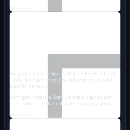
28 август
Prognoza za utakmicu: Notingem Forest – Luton
Taun. Notingem Forest će odbraniti gol u petoj
utakmici zaredom
Notingem Forest je četiri utakmice odigrao bez
primljenog gola. Razmatramo opciju bez golova.
28 август