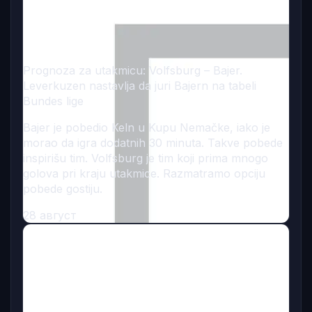
Prognoza za utakmicu: Volfsburg – Bajer.
Leverkuzen nastavlja da juri Bajern na tabeli
Bundes lige
Bajer je pobedio Keln u Kupu Nemačke, iako je
morao da igra dodatnih 30 minuta. Takve pobede
inspirišu tim. Volfsburg je tim koji prima mnogo
golova pri kraju utakmice. Razmatramo opciju
pobede gostiju.
28 август