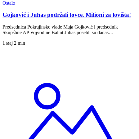
Ostalo
Gojković i Juhas podržali lovce. Milioni za lovišta!
Predsednica Pokrajinske vlade Maja Gojković i predsednik
Skupštine AP Vojvodine Balint Juhas posetili su danas…
1 мај
2 min