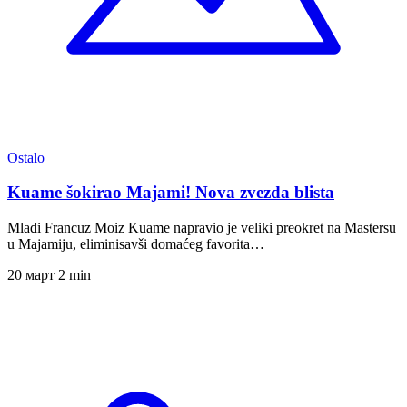
Ostalo
Kuame šokirao Majami! Nova zvezda blista
Mladi Francuz Moiz Kuame napravio je veliki preokret na Mastersu
u Majamiju, eliminisavši domaćeg favorita…
20 март
2 min