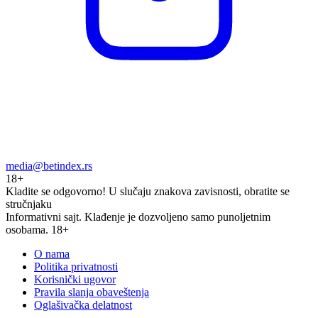
media@betindex.rs
18+
Kladite se odgovorno!
U slučaju znakova zavisnosti, obratite se
stručnjaku
Informativni sajt. Klađenje je dozvoljeno samo punoljetnim
osobama. 18+
O nama
Politika privatnosti
Korisnički ugovor
Pravila slanja obaveštenja
Oglašivačka delatnost