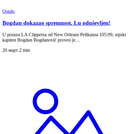
Ostalo
Bogdan dokazao spremnost. Lu oduševljen!
U porazu LA Clippersa od New Orleans Pelikansa 105:99, srpski
kapiten Bogdan Bogdanović proveo je…
20 март
2 min