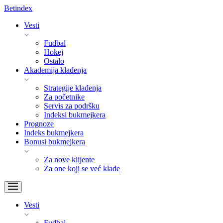
Bet
index
Vesti
Fudbal
Hokej
Ostalo
Akademija klađenja
Strategije klađenja
Za početnike
Servis za podršku
Indeksi bukmejkera
Prognoze
Indeks bukmejkera
Bonusi bukmejkera
Za nove klijente
Za one koji se već klade
Vesti
Fudbal