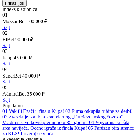
Prikaži još
Indeks kladionica
01
MozzartBet
100 000 ₽
Sajt
02
EfBet
90 000 ₽
Sajt
03
King
45 000 ₽
Sajt
04
SuperBet
40 000 ₽
Sajt
05
AdmiralBet
35 000 ₽
Sajt
Popularno
01
Vakif i Ezači u finalu Kupa!
02
Firma otkupila tribine za derbi!
03
Zvezda je izgubila legendarnog „Đurđevdanskog čoveka“.
Vladimir Cvetković preminuo u 85. godini.
04
Vojvodina srušila
srca navijača. Ocene igrača iz finala Kupa!
05
Partizan bira strance
za KLS! Lovernj se vraća
Akademija klađenja