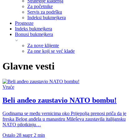
Strategije klađenja
Za početnike
Servis za podršku
Indeksi bukmejkera
Prognoze
Indeks bukmejkera
Bonusi bukmejkera
Za nove klijente
Za one koji se već klade
Glavne vesti
Vruće
Beli anđeo zaustavio NATO bombu!
Godinama se među vernicima oko Prijepolja prenosi priča da je
freska Belog anđela u manastiru Mileševa zaustavila italijansku
NATO pilotkinju…
Ostalo
28 март
2 min