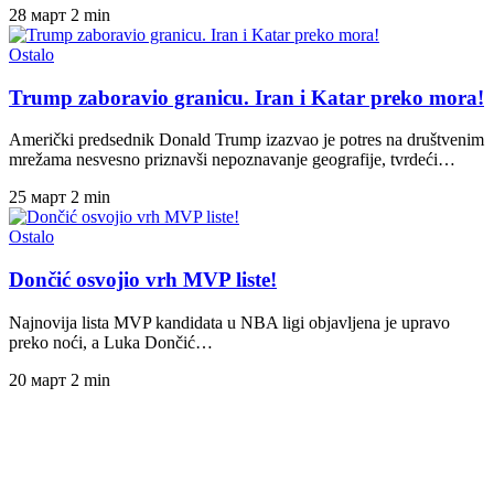
28 март
2 min
Ostalo
Trump zaboravio granicu. Iran i Katar preko mora!
Američki predsednik Donald Trump izazvao je potres na društvenim
mrežama nesvesno priznavši nepoznavanje geografije, tvrdeći…
25 март
2 min
Ostalo
Dončić osvojio vrh MVP liste!
Najnovija lista MVP kandidata u NBA ligi objavljena je upravo
preko noći, a Luka Dončić…
20 март
2 min