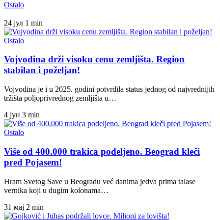
Ostalo
24 јул
1 min
Ostalo
Vojvodina drži visoku cenu zemljišta. Region
stabilan i poželjan!
Vojvodina je i u 2025. godini potvrdila status jednog od najvrednijih
tržišta poljoprivrednog zemljišta u…
4 јун
3 min
Ostalo
Više od 400.000 trakica podeljeno. Beograd kleči
pred Pojasem!
Hram Svetog Save u Beogradu već danima jedva prima talase
vernika koji u dugim kolonama…
31 мај
2 min