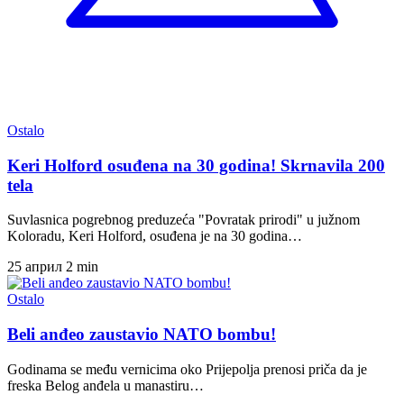
Ostalo
Keri Holford osuđena na 30 godina! Skrnavila 200
tela
Suvlasnica pogrebnog preduzeća "Povratak prirodi" u južnom
Koloradu, Keri Holford, osuđena je na 30 godina…
25 април
2 min
Ostalo
Beli anđeo zaustavio NATO bombu!
Godinama se među vernicima oko Prijepolja prenosi priča da je
freska Belog anđela u manastiru…