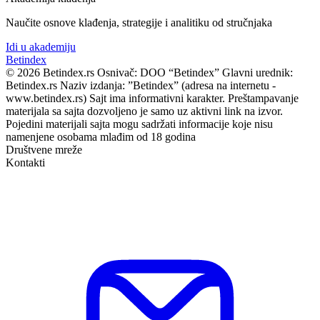
Naučite osnove klađenja, strategije i analitiku od stručnjaka
Idi u akademiju
Bet
index
© 2026 Betindex.rs
Osnivač:
DOO “Betindex”
Glavni urednik:
Betindex.rs
Naziv izdanja:
”Betindex” (adresa na internetu -
www.betindex.rs) Sajt ima informativni karakter. Preštampavanje
materijala sa sajta dozvoljeno je samo uz aktivni link na izvor.
Pojedini materijali sajta mogu sadržati informacije koje nisu
namenjene osobama mlađim od 18 godina
Društvene mreže
Kontakti