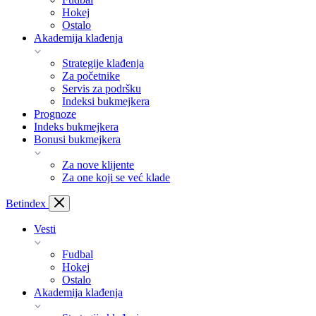
Hokej
Ostalo
Akademija klađenja
Strategije klađenja
Za početnike
Servis za podršku
Indeksi bukmejkera
Prognoze
Indeks bukmejkera
Bonusi bukmejkera
Za nove klijente
Za one koji se već klade
Bet
index
Vesti
Fudbal
Hokej
Ostalo
Akademija klađenja