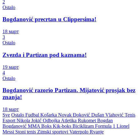
2
Ostalo
Bogdanović precrtan u Clippersima!
18 март
3
Ostalo
Zvezda i Partizan pod kaznama!
19 март
4
Ostalo
Bogdanović razorio Partizan. Mijatović prosjak bez
znanja!
18 март
Sve
Ostalo
Fudbal
Košarka
Novak Đoković
Dušan Vlahović
Tenis
Esport
Nikola Jokić
Odbojka
Atletika
Rukomet
Bogdan
Bogdanović
MMA
Boks
Kik-boks
Biciklizam
Formula 1
Lionel
Messi
Stoni tenis
Zimski sportovi
Vaterpolo
Rvanje