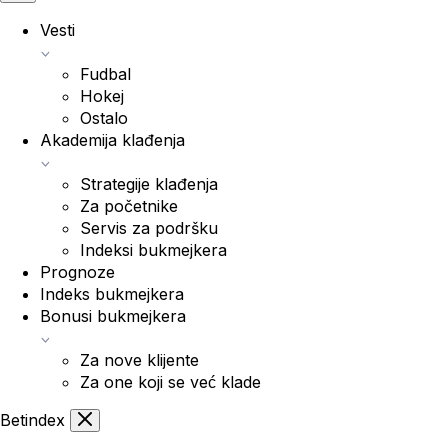
Vesti
Fudbal
Hokej
Ostalo
Akademija klađenja
Strategije klađenja
Za početnike
Servis za podršku
Indeksi bukmejkera
Prognoze
Indeks bukmejkera
Bonusi bukmejkera
Za nove klijente
Za one koji se već klade
Bet
index