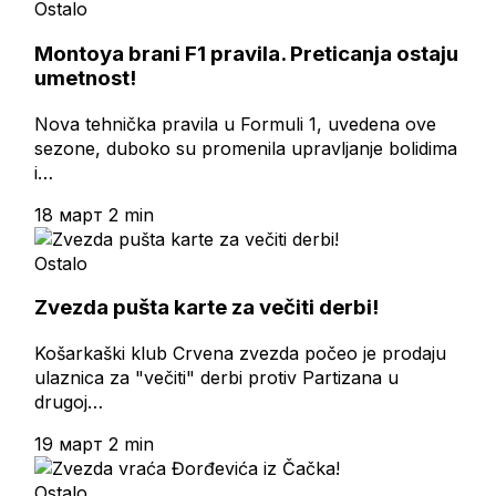
Ostalo
Montoya brani F1 pravila. Preticanja ostaju
umetnost!
Nova tehnička pravila u Formuli 1, uvedena ove
sezone, duboko su promenila upravljanje bolidima
i…
18 март
2 min
Ostalo
Zvezda pušta karte za večiti derbi!
Košarkaški klub Crvena zvezda počeo je prodaju
ulaznica za "večiti" derbi protiv Partizana u
drugoj…
19 март
2 min
Ostalo