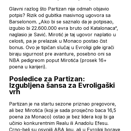
Glavni razlog što Partizan nije odmah objavio
potpis? Rizik od gubitka masivnog ugovora sa
Barselonom. „Ako bi se saznalo da je potpisao,
izgubio bi 22.600.000 evra bruto od Katalonaca“,
naglasio je Savić. Mirotić je taj ugovor naplatio u
celosti, pa je prelazak u Monaco postao čist
bonus. Ovo je tipičan slučaj u Evroligi gde igrači
biraju sigurnost pre avanture, posebno oni sa
NBA pedigreom poput Mirotića (prosek 16+
poena u karijeri).
Posledice za Partizan:
Izgubljena šansa za Evroligaški
vrh
Partizan je na startu sezone priznao pregovore,
ali bez Mirotića (koji je sada prosječno baca 16,5
poena za Monaco) ostao je bez lidera koji bi ga
učinio konkurentnim Realu ili Anadolu Efesu.
Crno-beli su osvojili ABA ligu, ali u Evroligi borave