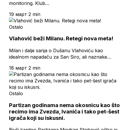
monitoring. Klub…
19 март
2 min
Ostalo
Vlahović beži Milanu. Retegi nova meta!
Milan i dalje sanja o Dušanu Vlahoviću kao
idealnom napadaču za San Siro, ali naznake…
18 март
2 min
Ostalo
Partizan godinama nema okosnicu kao što
recimo ima Zvezda, Ivanića i tako pet-šest
igrača koji su iskusni.
Bivši kapiten Partizana Miodrag Stojković oštro je