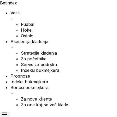
Bet
index
Vesti
Fudbal
Hokej
Ostalo
Akademija klađenja
Strategije klađenja
Za početnike
Servis za podršku
Indeksi bukmejkera
Prognoze
Indeks bukmejkera
Bonusi bukmejkera
Za nove klijente
Za one koji se već klade