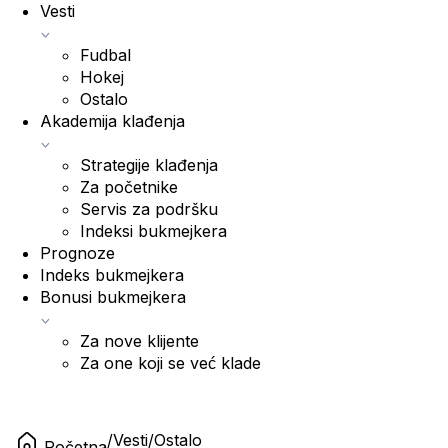
Vesti
Fudbal
Hokej
Ostalo
Akademija klađenja
Strategije klađenja
Za početnike
Servis za podršku
Indeksi bukmejkera
Prognoze
Indeks bukmejkera
Bonusi bukmejkera
Za nove klijente
Za one koji se već klade
/
Vesti
/
Ostalo
Početna