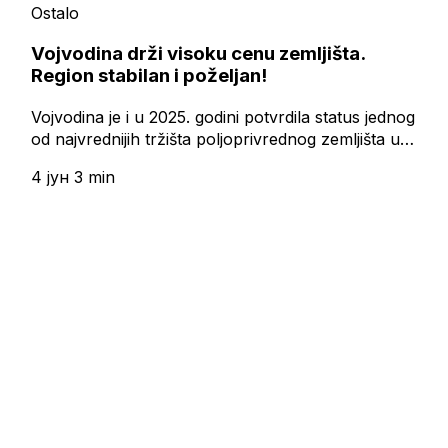
Ostalo
Vojvodina drži visoku cenu zemljišta.
Region stabilan i poželjan!
Vojvodina je i u 2025. godini potvrdila status jednog
od najvrednijih tržišta poljoprivrednog zemljišta u…
4 јун
3 min