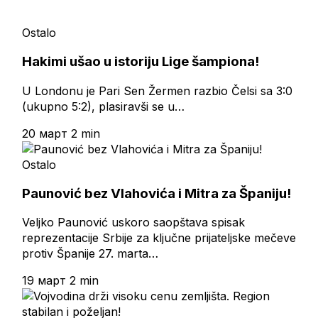
Ostalo
Hakimi ušao u istoriju Lige šampiona!
U Londonu je Pari Sen Žermen razbio Čelsi sa 3:0
(ukupno 5:2), plasiravši se u…
20 март
2 min
Ostalo
Paunović bez Vlahovića i Mitra za Španiju!
Veljko Paunović uskoro saopštava spisak
reprezentacije Srbije za ključne prijateljske mečeve
protiv Španije 27. marta…
19 март
2 min