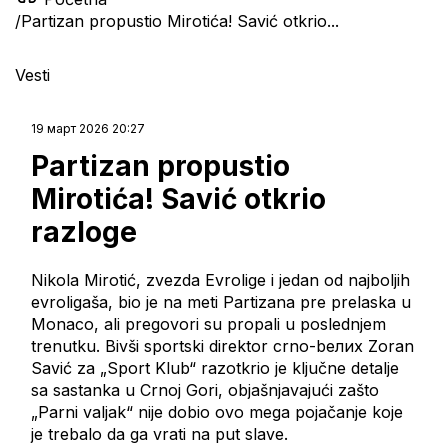
/
Partizan propustio Mirotića! Savić otkrio...
Vesti
19 март 2026 20:27
Partizan propustio
Mirotića! Savić otkrio
razloge
Nikola Mirotić, zvezda Evrolige i jedan od najboljih
evroligaša, bio je na meti Partizana pre prelaska u
Monaco, ali pregovori su propali u poslednjem
trenutku. Bivši sportski direktor crno-bелих Zoran
Savić za „Sport Klub“ razotkrio je ključne detalje
sa sastanka u Crnoj Gori, objašnjavajući zašto
„Parni valjak“ nije dobio ovo mega pojačanje koje
je trebalo da ga vrati na put slave.