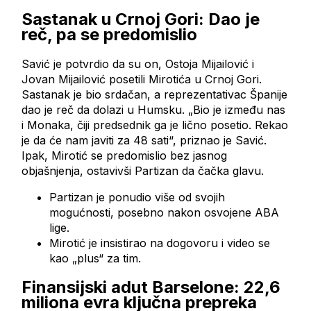
Sastanak u Crnoj Gori: Dao je
reč, pa se predomislio
Savić je potvrdio da su on, Ostoja Mijailović i
Jovan Mijailović posetili Mirotića u Crnoj Gori.
Sastanak je bio srdačan, a reprezentativac Španije
dao je reč da dolazi u Humsku. „Bio je između nas
i Monaka, čiji predsednik ga je lično posetio. Rekao
je da će nam javiti za 48 sati“, priznao je Savić.
Ipak, Mirotić se predomislio bez jasnog
objašnjenja, ostavivši Partizan da čačka glavu.
Partizan je ponudio više od svojih
mogućnosti, posebno nakon osvojenе ABA
lige.
Mirotić je insistirao na dogovoru i video se
kao „plus“ za tim.
Finansijski adut Barselone: 22,6
miliona evra ključna prepreka