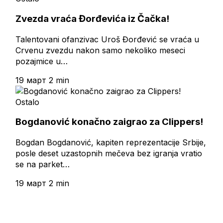
Zvezda vraća Đorđevića iz Čačka!
Talentovani ofanzivac Uroš Đorđević se vraća u
Crvenu zvezdu nakon samo nekoliko meseci
pozajmice u…
19 март
2 min
Ostalo
Bogdanović konačno zaigrao za Clippers!
Bogdan Bogdanović, kapiten reprezentacije Srbije,
posle deset uzastopnih mečeva bez igranja vratio
se na parket…
19 март
2 min