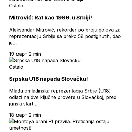
Ostalo
Mitrović: Rat kao 1999. u Srbiji!
Aleksandar Mitrović, rekorder po broju golova za
reprezentaciju Srbije sa preko 58 postignutih, dao
je…
19 март
2 min
Ostalo
Srpska U18 napada Slovačku!
Mlađa omladinska reprezentacija Srbije (U18)
odlazi na dve ključne provere u Slovačkoj, pred
junski start…
18 март
2 min