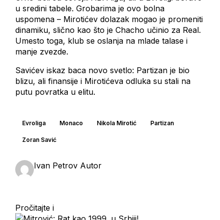
u sredini tabele. Grobarima je ovo bolna
uspomena – Mirotićev dolazak mogao je promeniti
dinamiku, slično kao što je Chacho učinio za Real.
Umesto toga, klub se oslanja na mlade talase i
manje zvezde.
Savićev iskaz baca novo svetlo: Partizan je bio
blizu, ali finansije i Mirotićeva odluka su stali na
putu povratka u elitu.
Evroliga
Monaco
Nikola Mirotić
Partizan
Zoran Savić
Ivan Petrov
Autor
Pročitajte i