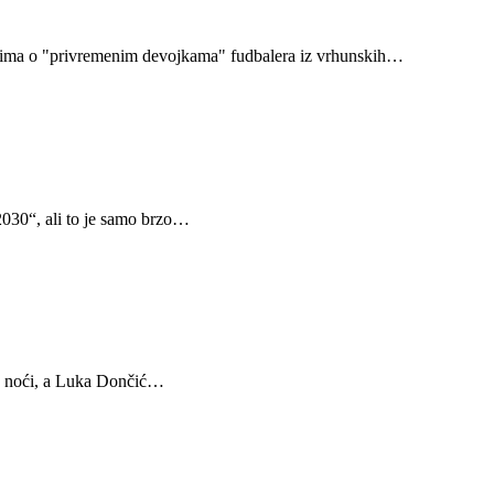
rićima o "privremenim devojkama" fudbalera iz vrhunskih…
2030“, ali to je samo brzo…
ko noći, a Luka Dončić…