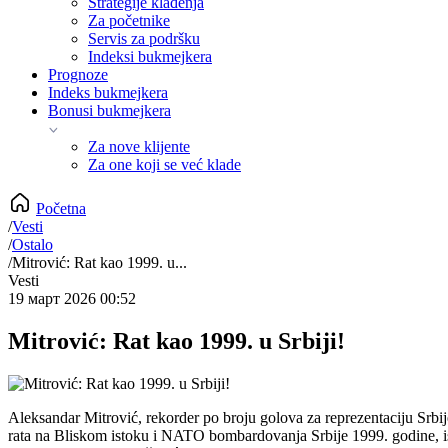
Strategije klađenja
Za početnike
Servis za podršku
Indeksi bukmejkera
Prognoze
Indeks bukmejkera
Bonusi bukmejkera
Za nove klijente
Za one koji se već klade
Početna
/
Vesti
/
Ostalo
/
Mitrović: Rat kao 1999. u...
Vesti
19 март 2026 00:52
Mitrović: Rat kao 1999. u Srbiji!
Aleksandar Mitrović, rekorder po broju golova za reprezentaciju Srbije
rata na Bliskom istoku i NATO bombardovanja Srbije 1999. godine, ist