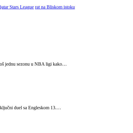
atar Stars League
rat na Bliskom istoku
a još jednu sezonu u NBA ligi kako…
d ključni duel sa Engleskom 13.…