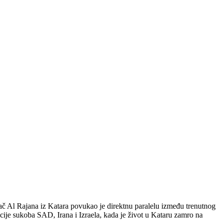
grač Al Rajana iz Katara povukao je direktnu paralelu između trenutnog
cije sukoba SAD, Irana i Izraela, kada je život u Kataru zamro na