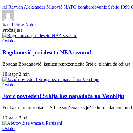
Al Rayyan
Aleksandar Mitrović
NATO bombardovanje Srbije 1999
Q
Ivan Petrov
Autor
Pročitajte i
Ostalo
Bogdanović juri desetu NBA sezonu!
Bogdan Bogdanović, kapiten reprezentacije Srbije, planira da odigr
18 март
2 min
Ostalo
Jović povređen! Srbija bez napadača na Vembliju
Fudbalska reprezentacija Srbije suočena je s još jednim udarcem pre
19 март
2 min
Ostalo