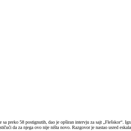
 sa preko 58 postignutih, dao je opširan intervju za sajt „Flešskor“. I
ičući da za njega ovo nije ništa novo. Razgovor je nastao usred eskala