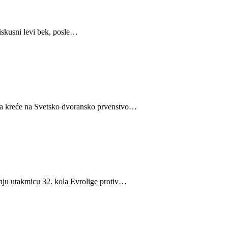
iskusni levi bek, posle…
ma kreće na Svetsko dvoransko prvenstvo…
ašnju utakmicu 32. kola Evrolige protiv…