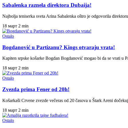
Sabalenka raznela direktora Dubaija!
Najbolja teniserka sveta Arina Sabalenka oštro je odgovorila direkto
18 март
2 min
Ostalo
Bogdanović u Partizanu? Kings otvaraju vrata!
Kapiten srpske košarke Bogdan Bogdanović mogao bi da se vrati u P
18 март
2 min
Ostalo
Zvezda prima Fener od 20h!
Košarkaši Crvene zvezde večeras od 20 časova u Štark Areni doček
18 март
2 min
Ostalo