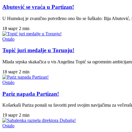
Abutović se vraća u Partizan!
U Humskoj je zvanično potvrđeno ono što se šuškalo: Ilija Abutović, 
18 март
2 min
Ostalo
Topić juri medalje u Torunju!
Mlada srpska skakačica u vis Angelina Topić sa ogromnim ambicija
18 март
2 min
Ostalo
Pariz napada Partizan!
Košarkaši Pariza postali su favoriti pred svojim navijačima za večer
19 март
2 min
Ostalo