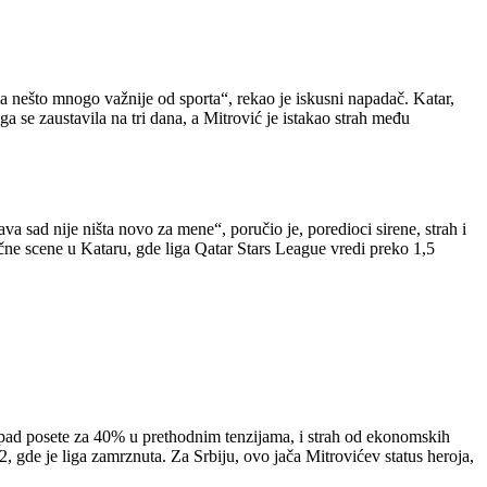
ima nešto mnogo važnije od sporta“, rekao je iskusni napadač. Katar,
 se zaustavila na tri dana, a Mitrović je istakao strah među
 sad nije ništa novo za mene“, poručio je, poredioci sirene, strah i
lične scene u Kataru, gde liga Qatar Stars League vredi preko 1,5
, pad posete za 40% u prethodnim tenzijama, i strah od ekonomskih
2, gde je liga zamrznuta. Za Srbiju, ovo jača Mitrovićev status heroja,