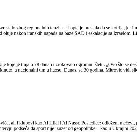
e stalo zbog regionalnih tenzija. „Lopta je prestala da se kotrlja, jer 
 oluje nakon iranskih napada na baze SAD i eskalacije sa Izraelom. Liga
koje je trajalo 78 dana i uzrokovalo ogromnu štetu. „Ovo što se dešava
rekinuto, a nacionalni tim u haosu. Danas, sa 30 godina, Mitrović vidi s
vića, ali i klubovi kao Al Hilal i Al Nassr. Posledice: odloženi mečevi
intervju podseća da sport nije izuzet od geopolitike – kao u Ukrajini 202