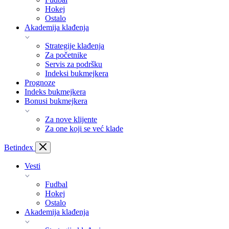
Hokej
Ostalo
Akademija klađenja
Strategije klađenja
Za početnike
Servis za podršku
Indeksi bukmejkera
Prognoze
Indeks bukmejkera
Bonusi bukmejkera
Za nove klijente
Za one koji se već klade
Bet
index
Vesti
Fudbal
Hokej
Ostalo
Akademija klađenja