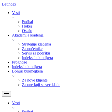
Bet
index
Vesti
Fudbal
Hokej
Ostalo
Akademija klađenja
Strategije klađenja
Za početnike
Servis za podršku
Indeksi bukmejkera
Prognoze
Indeks bukmejkera
Bonusi bukmejkera
Za nove klijente
Za one koji se već klade
Vesti
Fudbal