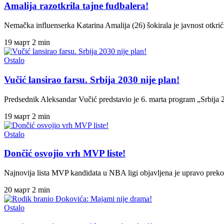
Amalija razotkrila tajne fudbalera!
Nemačka influenserka Katarina Amalija (26) šokirala je javnost otk
19 март
2 min
Ostalo
Vučić lansirao farsu. Srbija 2030 nije plan!
Predsednik Aleksandar Vučić predstavio je 6. marta program „Srbija 
19 март
2 min
Ostalo
Dončić osvojio vrh MVP liste!
Najnovija lista MVP kandidata u NBA ligi objavljena je upravo pre
20 март
2 min
Ostalo