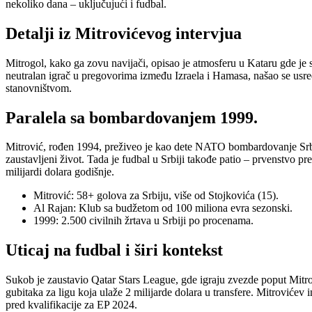
nekoliko dana – uključujući i fudbal.
Detalji iz Mitrovićevog intervjua
Mitrogol, kako ga zovu navijači, opisao je atmosferu u Kataru gde je sv
neutralan igrač u pregovorima između Izraela i Hamasa, našao se usred
stanovništvom.
Paralela sa bombardovanjem 1999.
Mitrović, rođen 1994, preživeo je kao dete NATO bombardovanje Srbije 
zaustavljeni život. Tada je fudbal u Srbiji takođe patio – prvenstvo p
milijardi dolara godišnje.
Mitrović: 58+ golova za Srbiju, više od Stojkovića (15).
Al Rajan: Klub sa budžetom od 100 miliona evra sezonski.
1999: 2.500 civilnih žrtava u Srbiji po procenama.
Uticaj na fudbal i širi kontekst
Sukob je zaustavio Qatar Stars League, gde igraju zvezde poput Mitro
gubitaka za ligu koja ulaže 2 milijarde dolara u transfere. Mitrovićev 
pred kvalifikacije za EP 2024.