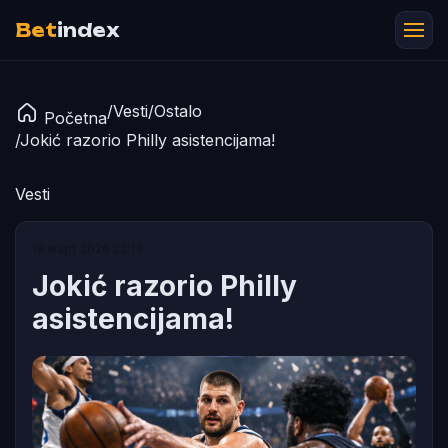
Bet
index
/
Vesti
/
Ostalo
Početna
/
Jokić razorio Philly asistencijama!
Vesti
18 март 2026 22:13
Jokić razorio Philly
asistencijama!