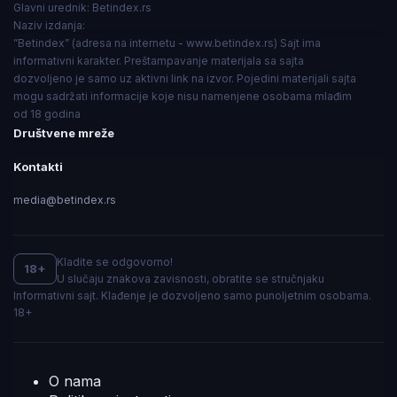
Glavni urednik:
Betindex.rs
Naziv izdanja:
”Betindex” (adresa na internetu - www.betindex.rs) Sajt ima
informativni karakter. Preštampavanje materijala sa sajta
dozvoljeno je samo uz aktivni link na izvor. Pojedini materijali sajta
mogu sadržati informacije koje nisu namenjene osobama mlađim
od 18 godina
Društvene mreže
Kontakti
media@betindex.rs
Kladite se odgovorno!
18+
U slučaju znakova zavisnosti, obratite se stručnjaku
Informativni sajt. Klađenje je dozvoljeno samo punoljetnim osobama.
18+
O nama