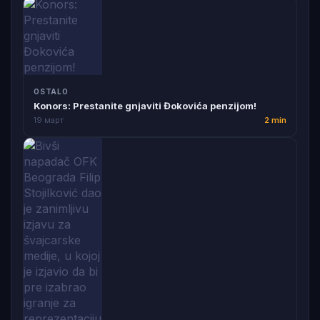
OSTALO
Konors: Prestanite gnjaviti Đokovića penzijom!
19 март
2 min