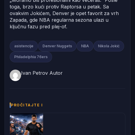
„Moramo biti profesionalni kao večeras.“ Posle
toga, brzo kući protiv Raptorsa u petak. Sa
ovakvim Jokićem, Denver je opet favorit za vrh
Zapada, gde NBA regularna sezona ulazi u
ključnu fazu pred plej-of.
asistencije
Denver Nuggets
NBA
Nikola Jokić
Philadelphia 76ers
Ivan Petrov
Autor
PROČITAJTE I