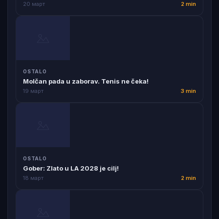
20 март
2 min
OSTALO
Molčan pada u zaborav. Tenis ne čeka!
19 март
3 min
OSTALO
Gober: Zlato u LA 2028 je cilj!
18 март
2 min