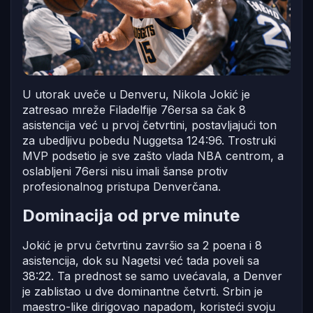
U utorak uveče u Denveru, Nikola Jokić je
zatresao mreže Filadelfije 76ersa sa čak 8
asistencija već u prvoj četvrtini, postavljajući ton
za ubedljivu pobedu Nuggetsa 124:96. Trostruki
MVP podsetio je sve zašto vlada NBA centrom, a
oslabljeni 76ersi nisu imali šanse protiv
profesionalnog pristupa Denverčana.
Dominacija od prve minute
Jokić je prvu četvrtinu završio sa 2 poena i 8
asistencija, dok su Nagetsi već tada poveli sa
38:22. Ta prednost se samo uvećavala, a Denver
je zablistao u dve dominantne četvrti. Srbin je
maestro-like dirigovao napadom, koristeći svoju