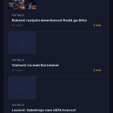
OSTALO
Đoković razljutio Amerikance! Rodik ga štitio
18 март
2 min
OSTALO
Vlahović na meti Barselone!
20 март
2 min
OSTALO
Lazović: Sabotiraju nam UEFA licencu!