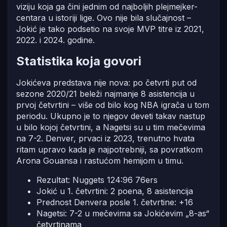
viziju koja ga čini jednim od najboljih plejmejker-
centara u istoriji lige. Ovo nije bila slučajnost –
Jokić je tako podsetio na svoje MVP titre iz 2021,
2022. i 2024. godine.
Statistika koja govori
Jokićeva predstava nije nova: po četvrti put od
sezone 2020/21 beleži najmanje 8 asistencija u
prvoj četvrtini – više od bilo kog NBA igrača u tom
periodu. Ukupno je to njegov deveti takav nastup
u bilo kojoj četvrtini, a Nagetsi su u tim mečevima
na 7-2. Denver, prvaci iz 2023, trenutno hvata
ritam upravo kada je najpotrebniji, sa povratkom
Arona Gouansa i rastućom hemijom u timu.
Rezultat: Nuggets 124:96 76ers
Jokić u 1. četvrtini: 2 poena, 8 asistencija
Prednost Denvera posle 1. četvrtine: +16
Nagetsi: 7-2 u mečevima sa Jokićevim „8-as“
četvrtinama