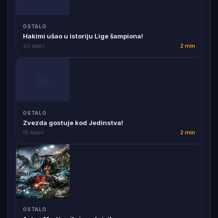
OSTALO
Hakimi ušao u istoriju Lige šampiona!
20 март
2 min
OSTALO
Zvezda gostuje kod Jedinstva!
19 март
2 min
OSTALO