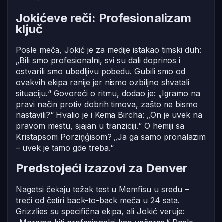
Jokićeve reči: Profesionalizam
ključ
Posle meča, Jokić je za medije istakao timski duh:
„Bili smo profesionalni, svi su dali doprinos i
ostvarili smo ubedljivu pobedu. Gubili smo od
ovakvih ekipa ranije jer nismo ozbiljno shvatali
situaciju.“ Govoreći o ritmu, dodao je: „Igramo na
pravi način protiv dobrih timova, zašto ne bismo
nastavili?“ Hvalio je i Kema Bircha: „On je uvek na
pravom mestu, sjajan u tranziciji.“ O hemiji sa
Kristapsom Porziņģisom? „Ja ga samo pronalazim
– uvek je tamo gde treba.“
Predstojeći izazovi za Denver
Nagetsi čekaju težak test u Memfisu u sredu –
treći od četiri back-to-back meča u 24 sata.
Grizzlies su specifična ekipa, ali Jokić veruje: