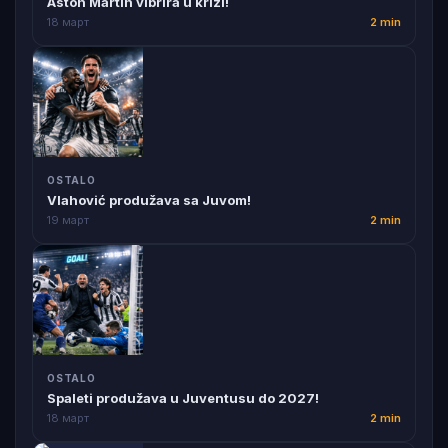
Aston Martin vibrira u krizi!
18 март
2 min
OSTALO
Vlahović produžava sa Juvom!
19 март
2 min
OSTALO
Spaleti produžava u Juventusu do 2027!
18 март
2 min