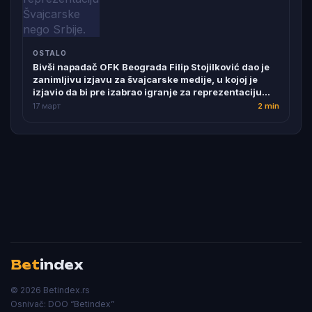
OSTALO
Bivši napadač OFK Beograda Filip Stojilković dao je
zanimljivu izjavu za švajcarske medije, u kojoj je
izjavio da bi pre izabrao igranje za reprezentaciju
Švajcarske nego Srbije.
17 март
2 min
Bet
index
© 2026 Betindex.rs
Osnivač:
DOO “Betindex”