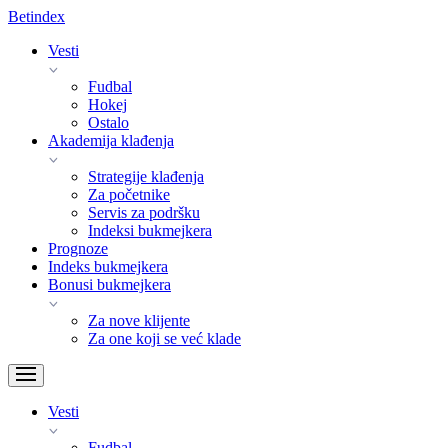
Bet
index
Vesti
Fudbal
Hokej
Ostalo
Akademija klađenja
Strategije klađenja
Za početnike
Servis za podršku
Indeksi bukmejkera
Prognoze
Indeks bukmejkera
Bonusi bukmejkera
Za nove klijente
Za one koji se već klade
Vesti
Fudbal