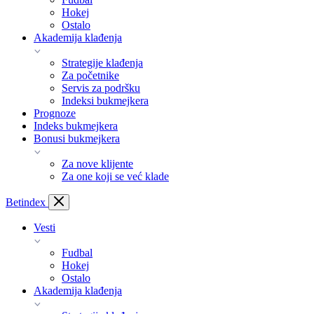
Hokej
Ostalo
Akademija klađenja
Strategije klađenja
Za početnike
Servis za podršku
Indeksi bukmejkera
Prognoze
Indeks bukmejkera
Bonusi bukmejkera
Za nove klijente
Za one koji se već klade
Bet
index
Vesti
Fudbal
Hokej
Ostalo
Akademija klađenja