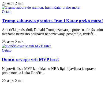
28 март
2 min
Ostalo
Trump zaboravio granicu. Iran i Katar preko mora!
Američki predsednik Donald Trump izazvao je potres na društvenim
mrežama nesvesno priznavši nepoznavanje geografije, tvrdeći…
25 март
2 min
Ostalo
Dončić osvojio vrh MVP liste!
Najnovija lista MVP kandidata u NBA ligi objavljena je upravo
preko noći, a Luka Dončić…
20 март
2 min