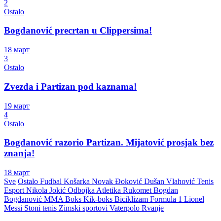
2
Ostalo
Bogdanović precrtan u Clippersima!
18 март
3
Ostalo
Zvezda i Partizan pod kaznama!
19 март
4
Ostalo
Bogdanović razorio Partizan. Mijatović prosjak bez
znanja!
18 март
Sve
Ostalo
Fudbal
Košarka
Novak Đoković
Dušan Vlahović
Tenis
Esport
Nikola Jokić
Odbojka
Atletika
Rukomet
Bogdan
Bogdanović
MMA
Boks
Kik-boks
Biciklizam
Formula 1
Lionel
Messi
Stoni tenis
Zimski sportovi
Vaterpolo
Rvanje