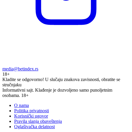
media@betindex.rs
18+
Kladite se odgovorno!
U slučaju znakova zavisnosti, obratite se
stručnjaku
Informativni sajt. Klađenje je dozvoljeno samo punoljetnim
osobama. 18+
O nama
Politika privatnosti
Korisnički ugovor
Pravila slanja obaveštenja
Oglašivačka delatnost