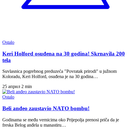
Ostalo
Keri Holford osuđena na 30 godina! Skrnavila 200
tela
Suvlasnica pogrebnog preduzeća "Povratak prirodi" u južnom
Koloradu, Keri Holford, osuđena je na 30 godina…
25 април
2 min
Ostalo
Beli anđeo zaustavio NATO bombu!
Godinama se među vernicima oko Prijepolja prenosi priča da je
freska Belog anđela u manastiru…