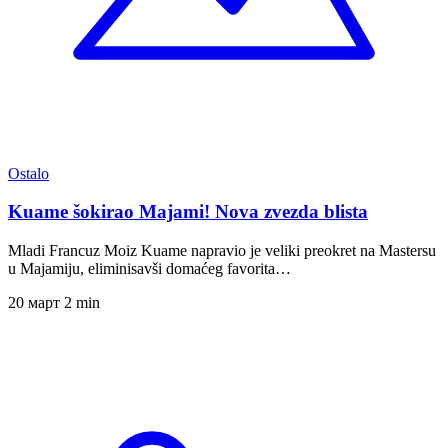
Ostalo
Kuame šokirao Majami! Nova zvezda blista
Mladi Francuz Moiz Kuame napravio je veliki preokret na Mastersu
u Majamiju, eliminisavši domaćeg favorita…
20 март
2 min