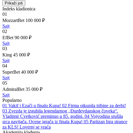
Prikaži još
Indeks kladionica
01
MozzartBet
100 000 ₽
Sajt
02
EfBet
90 000 ₽
Sajt
03
King
45 000 ₽
Sajt
04
SuperBet
40 000 ₽
Sajt
05
AdmiralBet
35 000 ₽
Sajt
Popularno
01
Vakif i Ezači u finalu Kupa!
02
Firma otkupila tribine za derbi!
03
Zvezda je izgubila legendarnog „Đurđevdanskog čoveka“.
Vladimir Cvetković preminuo u 85. godini.
04
Vojvodina srušila
srca navijača. Ocene igrača iz finala Kupa!
05
Partizan bira strance
za KLS! Lovernj se vraća
Akademija klađenja