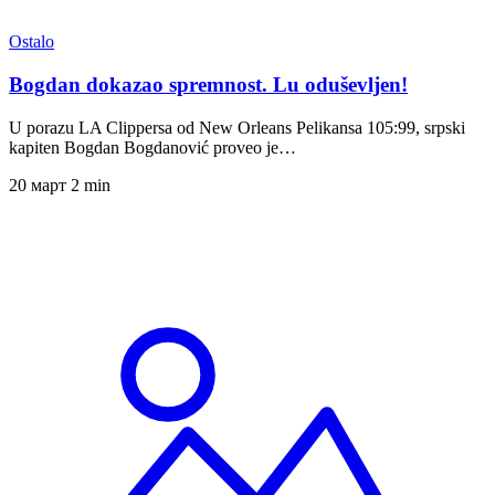
Ostalo
Bogdan dokazao spremnost. Lu oduševljen!
U porazu LA Clippersa od New Orleans Pelikansa 105:99, srpski
kapiten Bogdan Bogdanović proveo je…
20 март
2 min