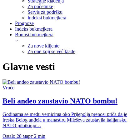
Strategije klađenja
Za početnike
Servis za podršku
Indeksi bukmejkera
Prognoze
Indeks bukmejkera
Bonusi bukmejkera
Za nove klijente
Za one koji se već klade
Glavne vesti
Vruće
Beli anđeo zaustavio NATO bombu!
Godinama se među vernicima oko Prijepolja prenosi priča da je
freska Belog anđela u manastiru Mileševa zaustavila italijansku
NATO pilotkinju…
Ostalo
28 март
2 min