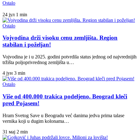
Ostalo
24 јул
1 min
Ostalo
Vojvodina drži visoku cenu zemljišta. Region
stabilan i poželjan!
Vojvodina je i u 2025. godini potvrdila status jednog od najvrednijih
tržišta poljoprivrednog zemljišta u…
4 јун
3 min
Ostalo
Više od 400.000 trakica podeljeno. Beograd kleči
pred Pojasem!
Hram Svetog Save u Beogradu već danima jedva prima talase
vernika koji u dugim kolonama…
31 мај
2 min