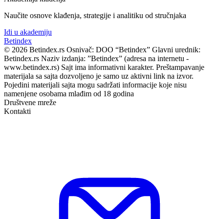
Naučite osnove klađenja, strategije i analitiku od stručnjaka
Idi u akademiju
Bet
index
© 2026 Betindex.rs
Osnivač:
DOO “Betindex”
Glavni urednik:
Betindex.rs
Naziv izdanja:
”Betindex” (adresa na internetu -
www.betindex.rs) Sajt ima informativni karakter. Preštampavanje
materijala sa sajta dozvoljeno je samo uz aktivni link na izvor.
Pojedini materijali sajta mogu sadržati informacije koje nisu
namenjene osobama mlađim od 18 godina
Društvene mreže
Kontakti