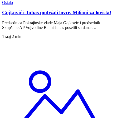
Ostalo
Gojković i Juhas podržali lovce. Milioni za lovišta!
Predsednica Pokrajinske vlade Maja Gojković i predsednik
Skupštine AP Vojvodine Balint Juhas posetili su danas…
1 мај
2 min