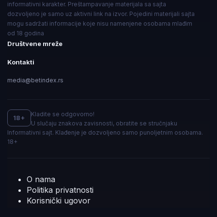
informativni karakter. Preštampavanje materijala sa sajta
dozvoljeno je samo uz aktivni link na izvor. Pojedini materijali sajta
mogu sadržati informacije koje nisu namenjene osobama mlađim
od 18 godina
Društvene mreže
Kontakti
media@betindex.rs
Kladite se odgovorno!
18+
U slučaju znakova zavisnosti, obratite se stručnjaku
Informativni sajt. Klađenje je dozvoljeno samo punoljetnim osobama.
18+
O nama
Politika privatnosti
Korisnički ugovor
Pravila slanja obaveštenja