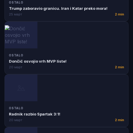
OSTALO
Trump zaboravio granicu. Iran i Katar preko mora!
25 март
2 min
OSTALO
Dončić osvojio vrh MVP liste!
20 март
2 min
OSTALO
Radnik razbio Spartak 3:1!
20 март
2 min