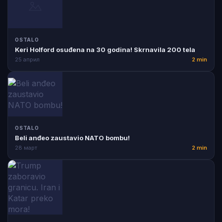
OSTALO
Keri Holford osuđena na 30 godina! Skrnavila 200 tela
25 април
2 min
OSTALO
Beli anđeo zaustavio NATO bombu!
28 март
2 min