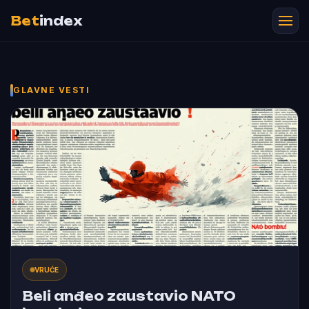
Bet
index
GLAVNE VESTI
VRUĆE
Beli anđeo zaustavio NATO