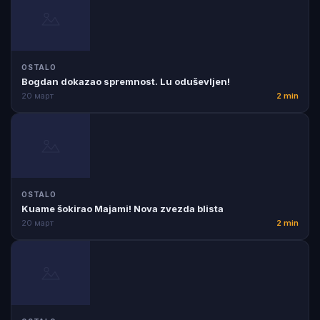
OSTALO
Bogdan dokazao spremnost. Lu oduševljen!
20 март
2 min
OSTALO
Kuame šokirao Majami! Nova zvezda blista
20 март
2 min