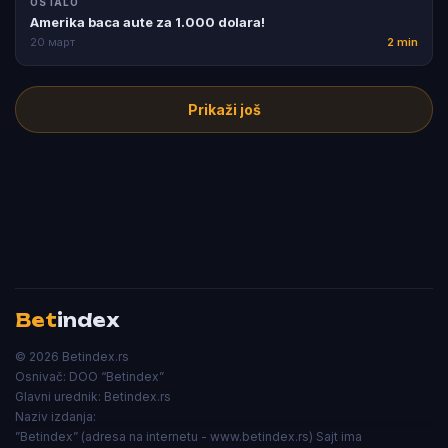
OSTALO
Amerika baca aute za 1.000 dolara!
20 март
2 min
Prikaži još
Bet
index
© 2026 Betindex.rs
Osnivač:
DOO “Betindex”
Glavni urednik:
Betindex.rs
Naziv izdanja:
”Betindex” (adresa na internetu - www.betindex.rs) Sajt ima