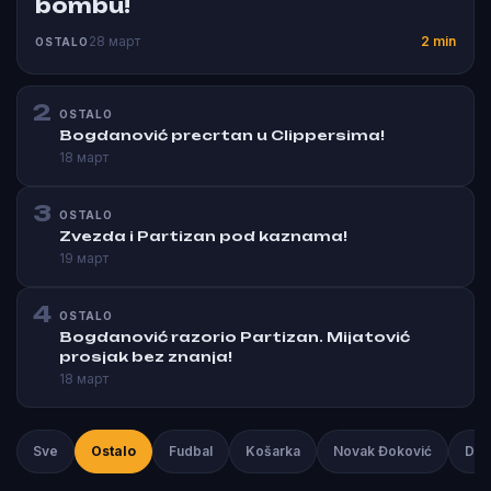
bombu!
28 март
2 min
OSTALO
2
OSTALO
Bogdanović precrtan u Clippersima!
18 март
3
OSTALO
Zvezda i Partizan pod kaznama!
19 март
4
OSTALO
Bogdanović razorio Partizan. Mijatović
prosjak bez znanja!
18 март
Sve
Ostalo
Fudbal
Košarka
Novak Đoković
Duš