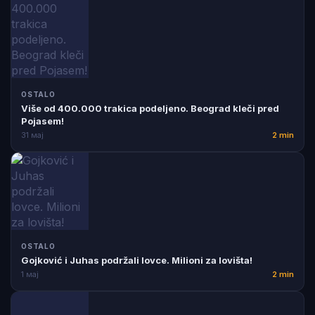
OSTALO
Više od 400.000 trakica podeljeno. Beograd kleči pred
Pojasem!
31 мај
2 min
OSTALO
Gojković i Juhas podržali lovce. Milioni za lovišta!
1 мај
2 min