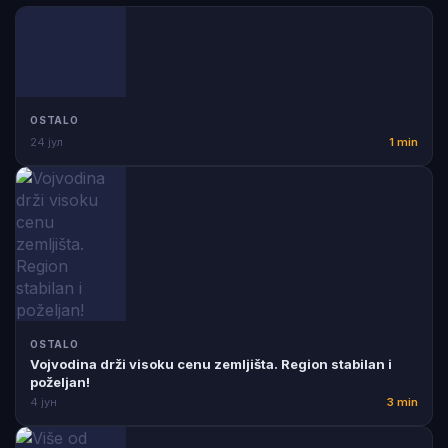
OSTALO
24 јул
1 min
OSTALO
Vojvodina drži visoku cenu zemljišta. Region stabilan i
poželjan!
4 јун
3 min