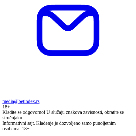
media@betindex.rs
18+
Kladite se odgovorno!
U slučaju znakova zavisnosti, obratite se
stručnjaku
Informativni sajt. Klađenje je dozvoljeno samo punoljetnim
osobama. 18+