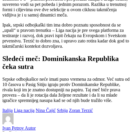
suvereno vodi sa pet pobeda i jednim porazom. Razlika u trenutnoj
formi i ciljevima ove dve selekcije u ovom ciklusu takmičenja
vidljiva je i u samoj dinamici meča.
Ipak, srpski odbojkaški tim ima dobro poznatu sposobnost da se
„upali“ u pravom trenutku – Liga nacija je pre svega platforma za
testiranje i razvoj, dok pravi ispit čekaju na Evropskom i Svetskom
prvenstvu. Terzić to dobro zna, i upravo zato rotira kadar dok god to
takmičarski kontekst dozvoljava.
Sledeći meč: Dominikanska Republika
čeka sutra
Srpske odbojkašice neće imati puno vremena za odmor. Već sutra od
10 časova u Pasig Sitiju igraju protiv Dominikanske Republike,
rivala koji im je znatno dostupniji na papiru. Taj meč biće prava
provera – da li je rotacija dala željene rezultate i da li su mlade
igračice spremnijeg nasupa kad se od njih bude tražilo više.
Italija
Liga nacija
Nina Čajić
Srbija
Zoran Terzić
Ivan Petrov
Autor