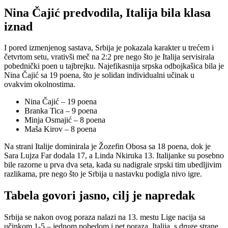
Nina Čajić predvodila, Italija bila klasa
iznad
I pored izmenjenog sastava, Srbija je pokazala karakter u trećem i
četvrtom setu, vrativši meč na 2:2 pre nego što je Italija servisirala
pobednički poen u tajbrejku. Najefikasnija srpska odbojkašica bila je
Nina Čajić sa 19 poena, što je solidan individualni učinak u
ovakvim okolnostima.
Nina Čajić – 19 poena
Branka Tica – 9 poena
Minja Osmajić – 8 poena
Maša Kirov – 8 poena
Na strani Italije dominirala je Žozefin Obosa sa 18 poena, dok je
Sara Lujza Far dodala 17, a Linda Nkiruka 13. Italijanke su posebno
bile razorne u prva dva seta, kada su nadigrale srpski tim ubedljivim
razlikama, pre nego što je Srbija u nastavku podigla nivo igre.
Tabela govori jasno, cilj je napredak
Srbija se nakon ovog poraza nalazi na 13. mestu Lige nacija sa
učinkom 1-5 – jednom pobedom i pet poraza. Italija, s druge strane,