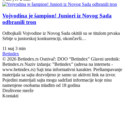
Vojvodina je šampion! Juniori iz Novog Sada
odbranili tron
Odbojkaši Vojvodine iz Novog Sada okitili su se titulom prvaka
Srbije u juniorskoj konkurenciji, okončavši…
11 мај
3 min
Bet
index
© 2026 Betindex.rs
Osnivač:
DOO “Betindex”
Glavni urednik:
Betindex.rs
Naziv izdanja:
”Betindex” (adresa na internetu -
www.betindex.rs) Sajt ima informativni karakter. Preštampavanje
materijala sa sajta dozvoljeno je samo uz aktivni link na izvor.
Pojedini materijali sajta mogu sadržati informacije koje nisu
namenjene osobama mlađim od 18 godina
Društvene mreže
Kontakti