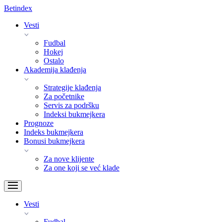
Bet
index
Vesti
Fudbal
Hokej
Ostalo
Akademija klađenja
Strategije klađenja
Za početnike
Servis za podršku
Indeksi bukmejkera
Prognoze
Indeks bukmejkera
Bonusi bukmejkera
Za nove klijente
Za one koji se već klade
Vesti
Fudbal