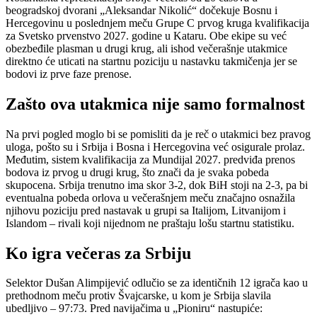
beogradskoj dvorani „Aleksandar Nikolić“ dočekuje Bosnu i
Hercegovinu u poslednjem meču Grupe C prvog kruga kvalifikacija
za Svetsko prvenstvo 2027. godine u Kataru. Obe ekipe su već
obezbeđile plasman u drugi krug, ali ishod večerašnje utakmice
direktno će uticati na startnu poziciju u nastavku takmičenja jer se
bodovi iz prve faze prenose.
Zašto ova utakmica nije samo formalnost
Na prvi pogled moglo bi se pomisliti da je reč o utakmici bez pravog
uloga, pošto su i Srbija i Bosna i Hercegovina već osigurale prolaz.
Međutim, sistem kvalifikacija za Mundijal 2027. predviđa prenos
bodova iz prvog u drugi krug, što znači da je svaka pobeda
skupocena. Srbija trenutno ima skor 3-2, dok BiH stoji na 2-3, pa bi
eventualna pobeda orlova u večerašnjem meču značajno osnažila
njihovu poziciju pred nastavak u grupi sa Italijom, Litvanijom i
Islandom – rivali koji nijednom ne praštaju lošu startnu statistiku.
Ko igra večeras za Srbiju
Selektor Dušan Alimpijević odlučio se za identičnih 12 igrača kao u
prethodnom meču protiv Švajcarske, u kom je Srbija slavila
ubedljivo – 97:73. Pred navijačima u „Pioniru“ nastupiće: