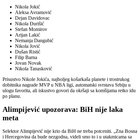
Nikola Jokić
Aleksa Avramović
Dejan Davidovac
Nikola Đurišić
Stefan Momirov
Arijan Lakić
Nemanja Dangubić
Nikola Jović
Dušan Ristić
Filip Barna
Jovan Novak
Nikola Tanasković
Prisustvo Nikole Jokića, najboljeg košarkaša planete i trostrukog
dobitnika nagrade MVP u NBA ligi, automatski svrstava Srbiju u
ulogu favorita, ali iskustvo govori da okršaji sa komšijama retko idu
po planu.
Alimpijević upozorava: BiH nije laka
meta
Selektor Alimpijević nije krio da BiH ne treba potceniti. „Zna Bosna
i Hercegovina da bude nezgodna, videli smo to i u utakmicama sa