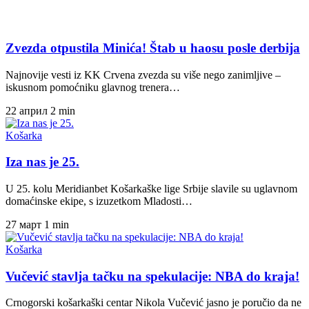
Zvezda otpustila Minića! Štab u haosu posle derbija
Najnovije vesti iz KK Crvena zvezda su više nego zanimljive –
iskusnom pomoćniku glavnog trenera…
22 април
2 min
Košarka
Iza nas je 25.
U 25. kolu Meridianbet Košarkaške lige Srbije slavile su uglavnom
domaćinske ekipe, s izuzetkom Mladosti…
27 март
1 min
Košarka
Vučević stavlja tačku na spekulacije: NBA do kraja!
Crnogorski košarkaški centar Nikola Vučević jasno je poručio da ne