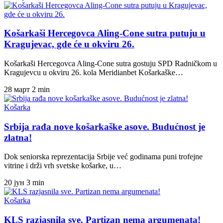
Košarkaši Hercegovca Aling-Cone sutra putuju u
Kragujevac, gde će u okviru 26.
Košarkaši Hercegovca Aling-Cone sutra gostuju SPD Radničkom u
Kragujevcu u okviru 26. kola Meridianbet Košarkaške…
28 март
2 min
Košarka
Srbija rađa nove košarkaške asove. Budućnost je
zlatna!
Dok seniorska reprezentacija Srbije već godinama puni trofejne
vitrine i drži vrh svetske košarke, u…
20 јун
3 min
Košarka
KLS razjasnila sve. Partizan nema argumenata!