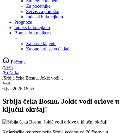
Strategije klađenja
Za početnike
Servis za podršku
Indeksi bukmejkera
Prognoze
Indeks bukmejkera
Bonusi bukmejkera
Za nove klijente
Za one koji se već klade
Početna
/
Vesti
/
Košarka
/
Srbija čeka Bosnu. Jokić vodi...
Vesti
6 јул 2026 16:55
Srbija čeka Bosnu. Jokić vodi orlove u
ključni okršaj!
Košarkaška reprezentacija Srbije večeras od 20 časova u