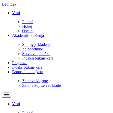
Bet
index
Vesti
Fudbal
Hokej
Ostalo
Akademija klađenja
Strategije klađenja
Za početnike
Servis za podršku
Indeksi bukmejkera
Prognoze
Indeks bukmejkera
Bonusi bukmejkera
Za nove klijente
Za one koji se već klade
Vesti
Fudbal