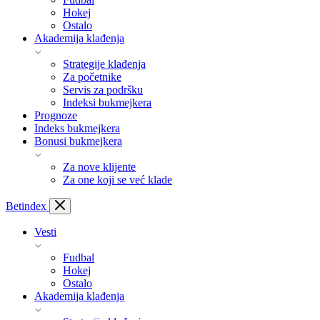
Hokej
Ostalo
Akademija klađenja
Strategije klađenja
Za početnike
Servis za podršku
Indeksi bukmejkera
Prognoze
Indeks bukmejkera
Bonusi bukmejkera
Za nove klijente
Za one koji se već klade
Bet
index
Vesti
Fudbal
Hokej
Ostalo
Akademija klađenja