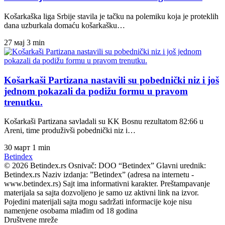
Košarkaška liga Srbije stavila je tačku na polemiku koja je proteklih
dana uzburkala domaću košarkašku…
27 мај
3 min
Košarkaši Partizana nastavili su pobednički niz i još
jednom pokazali da podižu formu u pravom
trenutku.
Košarkaši Partizana savladali su KK Bosnu rezultatom 82:66 u
Areni, time produživši pobednički niz i…
30 март
1 min
Bet
index
© 2026 Betindex.rs
Osnivač:
DOO “Betindex”
Glavni urednik:
Betindex.rs
Naziv izdanja:
”Betindex” (adresa na internetu -
www.betindex.rs) Sajt ima informativni karakter. Preštampavanje
materijala sa sajta dozvoljeno je samo uz aktivni link na izvor.
Pojedini materijali sajta mogu sadržati informacije koje nisu
namenjene osobama mlađim od 18 godina
Društvene mreže