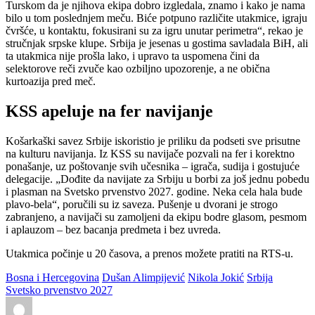
Turskom da je njihova ekipa dobro izgledala, znamo i kako je nama
bilo u tom poslednjem meču. Biće potpuno različite utakmice, igraju
čvršće, u kontaktu, fokusirani su za igru unutar perimetra“, rekao je
stručnjak srpske klupe. Srbija je jesenas u gostima savladala BiH, ali
ta utakmica nije prošla lako, i upravo ta uspomena čini da
selektorove reči zvuče kao ozbiljno upozorenje, a ne obična
kurtoazija pred meč.
KSS apeluje na fer navijanje
Košarkaški savez Srbije iskoristio je priliku da podseti sve prisutne
na kulturu navijanja. Iz KSS su navijače pozvali na fer i korektno
ponašanje, uz poštovanje svih učesnika – igrača, sudija i gostujuće
delegacije. „Dođite da navijate za Srbiju u borbi za još jednu pobedu
i plasman na Svetsko prvenstvo 2027. godine. Neka cela hala bude
plavo-bela“, poručili su iz saveza. Pušenje u dvorani je strogo
zabranjeno, a navijači su zamoljeni da ekipu bodre glasom, pesmom
i aplauzom – bez bacanja predmeta i bez uvreda.
Utakmica počinje u 20 časova, a prenos možete pratiti na RTS-u.
Bosna i Hercegovina
Dušan Alimpijević
Nikola Jokić
Srbija
Svetsko prvenstvo 2027