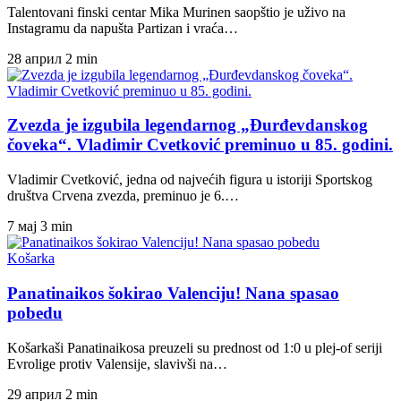
Talentovani finski centar Mika Murinen saopštio je uživo na
Instagramu da napušta Partizan i vraća…
28 април
2 min
Zvezda je izgubila legendarnog „Đurđevdanskog
čoveka“. Vladimir Cvetković preminuo u 85. godini.
Vladimir Cvetković, jedna od najvećih figura u istoriji Sportskog
društva Crvena zvezda, preminuo je 6.…
7 мај
3 min
Košarka
Panatinaikos šokirao Valenciju! Nana spasao
pobedu
Košarkaši Panatinaikosa preuzeli su prednost od 1:0 u plej-of seriji
Evrolige protiv Valensije, slavivši na…
29 април
2 min