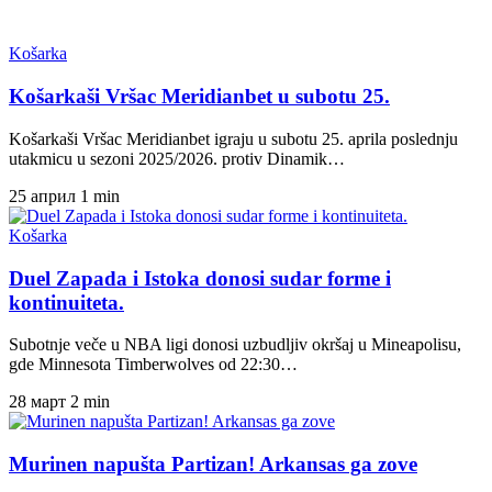
Košarka
Košarkaši Vršac Meridianbet u subotu 25.
Košarkaši Vršac Meridianbet igraju u subotu 25. aprila poslednju
utakmicu u sezoni 2025/2026. protiv Dinamik…
25 април
1 min
Košarka
Duel Zapada i Istoka donosi sudar forme i
kontinuiteta.
Subotnje veče u NBA ligi donosi uzbudljiv okršaj u Mineapolisu,
gde Minnesota Timberwolves od 22:30…
28 март
2 min
Murinen napušta Partizan! Arkansas ga zove