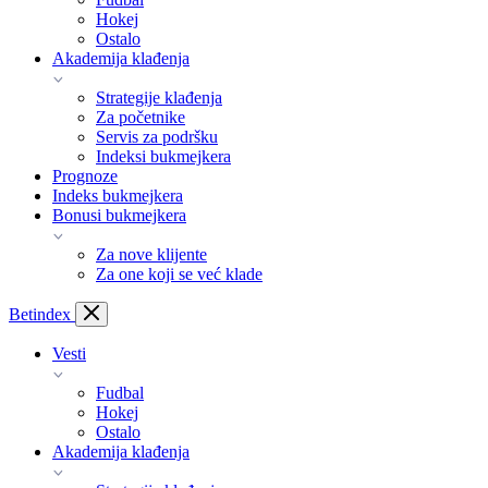
Hokej
Ostalo
Akademija klađenja
Strategije klađenja
Za početnike
Servis za podršku
Indeksi bukmejkera
Prognoze
Indeks bukmejkera
Bonusi bukmejkera
Za nove klijente
Za one koji se već klade
Bet
index
Vesti
Fudbal
Hokej
Ostalo
Akademija klađenja