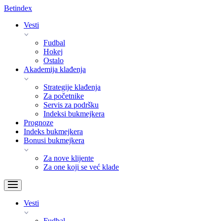
Bet
index
Vesti
Fudbal
Hokej
Ostalo
Akademija klađenja
Strategije klađenja
Za početnike
Servis za podršku
Indeksi bukmejkera
Prognoze
Indeks bukmejkera
Bonusi bukmejkera
Za nove klijente
Za one koji se već klade
Vesti
Fudbal