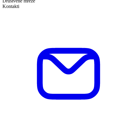
Društvene mreže
Kontakti