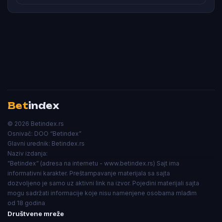
Bet
index
© 2026 Betindex.rs
Osnivač:
DOO “Betindex”
Glavni urednik:
Betindex.rs
Naziv izdanja:
”Betindex” (adresa na internetu - www.betindex.rs) Sajt ima
informativni karakter. Preštampavanje materijala sa sajta
dozvoljeno je samo uz aktivni link na izvor. Pojedini materijali sajta
mogu sadržati informacije koje nisu namenjene osobama mlađim
od 18 godina
Društvene mreže