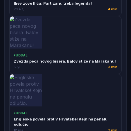
Iliev zove Ilića. Partizanu treba legenda!
29 мај
4 min
FUDBAL
Zvezda peca novog bisera. Balov stiže na Marakanu!
5 јун
3 min
FUDBAL
Engleska povela protiv Hrvatske! Kejn na penalu
odlučio.
18 јун
2 min