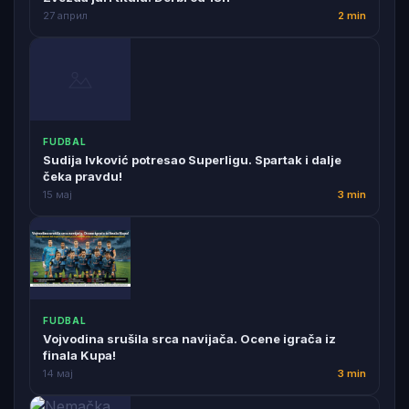
27 април
2 min
FUDBAL
Sudija Ivković potresao Superligu. Spartak i dalje
čeka pravdu!
15 мај
3 min
FUDBAL
Vojvodina srušila srca navijača. Ocene igrača iz
finala Kupa!
14 мај
3 min