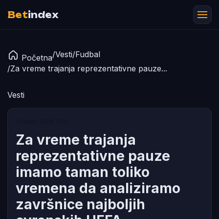
Bet
index
/
Vesti
/
Fudbal
Početna
/
Za vreme trajanja reprezentativne pauze...
Vesti
31 март 2026 11:55
Za vreme trajanja
reprezentativne pauze
imamo taman toliko
vremena da analiziramo
završnice najboljih