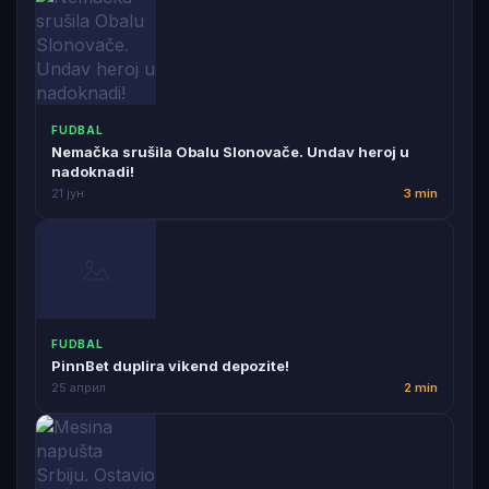
FUDBAL
Nemačka srušila Obalu Slonovače. Undav heroj u
nadoknadi!
21 јун
3 min
FUDBAL
PinnBet duplira vikend depozite!
25 април
2 min