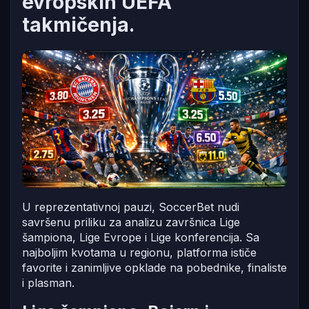
evropskih UEFA
takmičenja.
U reprezentativnoj pauzi, SoccerBet nudi
savršenu priliku za analizu završnica Lige
šampiona, Lige Evrope i Lige konferencija. Sa
najboljim kvotama u regionu, platforma ističe
favorite i zanimljive opklade na pobednike, finaliste
i plasman.