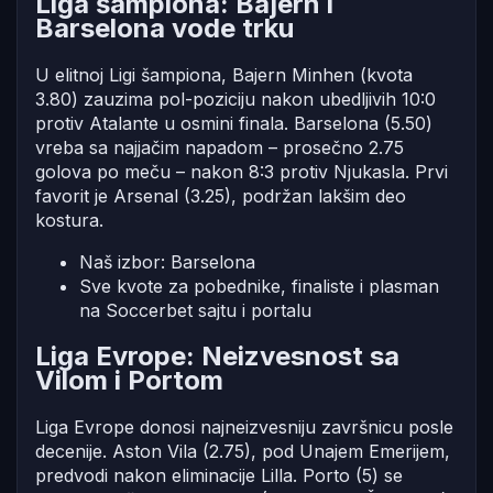
Liga šampiona: Bajern i
Barselona vode trku
U elitnoj Ligi šampiona, Bajern Minhen (kvota
3.80) zauzima pol-poziciju nakon ubedljivih 10:0
protiv Atalante u osmini finala. Barselona (5.50)
vreba sa najjačim napadom – prosečno 2.75
golova po meču – nakon 8:3 protiv Njukasla. Prvi
favorit je Arsenal (3.25), podržan lakšim deo
kostura.
Naš izbor: Barselona
Sve kvote za pobednike, finaliste i plasman
na Soccerbet sajtu i portalu
Liga Evrope: Neizvesnost sa
Vilom i Portom
Liga Evrope donosi najneizvesniju završnicu posle
decenije. Aston Vila (2.75), pod Unajem Emerijem,
predvodi nakon eliminacije Lilla. Porto (5) se