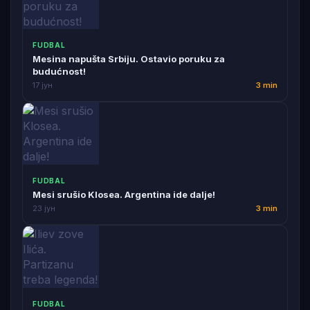
FUDBAL
Mesina napušta Srbiju. Ostavio poruku za
budućnost!
17 јун
3 min
FUDBAL
Mesi srušio Klosea. Argentina ide dalje!
23 јун
3 min
FUDBAL