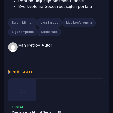
Ponuda uključuje plasman u finale
Sve kvote na Soccerbet sajtu i portalu
Bajern Minhen
Liga Evrope
Liga konferencija
Liga šampiona
SoccerBet
Ivan Petrov
Autor
PROČITAJTE I
FUDBAL
Zvezda juri titulu! Derbi od 18h