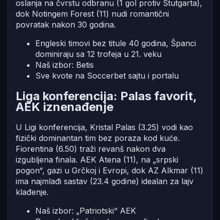
oslanja na čvrstu odbranu (1 gol protiv Štutgarta),
dok Notingem Forest (11) nudi romantični
povratak nakon 30 godina.
Engleski timovi bez titule 40 godina, Španci
dominiraju sa 12 trofeja u 21. veku
Naš izbor: Betis
Sve kvote na Soccerbet sajtu i portalu
Liga konferencija: Palas favorit,
AEK iznenađenje
U Ligi konferencija, Kristal Palas (3.25) vodi kao
fizički dominantan tim bez poraza kod kuće.
Fiorentina (6.50) traži revanš nakon dva
izgubljena finala. AEK Atena (11), na „srpski
pogon“, gazi u Grčkoj i Evropi, dok AZ Alkmar (11)
ima najmlađi sastav (23.4 godine) idealan za lajv
klađenje.
Naš izbor: „Patriotski“ AEK