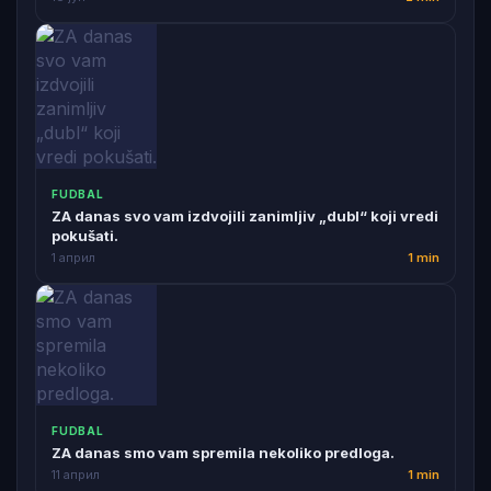
FUDBAL
ZA danas svo vam izdvojili zanimljiv „dubl“ koji vredi
pokušati.
1 април
1 min
FUDBAL
ZA danas smo vam spremila nekoliko predloga.
11 април
1 min