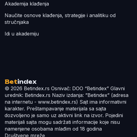
Akademija klađenja
Naučite osnove klađenja, strategije i analitiku od
stručnjaka
Idi u akademiju
Bet
index
© 2026 Betindex.rs
Osnivač:
DOO “Betindex”
Glavni
urednik:
Betindex.rs
Naziv izdanja:
”Betindex” (adresa
na internetu - www.betindex.rs) Sajt ima informativni
karakter. Preštampavanje materijala sa sajta
dozvoljeno je samo uz aktivni link na izvor. Pojedini
materijali sajta mogu sadržati informacije koje nisu
namenjene osobama mlađim od 18 godina
Društvene mreže