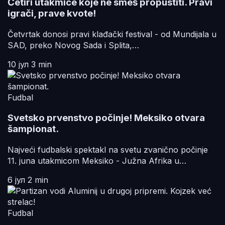
Četiri utakmice koje ne smeš propustiti. Pravi
igrači, prave kvote!
Četvrtak donosi pravi klađački festival - od Mundijala u
SAD, preko Novog Sada i Splita,…
10 јул
3 min
Fudbal
Svetsko prvenstvo počinje! Meksiko otvara
šampionat.
Najveći fudbalski spektakl na svetu zvanično počinje
11. juna utakmicom Meksiko - Južna Afrika u…
6 јул
2 min
Fudbal