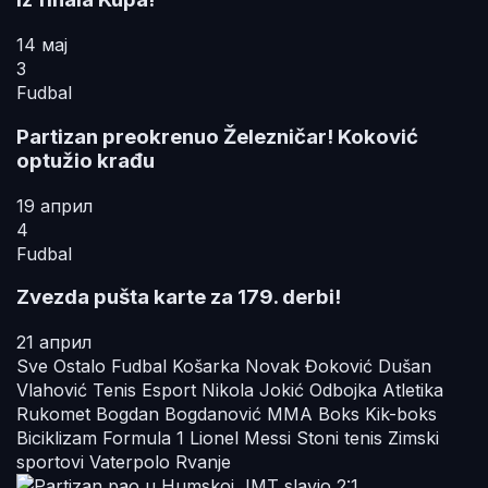
14 мај
3
Fudbal
Partizan preokrenuo Železničar! Koković
optužio krađu
19 април
4
Fudbal
Zvezda pušta karte za 179. derbi!
21 април
Sve
Ostalo
Fudbal
Košarka
Novak Đoković
Dušan
Vlahović
Tenis
Esport
Nikola Jokić
Odbojka
Atletika
Rukomet
Bogdan Bogdanović
MMA
Boks
Kik-boks
Biciklizam
Formula 1
Lionel Messi
Stoni tenis
Zimski
sportovi
Vaterpolo
Rvanje