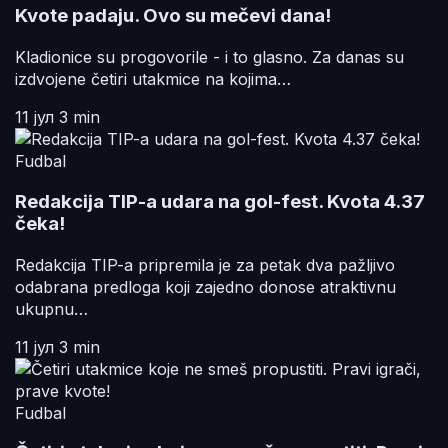
Kvote padaju. Ovo su mečevi dana!
Kladionice su progovorile - i to glasno. Za danas su
izdvojene četiri utakmice na kojima…
11 јул
3 min
Fudbal
Redakcija TIP-a udara na gol-fest. Kvota 4.37
čeka!
Redakcija TIP-a pripremila je za petak dva pažljivo
odabrana predloga koji zajedno donose atraktivnu
ukupnu…
11 јул
3 min
Fudbal