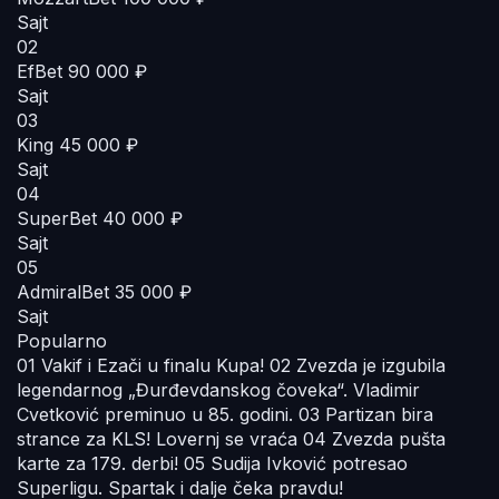
Sajt
02
EfBet
90 000 ₽
Sajt
03
King
45 000 ₽
Sajt
04
SuperBet
40 000 ₽
Sajt
05
AdmiralBet
35 000 ₽
Sajt
Popularno
01
Vakif i Ezači u finalu Kupa!
02
Zvezda je izgubila
legendarnog „Đurđevdanskog čoveka“. Vladimir
Cvetković preminuo u 85. godini.
03
Partizan bira
strance za KLS! Lovernj se vraća
04
Zvezda pušta
karte za 179. derbi!
05
Sudija Ivković potresao
Superligu. Spartak i dalje čeka pravdu!