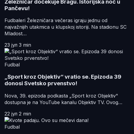
Železničar dočekuje Bragu. Istorijska noć u
Pančevu!
Fudbaleri Železničara večeras igraju jednu od
najvažnijih utakmica u klupskoj istoriji. Na stadionu SC
Mladost…
23 јул
3 min
Fudbal
„Sport kroz Objektiv“ vratio se. Epizoda 39
donosi Svetsko prvenstvo!
Nova, 39. epizoda podkasta „Sport kroz Objektiv"
dostupna je na YouTube kanalu Objektiv TV. Ovog…
22 јул
2 min
Fudbal