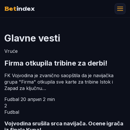
Bet
index
Glavne vesti
Vruće
Firma otkupila tribine za derbi!
FK Vojvodina je zvanično saopštila da je navijačka
grupa "Firma" otkupila sve karte za tribine Istok i
Zapad za ključnu…
Fudbal
20 април
2 min
2
Fudbal
Vojvodina srušila srca navijača. Ocene igrača
iz finala Kupa!