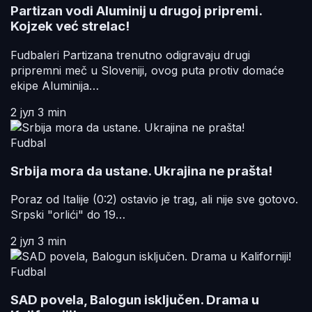
Partizan vodi Aluminij u drugoj pripremi.
Kojzek već strelac!
Fudbaleri Partizana trenutno odigravaju drugi
pripremni meč u Sloveniji, ovog puta protiv domaće
ekipe Aluminija…
2 јул
3 min
Fudbal
Srbija mora da ustane. Ukrajina ne prašta!
Poraz od Italije (0:2) ostavio je trag, ali nije sve gotovo.
Srpski "orlići" do 19…
2 јул
3 min
Fudbal
SAD povela, Balogun isključen. Drama u