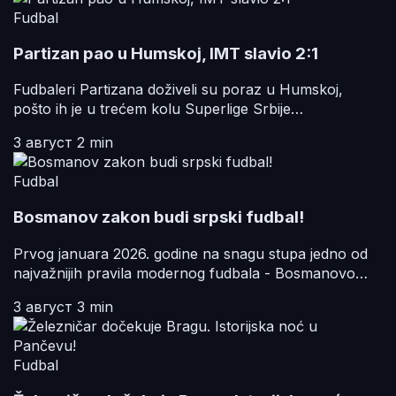
Fudbal
Partizan pao u Humskoj, IMT slavio 2:1
Fudbaleri Partizana doživeli su poraz u Humskoj,
pošto ih je u trećem kolu Superlige Srbije…
3 август
2 min
Fudbal
Bosmanov zakon budi srpski fudbal!
Prvog januara 2026. godine na snagu stupa jedno od
najvažnijih pravila modernog fudbala - Bosmanovo…
3 август
3 min
Fudbal