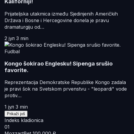
Kaliforniji!
Prijateljska utakmica između Sjedinjenih Američkih
Država i Bosne i Hercegovine donela je pravu
dramaturgiju od…
2 јул
3 min
Fudbal
Kongo šokirao Englesku! Sipenga srušio
favorite.
Reprezentacija Demokratske Republike Kongo zadala
je pravi šok na Svetskom prvenstvu - "leopardi" vode
protiv…
1 јул
3 min
Prikaži još
Indeks kladionica
01
MozzartBet
100 000 ₽