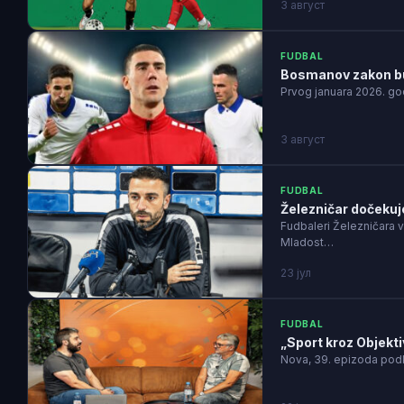
3 август
FUDBAL
Bosmanov zakon bud
Prvog januara 2026. go
3 август
FUDBAL
Železničar dočekuje
Fudbaleri Železničara v
Mladost…
23 јул
FUDBAL
„Sport kroz Objekti
Nova, 39. epizoda podk