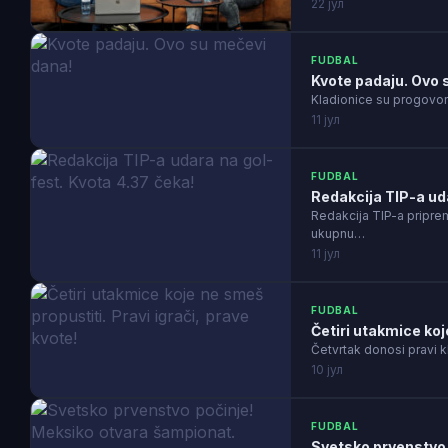
22 јул
FUDBAL
Kvote padaju. Ovo 
Kladionice su progovori
11 јул
FUDBAL
Redakcija TIP-a uda
Redakcija TIP-a pripre
ukupnu…
11 јул
FUDBAL
Četiri utakmice koj
Četvrtak donosi pravi k
10 јул
FUDBAL
Svetsko prvenstvo 