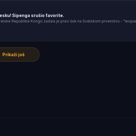
esku! Sipenga srušio favorite.
tske Republike Kongo zadala je pravi šok na Svetskom prvenstvu - "leopar
Prikaži još