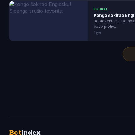
FUDBAL
Kongo šokirao Engl
Reprezentacija Demokra
vode protiv…
1 јул
Bet
index