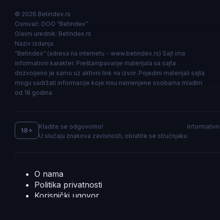
© 2026 Betindex.rs
Osnivač:
DOO “Betindex”
Glavni urednik:
Betindex.rs
Naziv izdanja:
”Betindex” (adresa na internetu - www.betindex.rs) Sajt ima
informativni karakter. Preštampavanje materijala sa sajta
dozvoljeno je samo uz aktivni link na izvor. Pojedini materijali sajta
mogu sadržati informacije koje nisu namenjene osobama mlađim
od 18 godina
Kladite se odgovorno!
Informativn
18+
U slučaju znakova zavisnosti, obratite se stručnjaku
O nama
Politika privatnosti
Korisnički ugovor
Pravila slanja obaveštenja
Oglašivačka delatnost