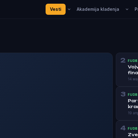
Vesti
Akademija klađenja
P
2
FUDB
Voj
fina
14 ма
3
FUDB
Par
kra
19 ап
4
FUDB
Zve