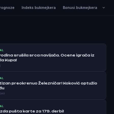
rognoze
Indeks bukmejkera
Bonusi bukmejkera
AL
vodina srušila srca navijača. Ocene igrača iz
la Kupa!
ј
AL
tizan preokrenuo Železničar! Koković optužio
đu
рил
AL
zda pušta karte za 179. derbi!