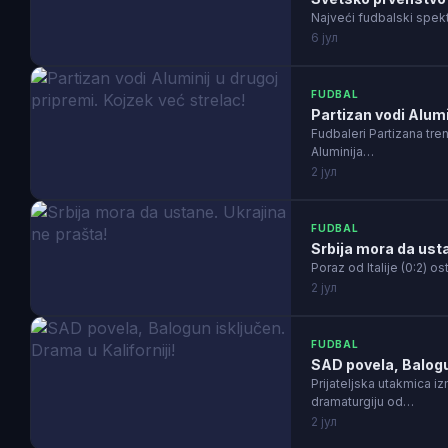
Najveći fudbalski spek
6 јул
FUDBAL
Partizan vodi Alumi
Fudbaleri Partizana tre
Aluminija…
2 јул
FUDBAL
Srbija mora da usta
Poraz od Italije (0:2) os
2 јул
FUDBAL
SAD povela, Balogun
Prijateljska utakmica 
dramaturgiju od…
2 јул