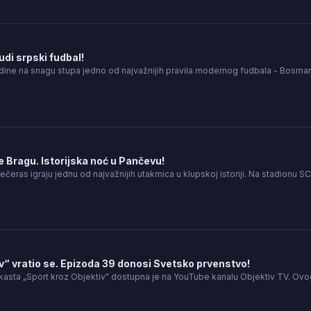
i srpski fudbal!
dine na snagu stupa jedno od najvažnijih pravila modernog fudbala - Bosm
 Bragu. Istorijska noć u Pančevu!
ečeras igraju jednu od najvažnijih utakmica u klupskoj istoriji. Na stadionu SC
v“ vratio se. Epizoda 39 donosi Svetsko prvenstvo!
asta „Sport kroz Objektiv" dostupna je na YouTube kanalu Objektiv TV. Ov