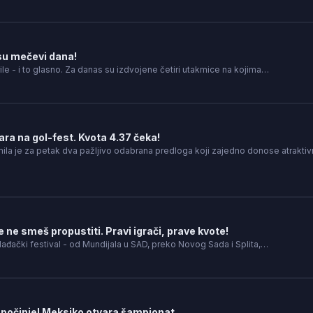
su mečevi dana!
le - i to glasno. Za danas su izdvojene četiri utakmice na kojima…
ra na gol-fest. Kvota 4.37 čeka!
mila je za petak dva pažljivo odabrana predloga koji zajedno donose atrakti
e ne smeš propustiti. Pravi igrači, prave kvote!
lađački festival - od Mundijala u SAD, preko Novog Sada i Splita,…
počinje! Meksiko otvara šampionat.