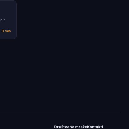
di"
3 min
Društvene mreže
Kontakti