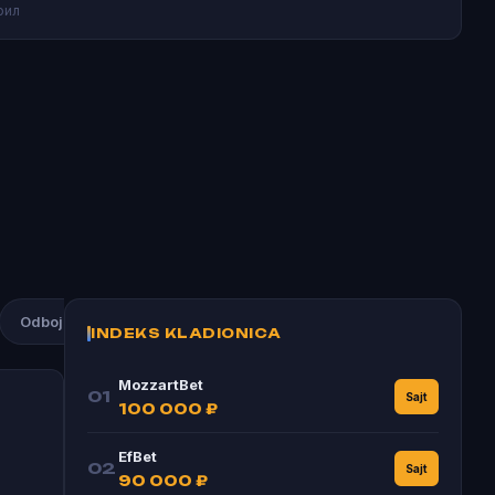
рил
Odbojka
Atletika
Rukomet
Bogdan Bogdanović
INDEKS KLADIONICA
MozzartBet
01
Sajt
100 000 ₽
EfBet
02
Sajt
90 000 ₽