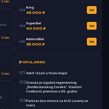
2 min
King
03
Sajt
45 000 ₽
SuperBet
anovo…
04
Sajt
40 000 ₽
3 min
AdmiralBet
05
Sajt
35 000 ₽
POPULARNO
01
Vakif i Ezači u finalu Kupa!
3 min
02
Zvezda je izgubila legendarnog
„Đurđevdanskog čoveka“. Vladimir
Cvetković preminuo u 85. godini.
og…
03
Partizan bira strance za KLS! Lovernj se
vraća