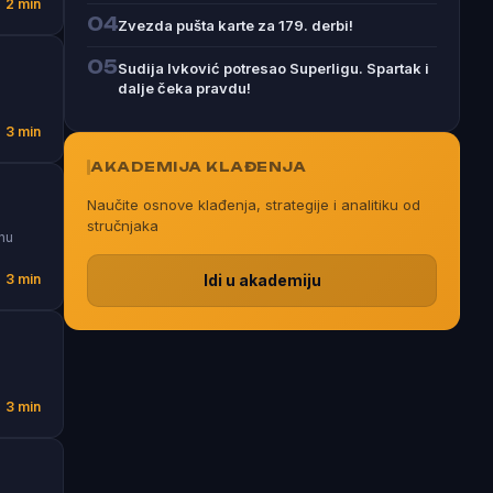
2 min
04
Zvezda pušta karte za 179. derbi!
05
Sudija Ivković potresao Superligu. Spartak i
dalje čeka pravdu!
3 min
AKADEMIJA KLAĐENJA
Naučite osnove klađenja, strategije i analitiku od
stručnjaka
vnu
3 min
Idi u akademiju
3 min