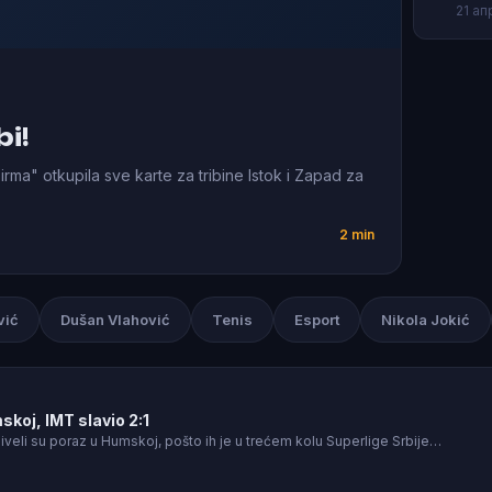
21 ап
bi!
rma" otkupila sve karte za tribine Istok i Zapad za
2 min
vić
Dušan Vlahović
Tenis
Esport
Nikola Jokić
koj, IMT slavio 2:1
iveli su poraz u Humskoj, pošto ih je u trećem kolu Superlige Srbije…