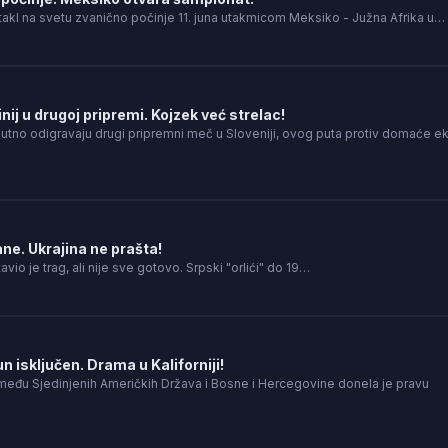
takl na svetu zvanično počinje 11. juna utakmicom Meksiko - Južna Afrika u…
nij u drugoj pripremi. Kojzek već strelac!
nutno odigravaju drugi pripremni meč u Sloveniji, ovog puta protiv domaće e
ne. Ukrajina ne prašta!
tavio je trag, ali nije sve gotovo. Srpski "orlići" do 19…
 isključen. Drama u Kaliforniji!
između Sjedinjenih Američkih Država i Bosne i Hercegovine donela je pravu