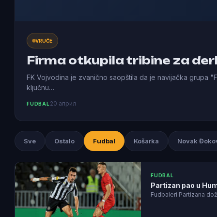
VRUĆE
Firma otkupila tribine za der
FK Vojvodina je zvanično saopštila da je navijačka grupa "Fi
ključnu…
20 април
FUDBAL
Sve
Ostalo
Fudbal
Košarka
Novak Đoko
FUDBAL
Partizan pao u Hums
Fudbaleri Partizana dož