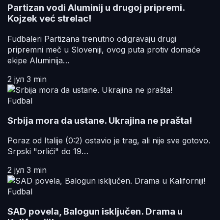
Partizan vodi Aluminij u drugoj pripremi.
Kojzek već strelac!
Fudbaleri Partizana trenutno odigravaju drugi
pripremni meč u Sloveniji, ovog puta protiv domaće
ekipe Aluminija…
2 јул
3 min
Fudbal
Srbija mora da ustane. Ukrajina ne prašta!
Poraz od Italije (0:2) ostavio je trag, ali nije sve gotovo.
Srpski "orlići" do 19…
2 јул
3 min
Fudbal
SAD povela, Balogun isključen. Drama u