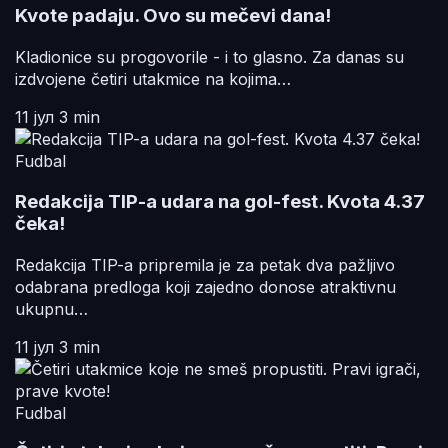
Kvote padaju. Ovo su mečevi dana!
Kladionice su progovorile - i to glasno. Za danas su
izdvojene četiri utakmice na kojima…
11 јул
3 min
Fudbal
Redakcija TIP-a udara na gol-fest. Kvota 4.37
čeka!
Redakcija TIP-a pripremila je za petak dva pažljivo
odabrana predloga koji zajedno donose atraktivnu
ukupnu…
11 јул
3 min
Fudbal