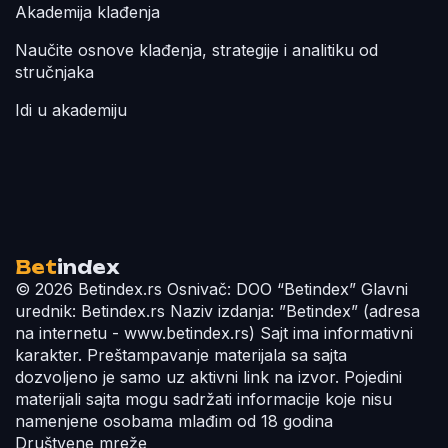
Akademija klađenja
Naučite osnove klađenja, strategije i analitiku od
stručnjaka
Idi u akademiju
Bet
index
© 2026 Betindex.rs
Osnivač:
DOO “Betindex”
Glavni
urednik:
Betindex.rs
Naziv izdanja:
”Betindex” (adresa
na internetu - www.betindex.rs) Sajt ima informativni
karakter. Preštampavanje materijala sa sajta
dozvoljeno je samo uz aktivni link na izvor. Pojedini
materijali sajta mogu sadržati informacije koje nisu
namenjene osobama mlađim od 18 godina
Društvene mreže