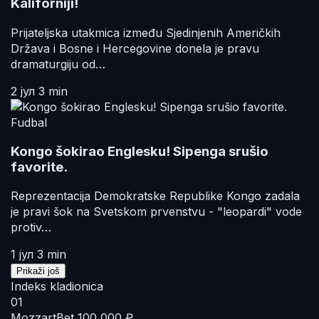
Kaliforniji!
Prijateljska utakmica između Sjedinjenih Američkih
Država i Bosne i Hercegovine donela je pravu
dramaturgiju od…
2 јул
3 min
Fudbal
Kongo šokirao Englesku! Sipenga srušio
favorite.
Reprezentacija Demokratske Republike Kongo zadala
je pravi šok na Svetskom prvenstvu - "leopardi" vode
protiv…
1 јул
3 min
Prikaži još
Indeks kladionica
01
MozzartBet
100 000 ₽