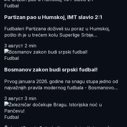
Fudbal
Partizan pao u Humskoj, IMT slavio 2:1
Fudbaleri Partizana doživeli su poraz u Humskoj,
pošto ih je u trećem kolu Superlige Srbije…
3 август
2 min
Fudbal
Bosmanov zakon budi srpski fudbal!
Prvog januara 2026. godine na snagu stupa jedno od
najvažnijih pravila modernog fudbala - Bosmanovo…
3 август
3 min
Fudbal