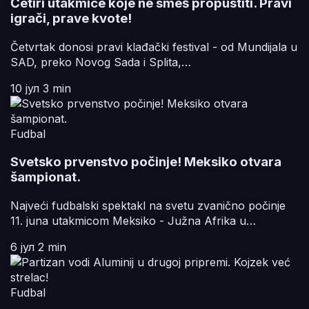
Četiri utakmice koje ne smeš propustiti. Pravi
igrači, prave kvote!
Četvrtak donosi pravi klađački festival - od Mundijala u
SAD, preko Novog Sada i Splita,…
10 јул
3 min
Fudbal
Svetsko prvenstvo počinje! Meksiko otvara
šampionat.
Najveći fudbalski spektakl na svetu zvanično počinje
11. juna utakmicom Meksiko - Južna Afrika u…
6 јул
2 min
Fudbal