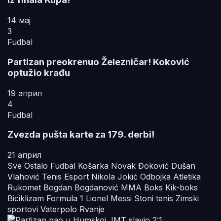
14 мај
3
Fudbal
Partizan preokrenuo Železničar! Koković
optužio krađu
19 април
4
Fudbal
Zvezda pušta karte za 179. derbi!
21 април
Sve
Ostalo
Fudbal
Košarka
Novak Đoković
Dušan
Vlahović
Tenis
Esport
Nikola Jokić
Odbojka
Atletika
Rukomet
Bogdan Bogdanović
MMA
Boks
Kik-boks
Biciklizam
Formula 1
Lionel Messi
Stoni tenis
Zimski
sportovi
Vaterpolo
Rvanje