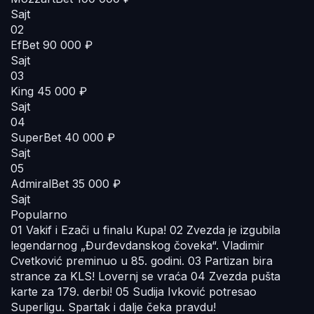
Sajt
02
EfBet
90 000 ₽
Sajt
03
King
45 000 ₽
Sajt
04
SuperBet
40 000 ₽
Sajt
05
AdmiralBet
35 000 ₽
Sajt
Popularno
01
Vakif i Ezači u finalu Kupa!
02
Zvezda je izgubila
legendarnog „Đurđevdanskog čoveka“. Vladimir
Cvetković preminuo u 85. godini.
03
Partizan bira
strance za KLS! Lovernj se vraća
04
Zvezda pušta
karte za 179. derbi!
05
Sudija Ivković potresao
Superligu. Spartak i dalje čeka pravdu!