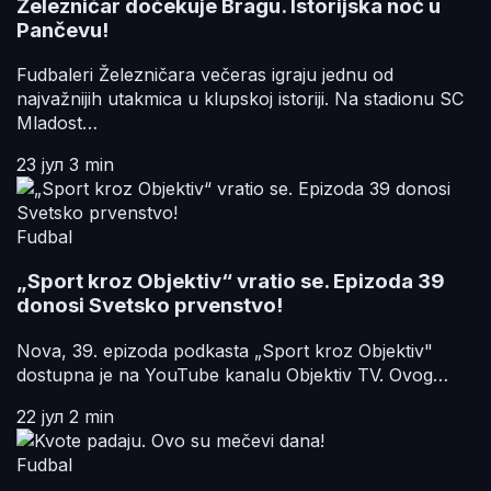
Železničar dočekuje Bragu. Istorijska noć u
Pančevu!
Fudbaleri Železničara večeras igraju jednu od
najvažnijih utakmica u klupskoj istoriji. Na stadionu SC
Mladost…
23 јул
3 min
Fudbal
„Sport kroz Objektiv“ vratio se. Epizoda 39
donosi Svetsko prvenstvo!
Nova, 39. epizoda podkasta „Sport kroz Objektiv"
dostupna je na YouTube kanalu Objektiv TV. Ovog…
22 јул
2 min
Fudbal