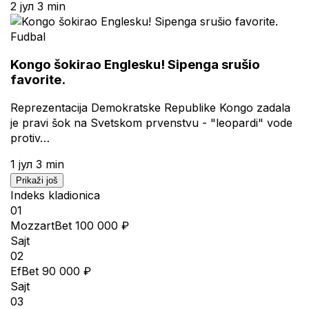
2 јул
3 min
Fudbal
Kongo šokirao Englesku! Sipenga srušio
favorite.
Reprezentacija Demokratske Republike Kongo zadala
je pravi šok na Svetskom prvenstvu - "leopardi" vode
protiv…
1 јул
3 min
Prikaži još
Indeks kladionica
01
MozzartBet
100 000 ₽
Sajt
02
EfBet
90 000 ₽
Sajt
03