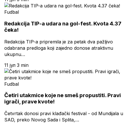
Fudbal
Redakcija TIP-a udara na gol-fest. Kvota 4.37
čeka!
Redakcija TIP-a pripremila je za petak dva pažljivo
odabrana predloga koji zajedno donose atraktivnu
ukupnu…
11 јул
3 min
Fudbal
Četiri utakmice koje ne smeš propustiti. Pravi
igrači, prave kvote!
Četvrtak donosi pravi klađački festival - od Mundijala u
SAD, preko Novog Sada i Splita,…