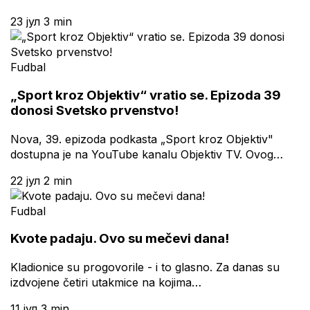
23 јул
3 min
Fudbal
„Sport kroz Objektiv“ vratio se. Epizoda 39
donosi Svetsko prvenstvo!
Nova, 39. epizoda podkasta „Sport kroz Objektiv"
dostupna je na YouTube kanalu Objektiv TV. Ovog…
22 јул
2 min
Fudbal
Kvote padaju. Ovo su mečevi dana!
Kladionice su progovorile - i to glasno. Za danas su
izdvojene četiri utakmice na kojima…
11 јул
3 min