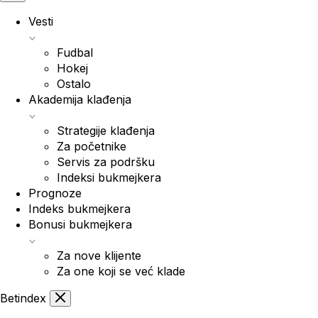
Vesti
Fudbal
Hokej
Ostalo
Akademija klađenja
Strategije klađenja
Za početnike
Servis za podršku
Indeksi bukmejkera
Prognoze
Indeks bukmejkera
Bonusi bukmejkera
Za nove klijente
Za one koji se već klade
Bet
index