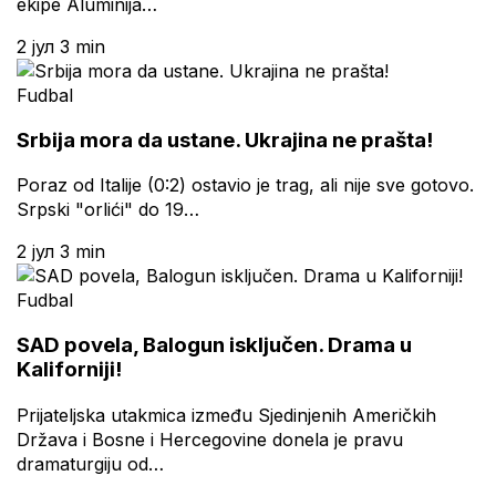
ekipe Aluminija…
2 јул
3 min
Fudbal
Srbija mora da ustane. Ukrajina ne prašta!
Poraz od Italije (0:2) ostavio je trag, ali nije sve gotovo.
Srpski "orlići" do 19…
2 јул
3 min
Fudbal
SAD povela, Balogun isključen. Drama u
Kaliforniji!
Prijateljska utakmica između Sjedinjenih Američkih
Država i Bosne i Hercegovine donela je pravu
dramaturgiju od…