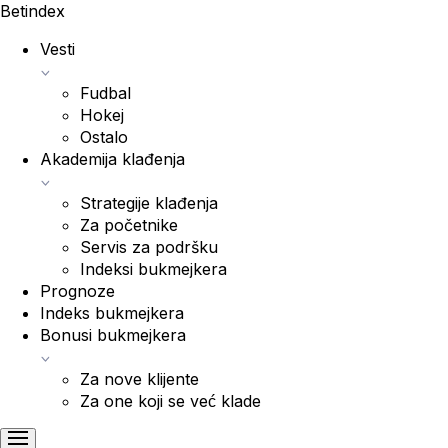
Bet
index
Vesti
Fudbal
Hokej
Ostalo
Akademija klađenja
Strategije klađenja
Za početnike
Servis za podršku
Indeksi bukmejkera
Prognoze
Indeks bukmejkera
Bonusi bukmejkera
Za nove klijente
Za one koji se već klade