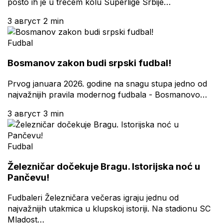
pošto ih je u trećem kolu Superlige Srbije…
3 август
2 min
Fudbal
Bosmanov zakon budi srpski fudbal!
Prvog januara 2026. godine na snagu stupa jedno od
najvažnijih pravila modernog fudbala - Bosmanovo…
3 август
3 min
Fudbal
Železničar dočekuje Bragu. Istorijska noć u
Pančevu!
Fudbaleri Železničara večeras igraju jednu od
najvažnijih utakmica u klupskoj istoriji. Na stadionu SC
Mladost…