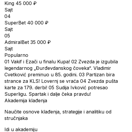
King
45 000 ₽
Sajt
04
SuperBet
40 000 ₽
Sajt
05
AdmiralBet
35 000 ₽
Sajt
Popularno
01
Vakif i Ezači u finalu Kupa!
02
Zvezda je izgubila
legendarnog „Đurđevdanskog čoveka“. Vladimir
Cvetković preminuo u 85. godini.
03
Partizan bira
strance za KLS! Lovernj se vraća
04
Zvezda pušta
karte za 179. derbi!
05
Sudija Ivković potresao
Superligu. Spartak i dalje čeka pravdu!
Akademija klađenja
Naučite osnove klađenja, strategije i analitiku od
stručnjaka
Idi u akademiju