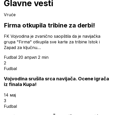
Glavne vesti
Vruće
Firma otkupila tribine za derbi!
FK Vojvodina je zvanično saopštila da je navijačka
grupa "Firma" otkupila sve karte za tribine Istok i
Zapad za ključnu…
Fudbal
20 април
2 min
2
Fudbal
Vojvodina srušila srca navijača. Ocene igrača
iz finala Kupa!
14 мај
3
Fudbal