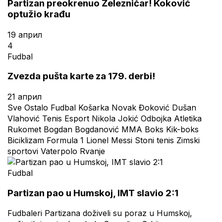
Partizan preokrenuo Železničar! Koković
optužio krađu
19 април
4
Fudbal
Zvezda pušta karte za 179. derbi!
21 април
Sve
Ostalo
Fudbal
Košarka
Novak Đoković
Dušan
Vlahović
Tenis
Esport
Nikola Jokić
Odbojka
Atletika
Rukomet
Bogdan Bogdanović
MMA
Boks
Kik-boks
Biciklizam
Formula 1
Lionel Messi
Stoni tenis
Zimski
sportovi
Vaterpolo
Rvanje
Fudbal
Partizan pao u Humskoj, IMT slavio 2:1
Fudbaleri Partizana doživeli su poraz u Humskoj,