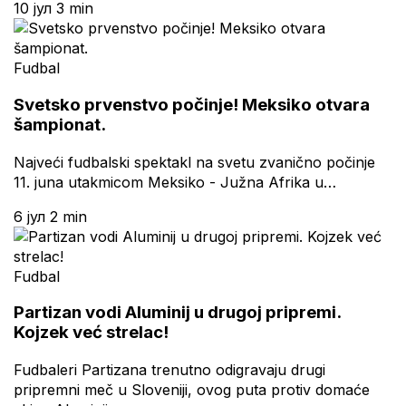
10 јул
3 min
Fudbal
Svetsko prvenstvo počinje! Meksiko otvara
šampionat.
Najveći fudbalski spektakl na svetu zvanično počinje
11. juna utakmicom Meksiko - Južna Afrika u…
6 јул
2 min
Fudbal
Partizan vodi Aluminij u drugoj pripremi.
Kojzek već strelac!
Fudbaleri Partizana trenutno odigravaju drugi
pripremni meč u Sloveniji, ovog puta protiv domaće