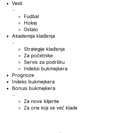
Vesti
Fudbal
Hokej
Ostalo
Akademija klađenja
Strategije klađenja
Za početnike
Servis za podršku
Indeksi bukmejkera
Prognoze
Indeks bukmejkera
Bonusi bukmejkera
Za nove klijente
Za one koji se već klade