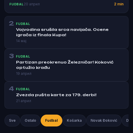
20 април
2 min
FUDBAL
2
FUDBAL
Vojvodina srušila srca navijača. Ocene
igrača iz finala Kupa!
14 мај
3
FUDBAL
Partizan preokrenuo Železničar! Koković
optužio krađu
19 април
4
FUDBAL
Zvezda pušta karte za 179. derbi!
21 април
Sve
Ostalo
Fudbal
Košarka
Novak Đoković
Duš