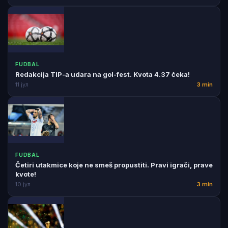
FUDBAL
Redakcija TIP-a udara na gol-fest. Kvota 4.37 čeka!
11 јул
3 min
FUDBAL
Četiri utakmice koje ne smeš propustiti. Pravi igrači, prave
kvote!
10 јул
3 min