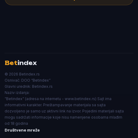
Bet
index
© 2026 Betindex.rs
Osnivač:
DOO “Betindex”
Glavni urednik:
Betindex.rs
Naziv izdanja:
”Betindex” (adresa na internetu - www.betindex.rs) Sajt ima
informativni karakter. Preštampavanje materijala sa sajta
dozvoljeno je samo uz aktivni link na izvor. Pojedini materijali sajta
mogu sadržati informacije koje nisu namenjene osobama mlađim
od 18 godina
Društvene mreže