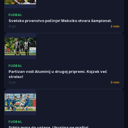
FUDBAL
Svetsko prvenstvo počinje! Meksiko otvara šampionat.
6 јул
2 min
FUDBAL
Partizan vodi Aluminij u drugoj pripremi. Kojzek već
strelac!
2 јул
3 min
FUDBAL
Srbija mora da ustane. Ukrajina ne prašta!