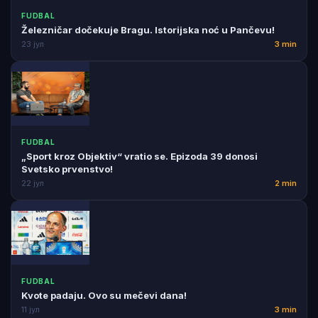
FUDBAL
Železničar dočekuje Bragu. Istorijska noć u Pančevu!
23 јул
3 min
FUDBAL
„Sport kroz Objektiv“ vratio se. Epizoda 39 donosi
Svetsko prvenstvo!
22 јул
2 min
FUDBAL
Kvote padaju. Ovo su mečevi dana!
11 јул
3 min