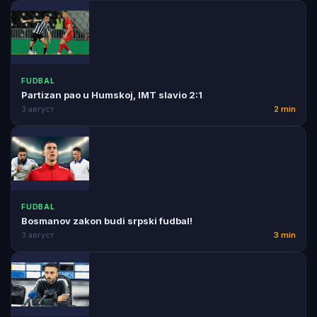
FUDBAL
Partizan pao u Humskoj, IMT slavio 2:1
3 август
2 min
FUDBAL
Bosmanov zakon budi srpski fudbal!
3 август
3 min