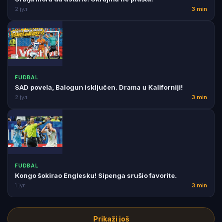
2 јул
3 min
FUDBAL
SAD povela, Balogun isključen. Drama u Kaliforniji!
2 јул
3 min
FUDBAL
Kongo šokirao Englesku! Sipenga srušio favorite.
1 јул
3 min
Prikaži još