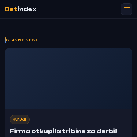
Bet
index
GLAVNE VESTI
VRUĆE
Firma otkupila tribine za derbi!