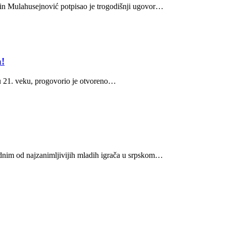
in Mulahusejnović potpisao je trogodišnji ugovor…
a!
 u 21. veku, progovorio je otvoreno…
dnim od najzanimljivijih mladih igrača u srpskom…