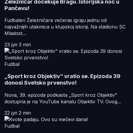
Železničar dočekuje Bragu. Istorijska noć u
Pančevu!
Fudbaleri Železničara večeras igraju jednu od
najvažnijih utakmica u klupskoj istoriji. Na stadionu SC
Mladost…
23 јул
3 min
Fudbal
„Sport kroz Objektiv“ vratio se. Epizoda 39
donosi Svetsko prvenstvo!
Nova, 39. epizoda podkasta „Sport kroz Objektiv"
dostupna je na YouTube kanalu Objektiv TV. Ovog…
22 јул
2 min
Fudbal