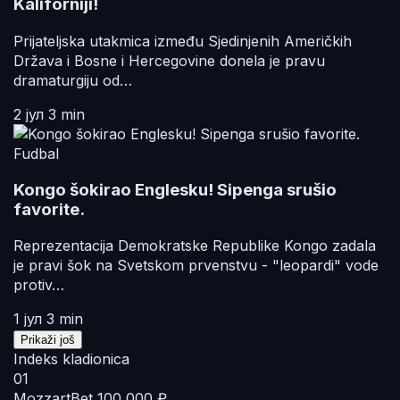
Kaliforniji!
Prijateljska utakmica između Sjedinjenih Američkih
Država i Bosne i Hercegovine donela je pravu
dramaturgiju od…
2 јул
3 min
Fudbal
Kongo šokirao Englesku! Sipenga srušio
favorite.
Reprezentacija Demokratske Republike Kongo zadala
je pravi šok na Svetskom prvenstvu - "leopardi" vode
protiv…
1 јул
3 min
Prikaži još
Indeks kladionica
01
MozzartBet
100 000 ₽