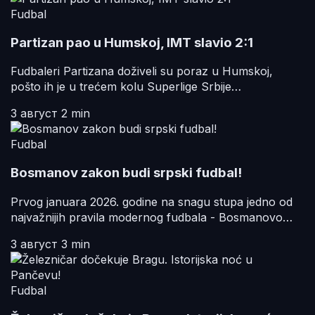
Fudbal
Partizan pao u Humskoj, IMT slavio 2:1
Fudbaleri Partizana doživeli su poraz u Humskoj,
pošto ih je u trećem kolu Superlige Srbije…
3 август
2 min
Fudbal
Bosmanov zakon budi srpski fudbal!
Prvog januara 2026. godine na snagu stupa jedno od
najvažnijih pravila modernog fudbala - Bosmanovo…
3 август
3 min
Fudbal