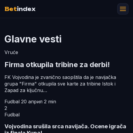
Bet
index
Glavne vesti
Vruće
Firma otkupila tribine za derbi!
FK Vojvodina je zvanično saopštila da je navijačka
grupa "Firma" otkupila sve karte za tribine Istok i
Zapad za ključnu…
Fudbal
20 април
2 min
2
Fudbal
Vojvodina srušila srca navijača. Ocene igrača
iz finala Kupa!