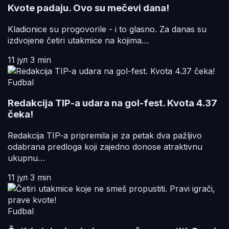
Kvote padaju. Ovo su mečevi dana!
Kladionice su progovorile - i to glasno. Za danas su
izdvojene četiri utakmice na kojima…
11 јул
3 min
Fudbal
Redakcija TIP-a udara na gol-fest. Kvota 4.37
čeka!
Redakcija TIP-a pripremila je za petak dva pažljivo
odabrana predloga koji zajedno donose atraktivnu
ukupnu…
11 јул
3 min
Fudbal