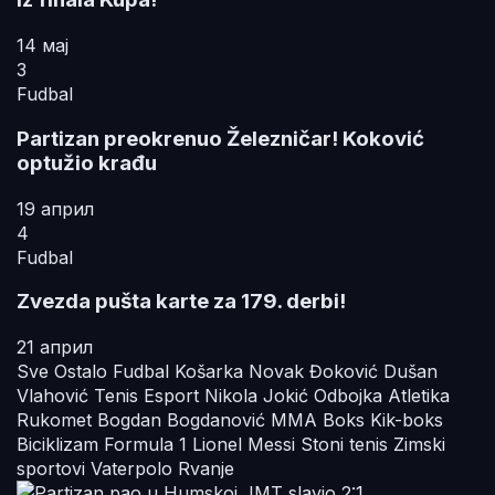
14 мај
3
Fudbal
Partizan preokrenuo Železničar! Koković
optužio krađu
19 април
4
Fudbal
Zvezda pušta karte za 179. derbi!
21 април
Sve
Ostalo
Fudbal
Košarka
Novak Đoković
Dušan
Vlahović
Tenis
Esport
Nikola Jokić
Odbojka
Atletika
Rukomet
Bogdan Bogdanović
MMA
Boks
Kik-boks
Biciklizam
Formula 1
Lionel Messi
Stoni tenis
Zimski
sportovi
Vaterpolo
Rvanje