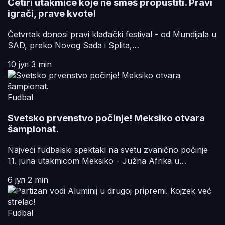
Četiri utakmice koje ne smeš propustiti. Pravi
igrači, prave kvote!
Četvrtak donosi pravi klađački festival - od Mundijala u
SAD, preko Novog Sada i Splita,…
10 јул
3 min
Fudbal
Svetsko prvenstvo počinje! Meksiko otvara
šampionat.
Najveći fudbalski spektakl na svetu zvanično počinje
11. juna utakmicom Meksiko - Južna Afrika u…
6 јул
2 min
Fudbal