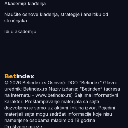
Akademija klađenja
Naučite osnove klađenja, strategije i analitiku od
stručnjaka
Idi u akademiju
Bet
index
© 2026 Betindex.rs
Osnivač:
DOO “Betindex”
Glavni
urednik:
Betindex.rs
Naziv izdanja:
”Betindex” (adresa
na internetu - www.betindex.rs) Sajt ima informativni
karakter. Preštampavanje materijala sa sajta
dozvoljeno je samo uz aktivni link na izvor. Pojedini
materijali sajta mogu sadržati informacije koje nisu
namenjene osobama mlađim od 18 godina
Društvene mreže