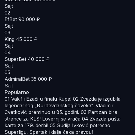
Sajt
02
EfBet
90 000 ₽
Sajt
03
King
45 000 ₽
Sajt
04
SuperBet
40 000 ₽
Sajt
05
AdmiralBet
35 000 ₽
Sajt
Popularno
01
Vakif i Ezači u finalu Kupa!
02
Zvezda je izgubila
legendarnog „Đurđevdanskog čoveka“. Vladimir
Cvetković preminuo u 85. godini.
03
Partizan bira
strance za KLS! Lovernj se vraća
04
Zvezda pušta
karte za 179. derbi!
05
Sudija Ivković potresao
Superligu. Spartak i dalje čeka pravdu!