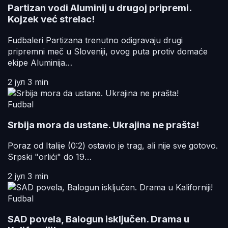
Partizan vodi Aluminij u drugoj pripremi.
Kojzek već strelac!
Fudbaleri Partizana trenutno odigravaju drugi
pripremni meč u Sloveniji, ovog puta protiv domaće
ekipe Aluminija…
2 јул
3 min
Fudbal
Srbija mora da ustane. Ukrajina ne prašta!
Poraz od Italije (0:2) ostavio je trag, ali nije sve gotovo.
Srpski "orlići" do 19…
2 јул
3 min
Fudbal
SAD povela, Balogun isključen. Drama u