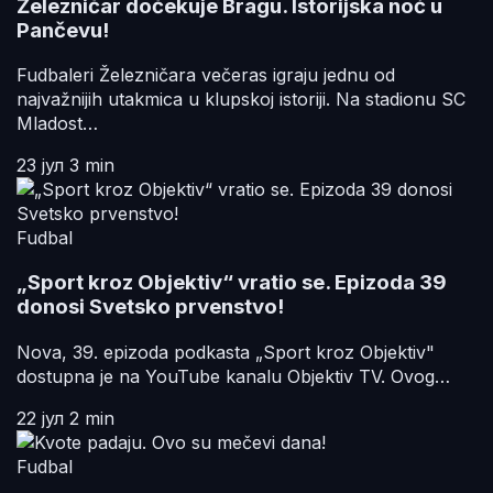
Železničar dočekuje Bragu. Istorijska noć u
Pančevu!
Fudbaleri Železničara večeras igraju jednu od
najvažnijih utakmica u klupskoj istoriji. Na stadionu SC
Mladost…
23 јул
3 min
Fudbal
„Sport kroz Objektiv“ vratio se. Epizoda 39
donosi Svetsko prvenstvo!
Nova, 39. epizoda podkasta „Sport kroz Objektiv"
dostupna je na YouTube kanalu Objektiv TV. Ovog…
22 јул
2 min
Fudbal