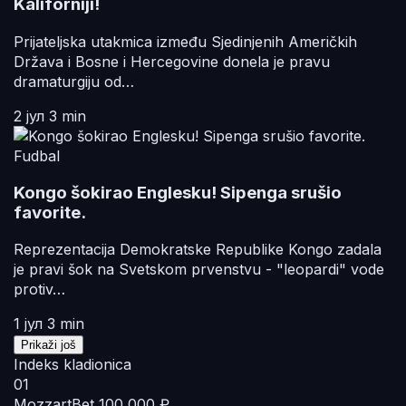
Kaliforniji!
Prijateljska utakmica između Sjedinjenih Američkih
Država i Bosne i Hercegovine donela je pravu
dramaturgiju od…
2 јул
3 min
Fudbal
Kongo šokirao Englesku! Sipenga srušio
favorite.
Reprezentacija Demokratske Republike Kongo zadala
je pravi šok na Svetskom prvenstvu - "leopardi" vode
protiv…
1 јул
3 min
Prikaži još
Indeks kladionica
01
MozzartBet
100 000 ₽