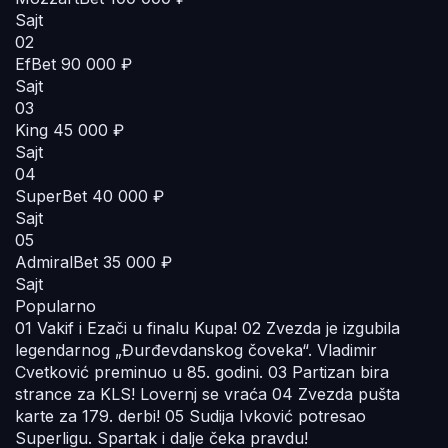
Sajt
02
EfBet
90 000 ₽
Sajt
03
King
45 000 ₽
Sajt
04
SuperBet
40 000 ₽
Sajt
05
AdmiralBet
35 000 ₽
Sajt
Popularno
01
Vakif i Ezači u finalu Kupa!
02
Zvezda je izgubila
legendarnog „Đurđevdanskog čoveka“. Vladimir
Cvetković preminuo u 85. godini.
03
Partizan bira
strance za KLS! Lovernj se vraća
04
Zvezda pušta
karte za 179. derbi!
05
Sudija Ivković potresao
Superligu. Spartak i dalje čeka pravdu!