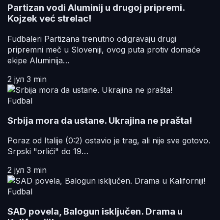
Partizan vodi Aluminij u drugoj pripremi.
Kojzek već strelac!
Fudbaleri Partizana trenutno odigravaju drugi
pripremni meč u Sloveniji, ovog puta protiv domaće
ekipe Aluminija…
2 јул
3 min
Fudbal
Srbija mora da ustane. Ukrajina ne prašta!
Poraz od Italije (0:2) ostavio je trag, ali nije sve gotovo.
Srpski "orlići" do 19…
2 јул
3 min
Fudbal
SAD povela, Balogun isključen. Drama u