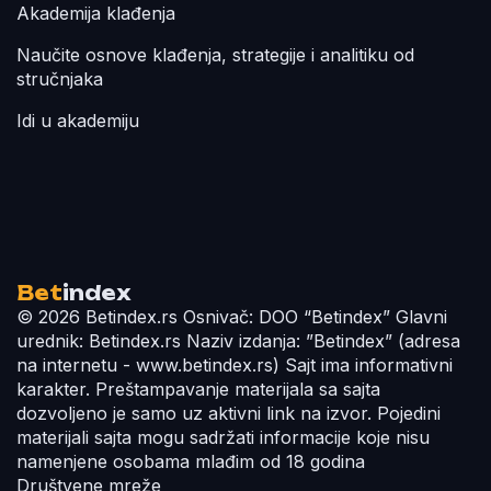
Akademija klađenja
Naučite osnove klađenja, strategije i analitiku od
stručnjaka
Idi u akademiju
Bet
index
© 2026 Betindex.rs
Osnivač:
DOO “Betindex”
Glavni
urednik:
Betindex.rs
Naziv izdanja:
”Betindex” (adresa
na internetu - www.betindex.rs) Sajt ima informativni
karakter. Preštampavanje materijala sa sajta
dozvoljeno je samo uz aktivni link na izvor. Pojedini
materijali sajta mogu sadržati informacije koje nisu
namenjene osobama mlađim od 18 godina
Društvene mreže