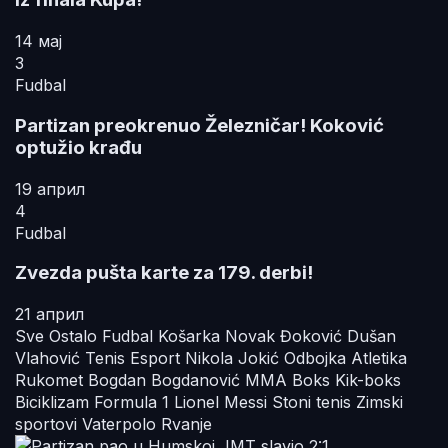
14 мај
3
Fudbal
Partizan preokrenuo Železničar! Koković
optužio krađu
19 април
4
Fudbal
Zvezda pušta karte za 179. derbi!
21 април
Sve
Ostalo
Fudbal
Košarka
Novak Đoković
Dušan
Vlahović
Tenis
Esport
Nikola Jokić
Odbojka
Atletika
Rukomet
Bogdan Bogdanović
MMA
Boks
Kik-boks
Biciklizam
Formula 1
Lionel Messi
Stoni tenis
Zimski
sportovi
Vaterpolo
Rvanje