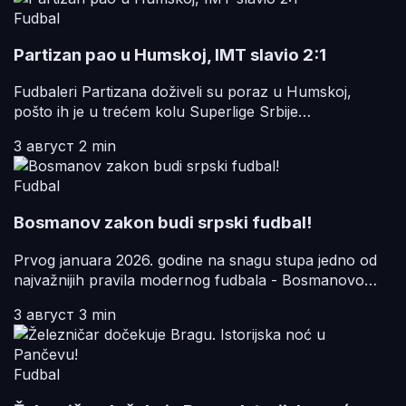
Fudbal
Partizan pao u Humskoj, IMT slavio 2:1
Fudbaleri Partizana doživeli su poraz u Humskoj,
pošto ih je u trećem kolu Superlige Srbije…
3 август
2 min
Fudbal
Bosmanov zakon budi srpski fudbal!
Prvog januara 2026. godine na snagu stupa jedno od
najvažnijih pravila modernog fudbala - Bosmanovo…
3 август
3 min
Fudbal