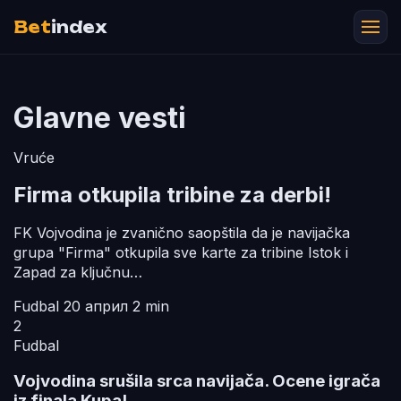
Bet
index
Glavne vesti
Vruće
Firma otkupila tribine za derbi!
FK Vojvodina je zvanično saopštila da je navijačka
grupa "Firma" otkupila sve karte za tribine Istok i
Zapad za ključnu…
Fudbal
20 април
2 min
2
Fudbal
Vojvodina srušila srca navijača. Ocene igrača
iz finala Kupa!