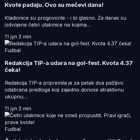
Kvote padaju. Ovo su mečevi dana!
Kladionice su progovorile - i to glasno. Za danas su
izdvojene četiri utakmice na kojima…
11 јул
3 min
Fudbal
Redakcija TIP-a udara na gol-fest. Kvota 4.37
čeka!
Redakcija TIP-a pripremila je za petak dva pažljivo
odabrana predloga koji zajedno donose atraktivnu
ukupnu…
11 јул
3 min
Fudbal