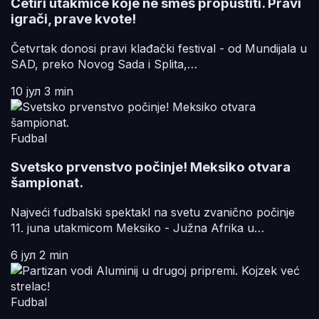
Četiri utakmice koje ne smeš propustiti. Pravi
igrači, prave kvote!
Četvrtak donosi pravi klađački festival - od Mundijala u
SAD, preko Novog Sada i Splita,…
10 јул
3 min
Fudbal
Svetsko prvenstvo počinje! Meksiko otvara
šampionat.
Najveći fudbalski spektakl na svetu zvanično počinje
11. juna utakmicom Meksiko - Južna Afrika u…
6 јул
2 min
Fudbal