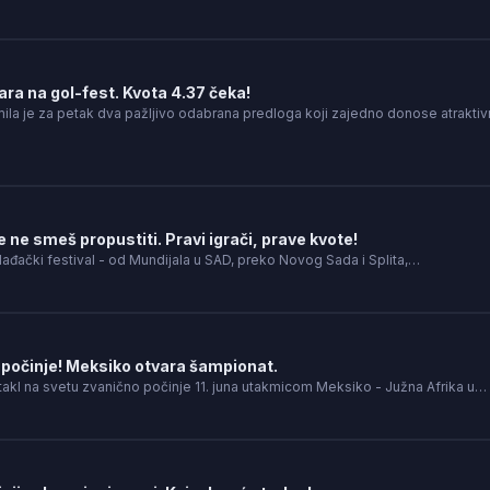
ra na gol-fest. Kvota 4.37 čeka!
mila je za petak dva pažljivo odabrana predloga koji zajedno donose atrakti
e ne smeš propustiti. Pravi igrači, prave kvote!
lađački festival - od Mundijala u SAD, preko Novog Sada i Splita,…
počinje! Meksiko otvara šampionat.
takl na svetu zvanično počinje 11. juna utakmicom Meksiko - Južna Afrika u…