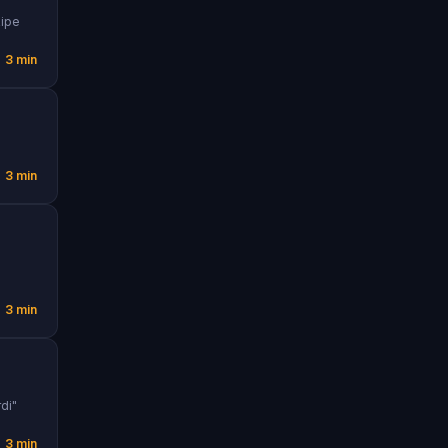
kipe
3 min
3 min
3 min
di"
3 min