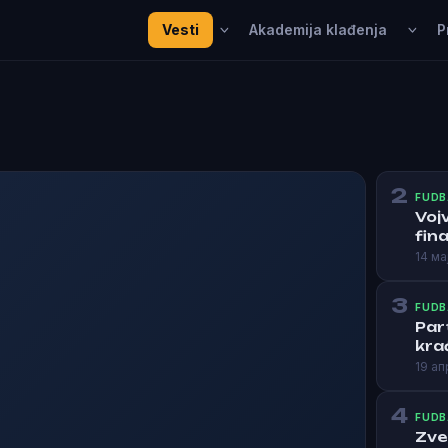
Vesti
Akademija klađenja
P
2
FUDB
Voj
fina
14 ма
3
FUDB
Par
kra
19 ап
4
FUDB
Zve