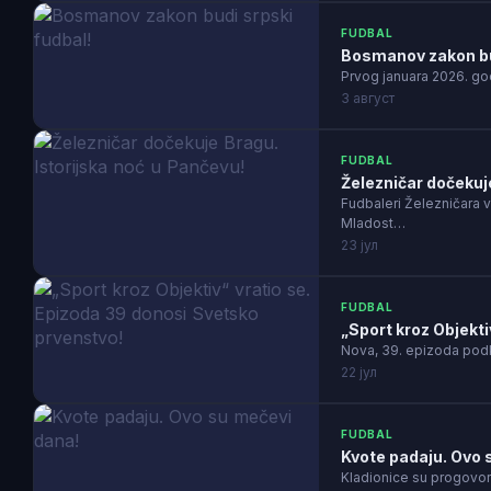
FUDBAL
Bosmanov zakon bud
Prvog januara 2026. go
3 август
FUDBAL
Železničar dočekuje
Fudbaleri Železničara v
Mladost…
23 јул
FUDBAL
„Sport kroz Objekti
Nova, 39. epizoda podk
22 јул
FUDBAL
Kvote padaju. Ovo 
Kladionice su progovori