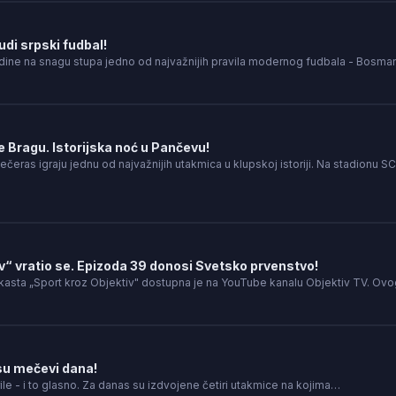
i srpski fudbal!
dine na snagu stupa jedno od najvažnijih pravila modernog fudbala - Bosm
 Bragu. Istorijska noć u Pančevu!
ečeras igraju jednu od najvažnijih utakmica u klupskoj istoriji. Na stadionu SC
v“ vratio se. Epizoda 39 donosi Svetsko prvenstvo!
asta „Sport kroz Objektiv" dostupna je na YouTube kanalu Objektiv TV. Ov
su mečevi dana!
le - i to glasno. Za danas su izdvojene četiri utakmice na kojima…