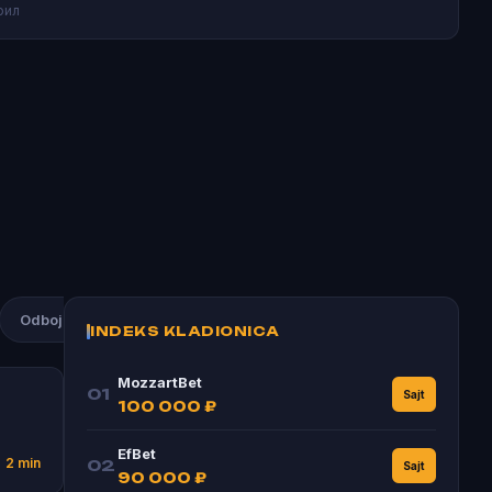
рил
Odbojka
Atletika
Rukomet
Bogdan Bogdanović
INDEKS KLADIONICA
MozzartBet
01
Sajt
100 000 ₽
EfBet
2 min
02
Sajt
90 000 ₽