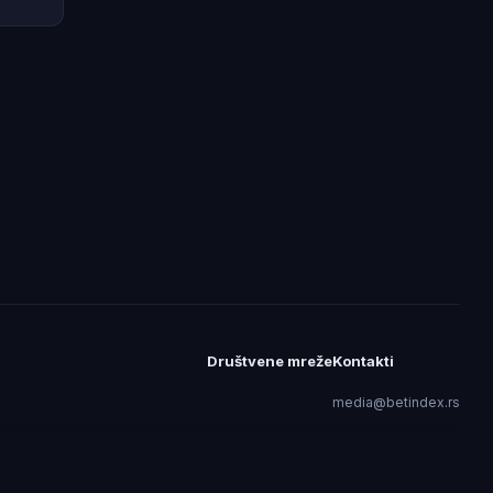
Društvene mreže
Kontakti
media@betindex.rs