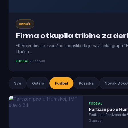
VRUĆE
Firma otkupila tribine za der
FK Vojvodina je zvanično saopštila da je navijačka grupa "Fi
ključnu…
20 април
FUDBAL
Sve
Ostalo
Fudbal
Košarka
Novak Đoko
FUDBAL
Partizan pao u Hums
Fudbaleri Partizana dož
3 август