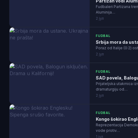
Partizan vodi Alumi
Fudbaleri Partizana tre
Aluminija…
2 јул
FUDBAL
Srbija mora da usta
Poraz od Italije (0:2) os
2 јул
FUDBAL
SAD povela, Balogun
Prijateljska utakmica 
dramaturgiju od…
2 јул
FUDBAL
Kongo šokirao Engl
Reprezentacija Demokra
vode protiv…
1 јул