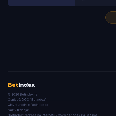
Bet
index
© 2026 Betindex.rs
Osnivač:
DOO “Betindex”
Glavni urednik:
Betindex.rs
Naziv izdanja:
”Betindex” (adresa na internetu - www.betindex.rs) Sajt ima