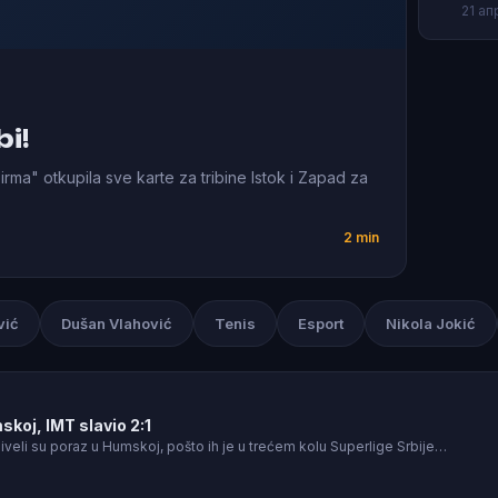
21 ап
bi!
rma" otkupila sve karte za tribine Istok i Zapad za
2 min
vić
Dušan Vlahović
Tenis
Esport
Nikola Jokić
koj, IMT slavio 2:1
iveli su poraz u Humskoj, pošto ih je u trećem kolu Superlige Srbije…