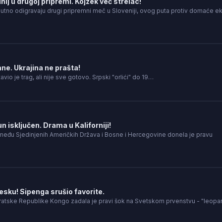
nij u drugoj pripremi. Kojzek već strelac!
nutno odigravaju drugi pripremni meč u Sloveniji, ovog puta protiv domaće e
ne. Ukrajina ne prašta!
tavio je trag, ali nije sve gotovo. Srpski "orlići" do 19…
 isključen. Drama u Kaliforniji!
između Sjedinjenih Američkih Država i Bosne i Hercegovine donela je pravu
esku! Sipenga srušio favorite.
tske Republike Kongo zadala je pravi šok na Svetskom prvenstvu - "leopar