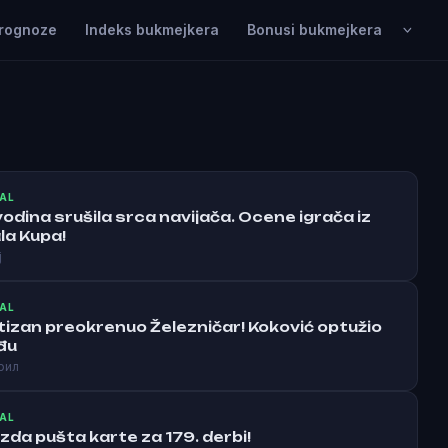
rognoze
Indeks bukmejkera
Bonusi bukmejkera
AL
vodina srušila srca navijača. Ocene igrača iz
la Kupa!
ј
AL
tizan preokrenuo Železničar! Koković optužio
đu
рил
AL
zda pušta karte za 179. derbi!