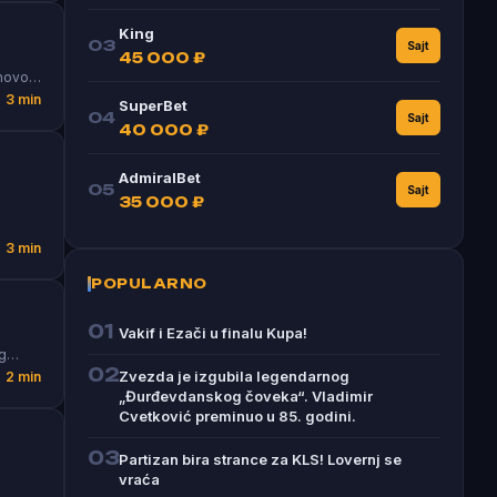
King
03
Sajt
45 000 ₽
anovo…
3 min
SuperBet
04
Sajt
40 000 ₽
AdmiralBet
05
Sajt
35 000 ₽
3 min
POPULARNO
01
Vakif i Ezači u finalu Kupa!
og…
02
Zvezda je izgubila legendarnog
2 min
„Đurđevdanskog čoveka“. Vladimir
Cvetković preminuo u 85. godini.
03
Partizan bira strance za KLS! Lovernj se
vraća