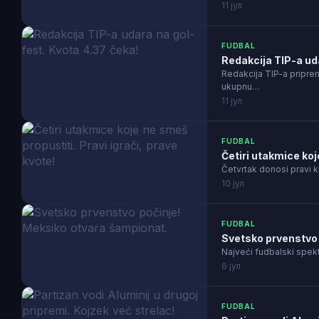
11 јул
FUDBAL
Redakcija TIP-a uda
Redakcija TIP-a pripre
ukupnu…
11 јул
FUDBAL
Četiri utakmice koj
Četvrtak donosi pravi k
10 јул
FUDBAL
Svetsko prvenstvo 
Najveći fudbalski spek
6 јул
FUDBAL