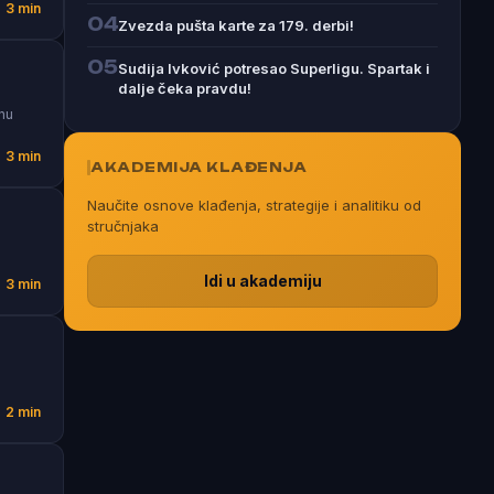
3 min
04
Zvezda pušta karte za 179. derbi!
05
Sudija Ivković potresao Superligu. Spartak i
dalje čeka pravdu!
vnu
3 min
AKADEMIJA KLAĐENJA
Naučite osnove klađenja, strategije i analitiku od
stručnjaka
Idi u akademiju
3 min
2 min