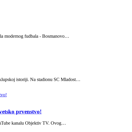
avila modernog fudbala - Bosmanovo…
 klupskoj istoriji. Na stadionu SC Mladost…
vetsko prvenstvo!
YouTube kanalu Objektiv TV. Ovog…