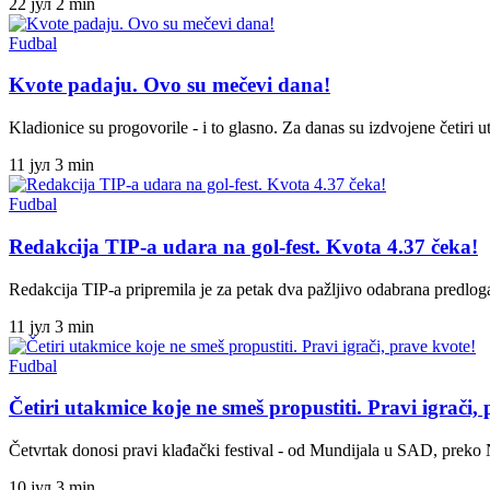
22 јул
2 min
Fudbal
Kvote padaju. Ovo su mečevi dana!
Kladionice su progovorile - i to glasno. Za danas su izdvojene četir
11 јул
3 min
Fudbal
Redakcija TIP-a udara na gol-fest. Kvota 4.37 čeka!
Redakcija TIP-a pripremila je za petak dva pažljivo odabrana predlo
11 јул
3 min
Fudbal
Četiri utakmice koje ne smeš propustiti. Pravi igrači,
Četvrtak donosi pravi klađački festival - od Mundijala u SAD, preko
10 јул
3 min