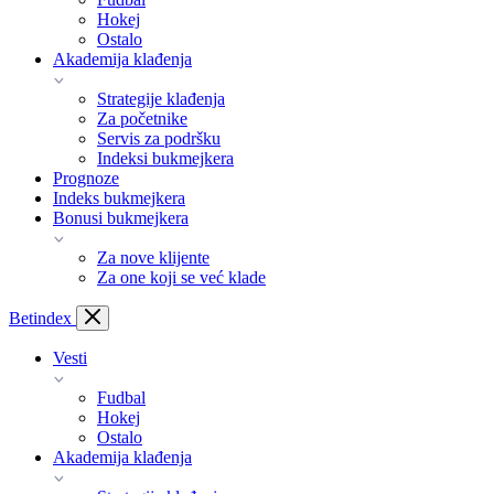
Hokej
Ostalo
Akademija klađenja
Strategije klađenja
Za početnike
Servis za podršku
Indeksi bukmejkera
Prognoze
Indeks bukmejkera
Bonusi bukmejkera
Za nove klijente
Za one koji se već klade
Bet
index
Vesti
Fudbal
Hokej
Ostalo
Akademija klađenja