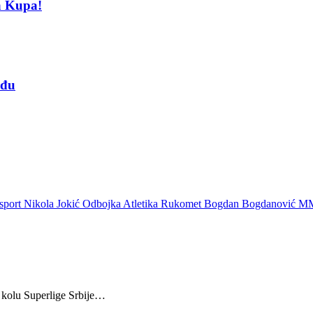
la Kupa!
ađu
sport
Nikola Jokić
Odbojka
Atletika
Rukomet
Bogdan Bogdanović
M
m kolu Superlige Srbije…