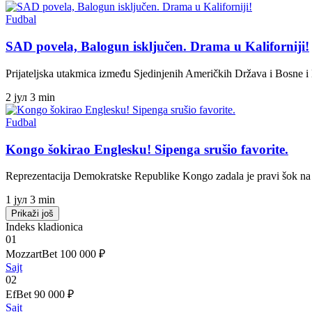
Fudbal
SAD povela, Balogun isključen. Drama u Kaliforniji!
Prijateljska utakmica između Sjedinjenih Američkih Država i Bosne 
2 јул
3 min
Fudbal
Kongo šokirao Englesku! Sipenga srušio favorite.
Reprezentacija Demokratske Republike Kongo zadala je pravi šok na
1 јул
3 min
Prikaži još
Indeks kladionica
01
MozzartBet
100 000 ₽
Sajt
02
EfBet
90 000 ₽
Sajt