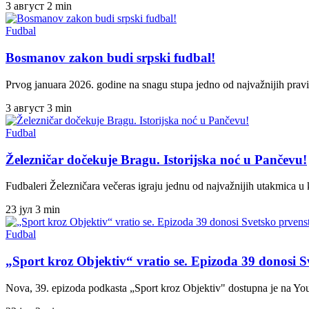
3 август
2 min
Fudbal
Bosmanov zakon budi srpski fudbal!
Prvog januara 2026. godine na snagu stupa jedno od najvažnijih pr
3 август
3 min
Fudbal
Železničar dočekuje Bragu. Istorijska noć u Pančevu!
Fudbaleri Železničara večeras igraju jednu od najvažnijih utakmica u
23 јул
3 min
Fudbal
„Sport kroz Objektiv“ vratio se. Epizoda 39 donosi S
Nova, 39. epizoda podkasta „Sport kroz Objektiv" dostupna je na 