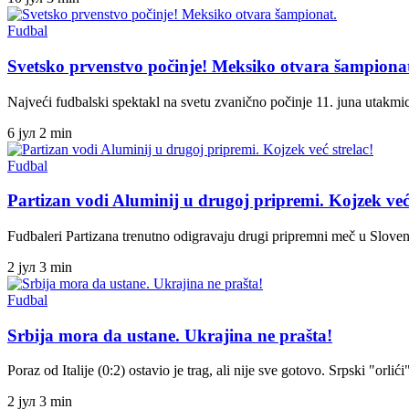
Fudbal
Svetsko prvenstvo počinje! Meksiko otvara šampiona
Najveći fudbalski spektakl na svetu zvanično počinje 11. juna utak
6 јул
2 min
Fudbal
Partizan vodi Aluminij u drugoj pripremi. Kojzek već 
Fudbaleri Partizana trenutno odigravaju drugi pripremni meč u Slove
2 јул
3 min
Fudbal
Srbija mora da ustane. Ukrajina ne prašta!
Poraz od Italije (0:2) ostavio je trag, ali nije sve gotovo. Srpski "orli
2 јул
3 min