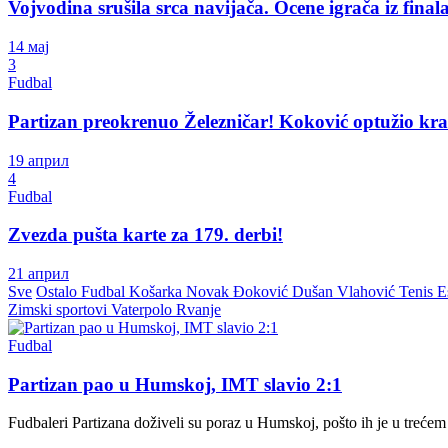
Vojvodina srušila srca navijača. Ocene igrača iz fina
14 мај
3
Fudbal
Partizan preokrenuo Železničar! Koković optužio kr
19 април
4
Fudbal
Zvezda pušta karte za 179. derbi!
21 април
Sve
Ostalo
Fudbal
Košarka
Novak Đoković
Dušan Vlahović
Tenis
E
Zimski sportovi
Vaterpolo
Rvanje
Fudbal
Partizan pao u Humskoj, IMT slavio 2:1
Fudbaleri Partizana doživeli su poraz u Humskoj, pošto ih je u treće