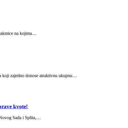
i utakmice na kojima…
ga koji zajedno donose atraktivnu ukupnu…
 prave kvote!
 Novog Sada i Splita,…