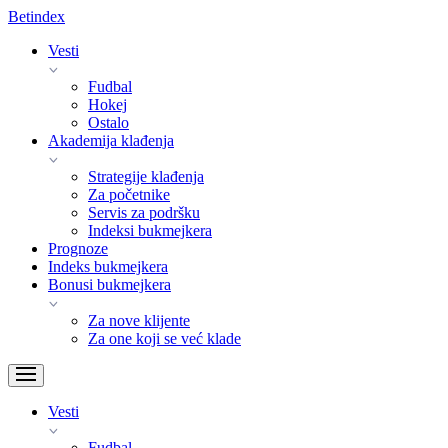
Bet
index
Vesti
Fudbal
Hokej
Ostalo
Akademija klađenja
Strategije klađenja
Za početnike
Servis za podršku
Indeksi bukmejkera
Prognoze
Indeks bukmejkera
Bonusi bukmejkera
Za nove klijente
Za one koji se već klade
Vesti
Fudbal