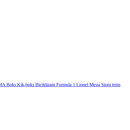
MA
Boks
Kik-boks
Biciklizam
Formula 1
Lionel Messi
Stoni tenis