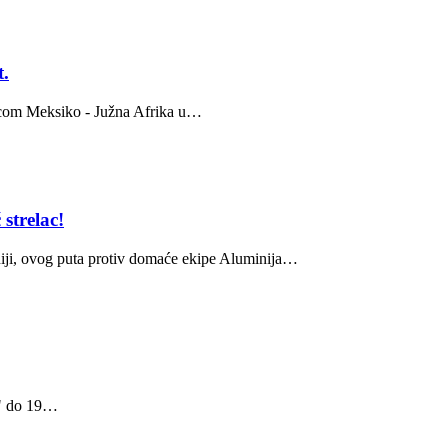
t.
micom Meksiko - Južna Afrika u…
strelac!
niji, ovog puta protiv domaće ekipe Aluminija…
ći" do 19…