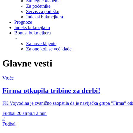
Strategije klađenja
Za početnike
Servis za podršku
Indeksi bukmejkera
Prognoze
Indeks bukmejkera
Bonusi bukmejkera
Za nove klijente
Za one koji se već klade
Glavne vesti
Vruće
Firma otkupila tribine za derbi!
FK Vojvodina je zvanično saopštila da je navijačka grupa "Firma" otk
Fudbal
20 април
2 min
2
Fudbal