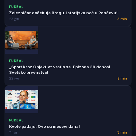
FUDBAL
Železničar dočekuje Bragu. Istorijska noć u Pančevu!
23 јул
3 min
FUDBAL
„Sport kroz Objektiv“ vratio se. Epizoda 39 donosi
Svetsko prvenstvo!
22 јул
2 min
FUDBAL
Kvote padaju. Ovo su mečevi dana!
11 јул
3 min