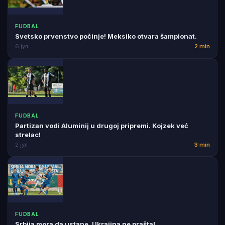
FUDBAL
Svetsko prvenstvo počinje! Meksiko otvara šampionat.
6 јул
2 min
FUDBAL
Partizan vodi Aluminij u drugoj pripremi. Kojzek već
strelac!
2 јул
3 min
FUDBAL
Srbija mora da ustane. Ukrajina ne prašta!