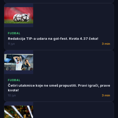
FUDBAL
Redakcija TIP-a udara na gol-fest. Kvota 4.37 čeka!
11 јул
3 min
FUDBAL
Četiri utakmice koje ne smeš propustiti. Pravi igrači, prave
kvote!
10 јул
3 min