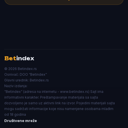
Bet
index
© 2026 Betindex.rs
Osnivač:
DOO “Betindex”
Glavni urednik:
Betindex.rs
Naziv izdanja:
”Betindex” (adresa na internetu - www.betindex.rs) Sajt ima
informativni karakter. Preštampavanje materijala sa sajta
dozvoljeno je samo uz aktivni link na izvor. Pojedini materijali sajta
mogu sadržati informacije koje nisu namenjene osobama mlađim
od 18 godina
Društvene mreže