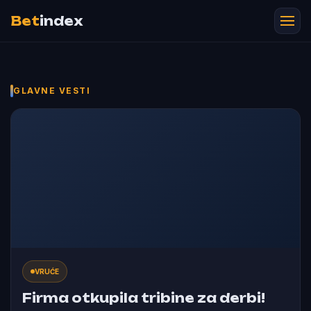
Bet
index
GLAVNE VESTI
VRUĆE
Firma otkupila tribine za derbi!