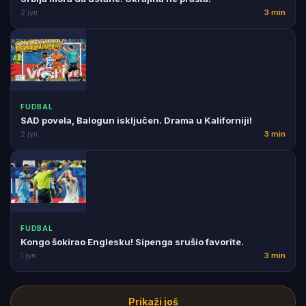
2 јул
3 min
FUDBAL
SAD povela, Balogun isključen. Drama u Kaliforniji!
2 јул
3 min
FUDBAL
Kongo šokirao Englesku! Sipenga srušio favorite.
1 јул
3 min
Prikaži još