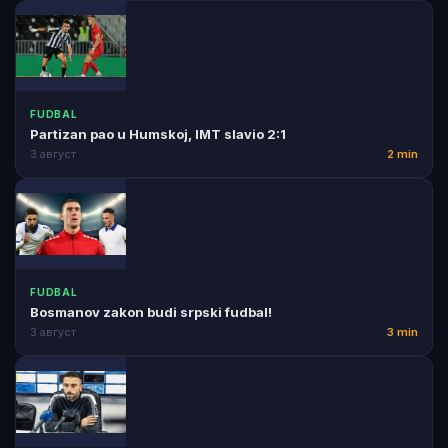
FUDBAL
Partizan pao u Humskoj, IMT slavio 2:1
3 август
2 min
FUDBAL
Bosmanov zakon budi srpski fudbal!
3 август
3 min