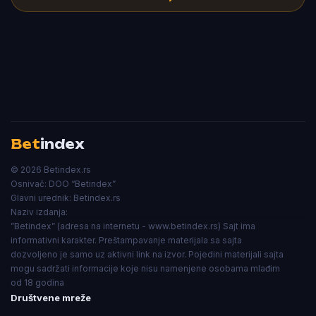
Bet
index
© 2026 Betindex.rs
Osnivač:
DOO “Betindex”
Glavni urednik:
Betindex.rs
Naziv izdanja:
”Betindex” (adresa na internetu - www.betindex.rs) Sajt ima
informativni karakter. Preštampavanje materijala sa sajta
dozvoljeno je samo uz aktivni link na izvor. Pojedini materijali sajta
mogu sadržati informacije koje nisu namenjene osobama mlađim
od 18 godina
Društvene mreže