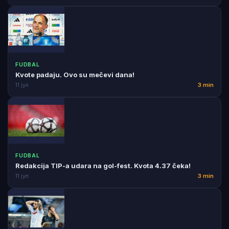
FUDBAL
Kvote padaju. Ovo su mečevi dana!
11 јул
3 min
FUDBAL
Redakcija TIP-a udara na gol-fest. Kvota 4.37 čeka!
11 јул
3 min