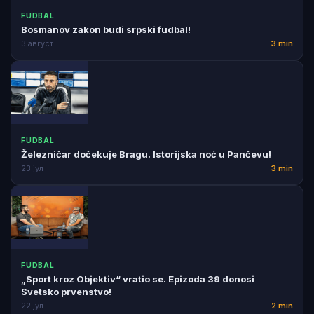
FUDBAL
Bosmanov zakon budi srpski fudbal!
3 август
3 min
FUDBAL
Železničar dočekuje Bragu. Istorijska noć u Pančevu!
23 јул
3 min
FUDBAL
„Sport kroz Objektiv“ vratio se. Epizoda 39 donosi
Svetsko prvenstvo!
22 јул
2 min