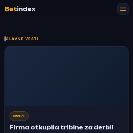
Bet
index
GLAVNE VESTI
VRUĆE
Firma otkupila tribine za derbi!