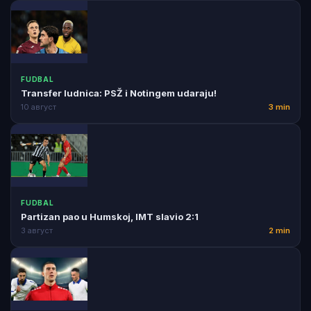
FUDBAL
Transfer ludnica: PSŽ i Notingem udaraju!
10 август
3 min
FUDBAL
Partizan pao u Humskoj, IMT slavio 2:1
3 август
2 min