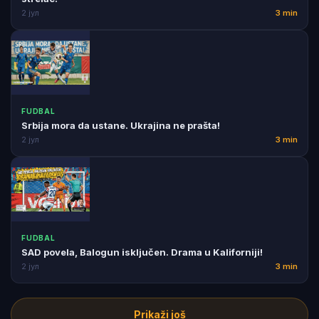
2 јул
3 min
FUDBAL
Srbija mora da ustane. Ukrajina ne prašta!
2 јул
3 min
FUDBAL
SAD povela, Balogun isključen. Drama u Kaliforniji!
2 јул
3 min
Prikaži još