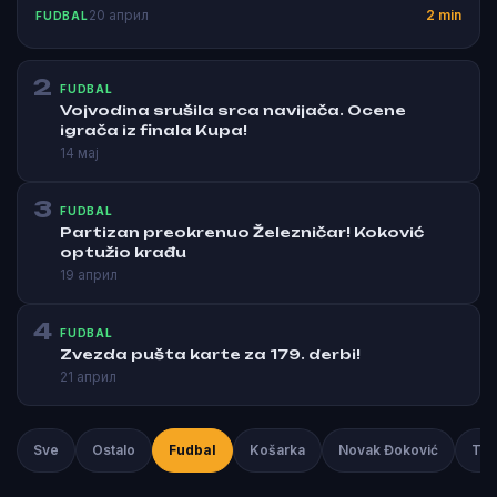
20 април
2 min
FUDBAL
2
FUDBAL
Vojvodina srušila srca navijača. Ocene
igrača iz finala Kupa!
14 мај
3
FUDBAL
Partizan preokrenuo Železničar! Koković
optužio krađu
19 април
4
FUDBAL
Zvezda pušta karte za 179. derbi!
21 април
Sve
Ostalo
Fudbal
Košarka
Novak Đoković
Ten