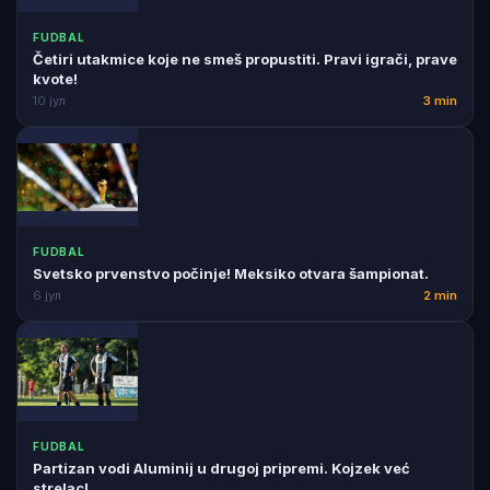
FUDBAL
Četiri utakmice koje ne smeš propustiti. Pravi igrači, prave
kvote!
10 јул
3 min
FUDBAL
Svetsko prvenstvo počinje! Meksiko otvara šampionat.
6 јул
2 min
FUDBAL
Partizan vodi Aluminij u drugoj pripremi. Kojzek već
strelac!