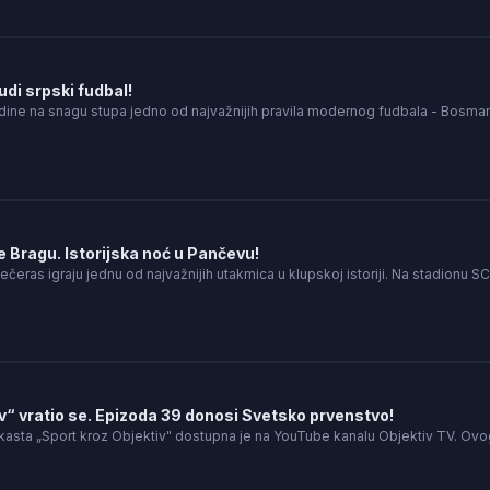
i srpski fudbal!
dine na snagu stupa jedno od najvažnijih pravila modernog fudbala - Bosm
 Bragu. Istorijska noć u Pančevu!
ečeras igraju jednu od najvažnijih utakmica u klupskoj istoriji. Na stadionu SC
v“ vratio se. Epizoda 39 donosi Svetsko prvenstvo!
asta „Sport kroz Objektiv" dostupna je na YouTube kanalu Objektiv TV. Ov