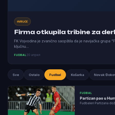
VRUĆE
Firma otkupila tribine za der
FK Vojvodina je zvanično saopštila da je navijačka grupa "Fi
ključnu…
20 април
FUDBAL
Sve
Ostalo
Fudbal
Košarka
Novak Đoko
FUDBAL
Partizan pao u Hums
Fudbaleri Partizana dož