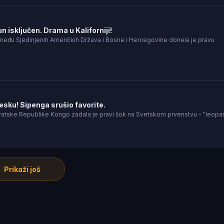
 isključen. Drama u Kaliforniji!
između Sjedinjenih Američkih Država i Bosne i Hercegovine donela je pravu
esku! Sipenga srušio favorite.
tske Republike Kongo zadala je pravi šok na Svetskom prvenstvu - "leopar
Prikaži još