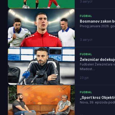
3 август
FUDBAL
Bosmanov zakon bud
Prvog januara 2026. go
3 август
FUDBAL
Železničar dočekuje
Fudbaleri Železničara v
Mladost…
23 јул
FUDBAL
„Sport kroz Objekti
Nova, 39. epizoda podk