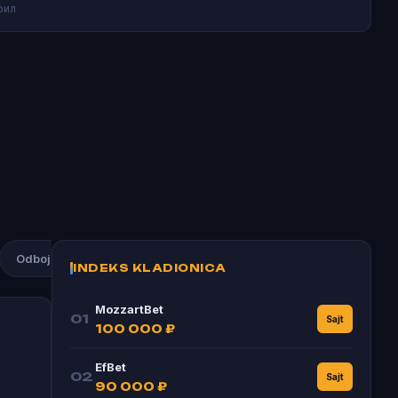
рил
Odbojka
Atletika
Rukomet
Bogdan Bogdanović
INDEKS KLADIONICA
MozzartBet
01
Sajt
100 000 ₽
EfBet
02
Sajt
90 000 ₽