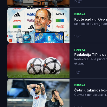
22 јул
FUDBAL
Kvote padaju. Ovo 
Kladionice su progovori
11 јул
FUDBAL
Redakcija TIP-a uda
Redakcija TIP-a pripre
ukupnu…
11 јул
FUDBAL
Četiri utakmice koj
Četvrtak donosi pravi k