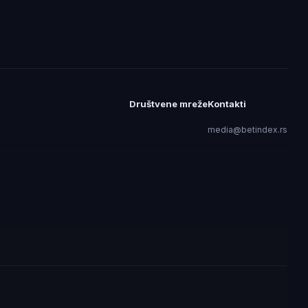
Društvene mreže
Kontakti
media@betindex.rs