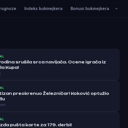
rognoze
Indeks bukmejkera
Bonusi bukmejkera
AL
vodina srušila srca navijača. Ocene igrača iz
la Kupa!
ј
AL
tizan preokrenuo Železničar! Koković optužio
đu
рил
AL
zda pušta karte za 179. derbi!