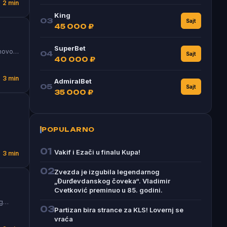
2 min
King
03
Sajt
45 000 ₽
SuperBet
anovo…
04
Sajt
40 000 ₽
3 min
AdmiralBet
05
Sajt
35 000 ₽
POPULARNO
01
Vakif i Ezači u finalu Kupa!
3 min
02
Zvezda je izgubila legendarnog
„Đurđevdanskog čoveka“. Vladimir
Cvetković preminuo u 85. godini.
og…
03
Partizan bira strance za KLS! Lovernj se
vraća