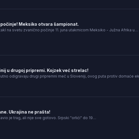
počinje! Meksiko otvara šampionat.
takl na svetu zvanično počinje 11. juna utakmicom Meksiko - Južna Afrika u…
nij u drugoj pripremi. Kojzek već strelac!
nutno odigravaju drugi pripremni meč u Sloveniji, ovog puta protiv domaće e
ne. Ukrajina ne prašta!
tavio je trag, ali nije sve gotovo. Srpski "orlići" do 19…