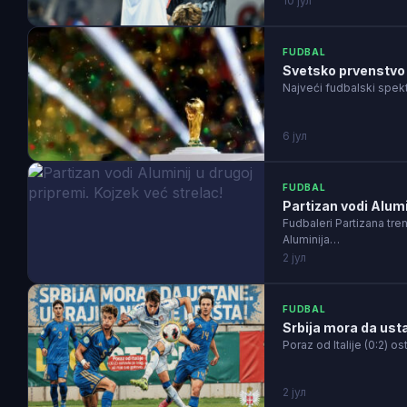
10 јул
FUDBAL
Svetsko prvenstvo 
Najveći fudbalski spek
6 јул
FUDBAL
Partizan vodi Alumi
Fudbaleri Partizana tre
Aluminija…
2 јул
FUDBAL
Srbija mora da usta
Poraz od Italije (0:2) os
2 јул