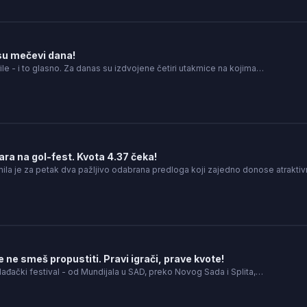
su mečevi dana!
le - i to glasno. Za danas su izdvojene četiri utakmice na kojima…
ra na gol-fest. Kvota 4.37 čeka!
mila je za petak dva pažljivo odabrana predloga koji zajedno donose atrakti
e ne smeš propustiti. Pravi igrači, prave kvote!
lađački festival - od Mundijala u SAD, preko Novog Sada i Splita,…