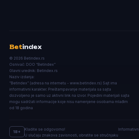
Bet
index
© 2026 Betindex.rs
Osnivač:
DOO “Betindex”
Glavni urednik:
Betindex.rs
Naziv izdanja:
”Betindex” (adresa na internetu - www.betindex.rs) Sajt ima
informativni karakter. Preštampavanje materijala sa sajta
dozvoljeno je samo uz aktivni link na izvor. Pojedini materijali sajta
mogu sadržati informacije koje nisu namenjene osobama mlađim
od 18 godina
Kladite se odgovorno!
Informativn
18+
U slučaju znakova zavisnosti, obratite se stručnjaku