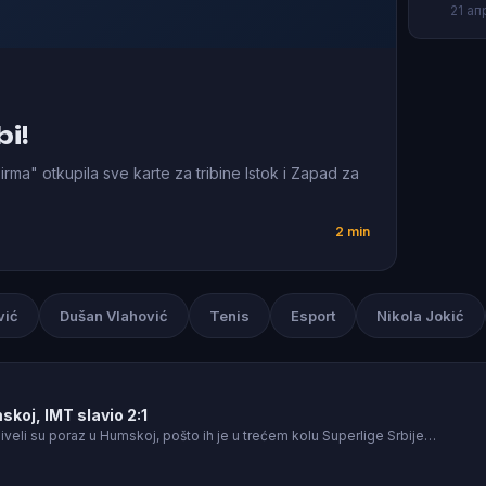
21 ап
bi!
rma" otkupila sve karte za tribine Istok i Zapad za
2 min
vić
Dušan Vlahović
Tenis
Esport
Nikola Jokić
koj, IMT slavio 2:1
iveli su poraz u Humskoj, pošto ih je u trećem kolu Superlige Srbije…