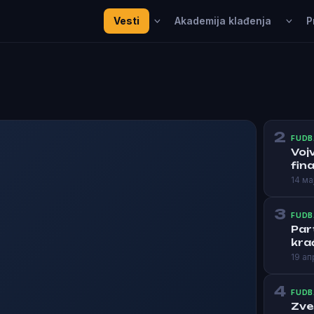
Vesti
Akademija klađenja
P
2
FUDB
Voj
fina
14 ма
3
FUDB
Par
kra
19 ап
4
FUDB
Zve