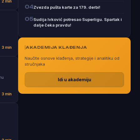
2 min
04
Zvezda pušta karte za 179. derbi!
05
Sudija Ivković potresao Superligu. Spartak i
dalje čeka pravdu!
AKADEMIJA KLAĐENJA
3 min
Naučite osnove klađenja, strategije i analitiku od
stručnjaka
vnu
Idi u akademiju
3 min