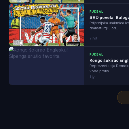
FUDBAL
SAD povela, Balogun
Prijateljska utakmica 
dramaturgiju od…
2 јул
FUDBAL
Kongo šokirao Engl
Reprezentacija Demokra
vode protiv…
1 јул