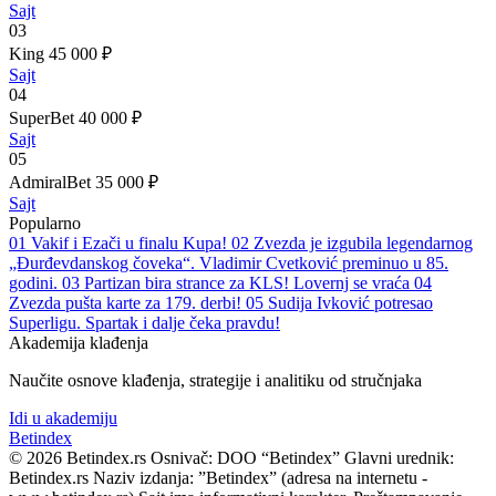
Sajt
03
King
45 000 ₽
Sajt
04
SuperBet
40 000 ₽
Sajt
05
AdmiralBet
35 000 ₽
Sajt
Popularno
01
Vakif i Ezači u finalu Kupa!
02
Zvezda je izgubila legendarnog
„Đurđevdanskog čoveka“. Vladimir Cvetković preminuo u 85.
godini.
03
Partizan bira strance za KLS! Lovernj se vraća
04
Zvezda pušta karte za 179. derbi!
05
Sudija Ivković potresao
Superligu. Spartak i dalje čeka pravdu!
Akademija klađenja
Naučite osnove klađenja, strategije i analitiku od stručnjaka
Idi u akademiju
Bet
index
© 2026 Betindex.rs
Osnivač:
DOO “Betindex”
Glavni urednik:
Betindex.rs
Naziv izdanja:
”Betindex” (adresa na internetu -