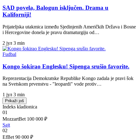
SAD povela, Balogun isključen. Drama u
Kaliforniji!
Prijateljska utakmica između Sjedinjenih Američkih Država i Bosne
i Hercegovine donela je pravu dramaturgiju od…
2 јул
3 min
Fudbal
Kongo šokirao Englesku! Sipenga srušio favorite.
Reprezentacija Demokratske Republike Kongo zadala je pravi šok
na Svetskom prvenstvu - "leopardi" vode protiv…
1 јул
3 min
Prikaži još
Indeks kladionica
01
MozzartBet
100 000 ₽
Sajt
02
EfBet
90 000 ₽