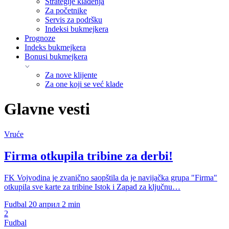
Strategije klađenja
Za početnike
Servis za podršku
Indeksi bukmejkera
Prognoze
Indeks bukmejkera
Bonusi bukmejkera
Za nove klijente
Za one koji se već klade
Glavne vesti
Vruće
Firma otkupila tribine za derbi!
FK Vojvodina je zvanično saopštila da je navijačka grupa "Firma"
otkupila sve karte za tribine Istok i Zapad za ključnu…
Fudbal
20 април
2 min
2
Fudbal