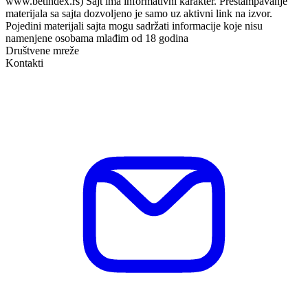
www.betindex.rs) Sajt ima informativni karakter. Preštampavanje
materijala sa sajta dozvoljeno je samo uz aktivni link na izvor.
Pojedini materijali sajta mogu sadržati informacije koje nisu
namenjene osobama mlađim od 18 godina
Društvene mreže
Kontakti