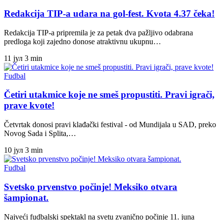
Redakcija TIP-a udara na gol-fest. Kvota 4.37 čeka!
Redakcija TIP-a pripremila je za petak dva pažljivo odabrana
predloga koji zajedno donose atraktivnu ukupnu…
11 јул
3 min
Fudbal
Četiri utakmice koje ne smeš propustiti. Pravi igrači,
prave kvote!
Četvrtak donosi pravi klađački festival - od Mundijala u SAD, preko
Novog Sada i Splita,…
10 јул
3 min
Fudbal
Svetsko prvenstvo počinje! Meksiko otvara
šampionat.
Najveći fudbalski spektakl na svetu zvanično počinje 11. juna