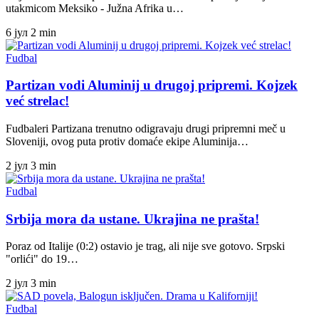
utakmicom Meksiko - Južna Afrika u…
6 јул
2 min
Fudbal
Partizan vodi Aluminij u drugoj pripremi. Kojzek
već strelac!
Fudbaleri Partizana trenutno odigravaju drugi pripremni meč u
Sloveniji, ovog puta protiv domaće ekipe Aluminija…
2 јул
3 min
Fudbal
Srbija mora da ustane. Ukrajina ne prašta!
Poraz od Italije (0:2) ostavio je trag, ali nije sve gotovo. Srpski
"orlići" do 19…
2 јул
3 min
Fudbal