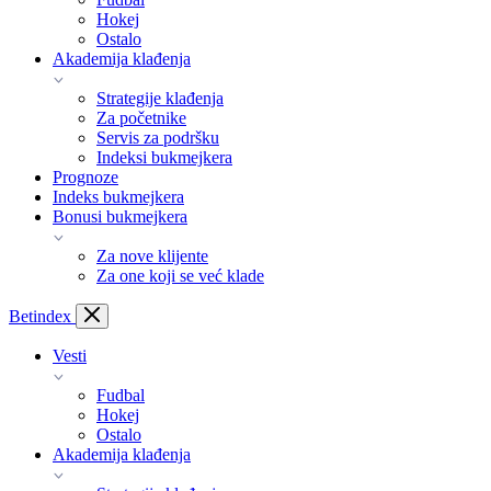
Hokej
Ostalo
Akademija klađenja
Strategije klađenja
Za početnike
Servis za podršku
Indeksi bukmejkera
Prognoze
Indeks bukmejkera
Bonusi bukmejkera
Za nove klijente
Za one koji se već klade
Bet
index
Vesti
Fudbal
Hokej
Ostalo
Akademija klađenja