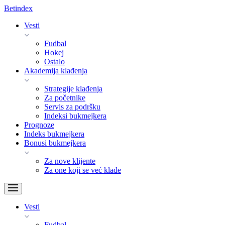
Bet
index
Vesti
Fudbal
Hokej
Ostalo
Akademija klađenja
Strategije klađenja
Za početnike
Servis za podršku
Indeksi bukmejkera
Prognoze
Indeks bukmejkera
Bonusi bukmejkera
Za nove klijente
Za one koji se već klade
Vesti
Fudbal