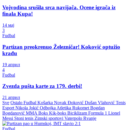
Vojvodina srušila srca navijača. Ocene igrača iz
finala Kupa!
14 мај
3
Fudbal
Partizan preokrenuo Železničar! Koković optužio
krađu
19 април
4
Fudbal
Zvezda pušta karte za 179. derbi!
21 април
Sve
Ostalo
Fudbal
Košarka
Novak Đoković
Dušan Vlahović
Tenis
Esport
Nikola Jokić
Odbojka
Atletika
Rukomet
Bogdan
Bogdanović
MMA
Boks
Kik-boks
Biciklizam
Formula 1
Lionel
Messi
Stoni tenis
Zimski sportovi
Vaterpolo
Rvanje
Fudbal