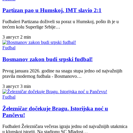
Partizan pao u Humskoj, IMT slavio 2:1
Fudbaleri Partizana doživeli su poraz u Humskoj, pošto ih je u
trećem kolu Superlige Srbije…
3 август
2 min
Fudbal
Bosmanov zakon budi srpski fudbal!
Prvog januara 2026. godine na snagu stupa jedno od najvažnijih
pravila modernog fudbala - Bosmanovo…
3 август
3 min
Fudbal
Železničar dočekuje Bragu. Istorijska noć u
Pančevu!
Fudbaleri Železničara večeras igraju jednu od najvažnijih utakmica
u klupskoj istoriji. Na stadionu SC Mladost…