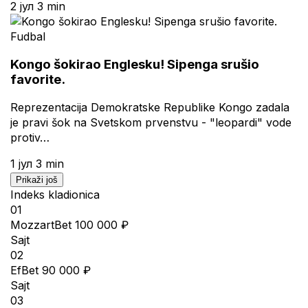
2 јул
3 min
Fudbal
Kongo šokirao Englesku! Sipenga srušio
favorite.
Reprezentacija Demokratske Republike Kongo zadala
je pravi šok na Svetskom prvenstvu - "leopardi" vode
protiv…
1 јул
3 min
Prikaži još
Indeks kladionica
01
MozzartBet
100 000 ₽
Sajt
02
EfBet
90 000 ₽
Sajt
03