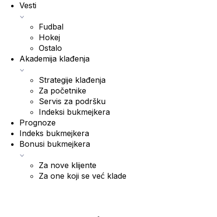
Vesti
Fudbal
Hokej
Ostalo
Akademija klađenja
Strategije klađenja
Za početnike
Servis za podršku
Indeksi bukmejkera
Prognoze
Indeks bukmejkera
Bonusi bukmejkera
Za nove klijente
Za one koji se već klade