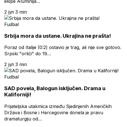
ekipe Aluminija…
2 јул
3 min
Fudbal
Srbija mora da ustane. Ukrajina ne prašta!
Poraz od Italije (0:2) ostavio je trag, ali nije sve gotovo.
Srpski "orlići" do 19…
2 јул
3 min
Fudbal
SAD povela, Balogun isključen. Drama u
Kaliforniji!
Prijateljska utakmica između Sjedinjenih Američkih
Država i Bosne i Hercegovine donela je pravu
dramaturgiju od…