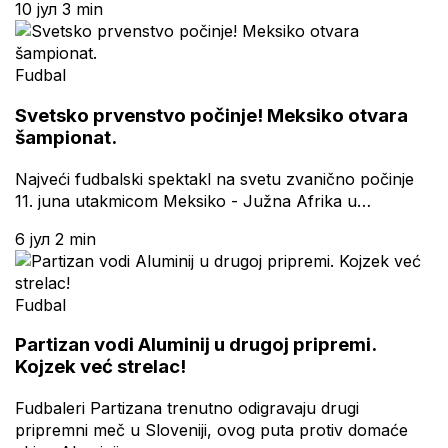
10 јул
3 min
Fudbal
Svetsko prvenstvo počinje! Meksiko otvara
šampionat.
Najveći fudbalski spektakl na svetu zvanično počinje
11. juna utakmicom Meksiko - Južna Afrika u…
6 јул
2 min
Fudbal
Partizan vodi Aluminij u drugoj pripremi.
Kojzek već strelac!
Fudbaleri Partizana trenutno odigravaju drugi
pripremni meč u Sloveniji, ovog puta protiv domaće