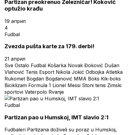
Partizan preokrenuo Železničar! Koković
optužio krađu
19 април
4
Fudbal
Zvezda pušta karte za 179. derbi!
21 април
Sve
Ostalo
Fudbal
Košarka
Novak Đoković
Dušan
Vlahović
Tenis
Esport
Nikola Jokić
Odbojka
Atletika
Rukomet
Bogdan Bogdanović
MMA
Boks
Kik-boks
Biciklizam
Formula 1
Lionel Messi
Stoni tenis
Zimski
sportovi
Vaterpolo
Rvanje
Fudbal
Partizan pao u Humskoj, IMT slavio 2:1
Fudbaleri Partizana doživeli su poraz u Humskoj,