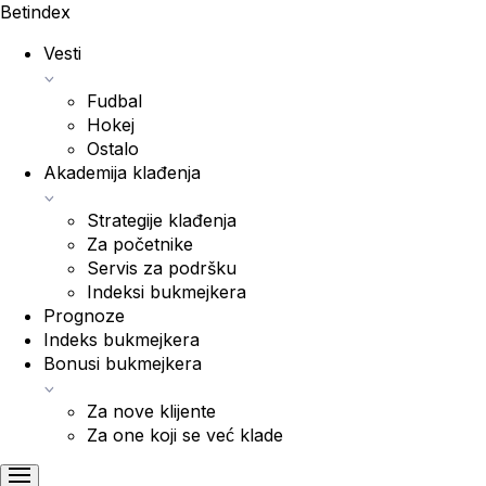
Bet
index
Vesti
Fudbal
Hokej
Ostalo
Akademija klađenja
Strategije klađenja
Za početnike
Servis za podršku
Indeksi bukmejkera
Prognoze
Indeks bukmejkera
Bonusi bukmejkera
Za nove klijente
Za one koji se već klade