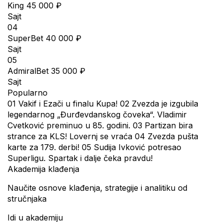
King
45 000 ₽
Sajt
04
SuperBet
40 000 ₽
Sajt
05
AdmiralBet
35 000 ₽
Sajt
Popularno
01
Vakif i Ezači u finalu Kupa!
02
Zvezda je izgubila
legendarnog „Đurđevdanskog čoveka“. Vladimir
Cvetković preminuo u 85. godini.
03
Partizan bira
strance za KLS! Lovernj se vraća
04
Zvezda pušta
karte za 179. derbi!
05
Sudija Ivković potresao
Superligu. Spartak i dalje čeka pravdu!
Akademija klađenja
Naučite osnove klađenja, strategije i analitiku od
stručnjaka
Idi u akademiju