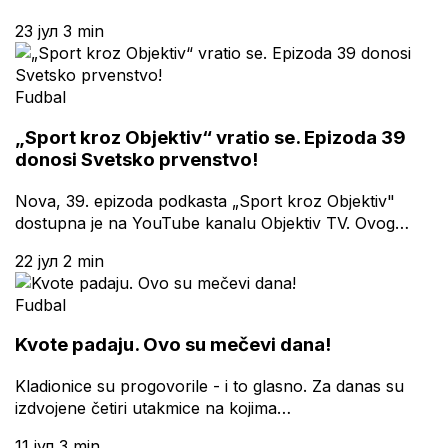
23 јул
3 min
Fudbal
„Sport kroz Objektiv“ vratio se. Epizoda 39
donosi Svetsko prvenstvo!
Nova, 39. epizoda podkasta „Sport kroz Objektiv"
dostupna je na YouTube kanalu Objektiv TV. Ovog…
22 јул
2 min
Fudbal
Kvote padaju. Ovo su mečevi dana!
Kladionice su progovorile - i to glasno. Za danas su
izdvojene četiri utakmice na kojima…
11 јул
3 min