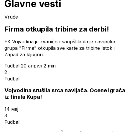
Glavne vesti
Vruće
Firma otkupila tribine za derbi!
FK Vojvodina je zvanično saopštila da je navijačka
grupa "Firma" otkupila sve karte za tribine Istok i
Zapad za ključnu…
Fudbal
20 април
2 min
2
Fudbal
Vojvodina srušila srca navijača. Ocene igrača
iz finala Kupa!
14 мај
3
Fudbal