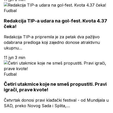
Fudbal
Redakcija TIP-a udara na gol-fest. Kvota 4.37
čeka!
Redakcija TIP-a pripremila je za petak dva pažljivo
odabrana predloga koji zajedno donose atraktivnu
ukupnu…
11 јул
3 min
Fudbal
Četiri utakmice koje ne smeš propustiti. Pravi
igrači, prave kvote!
Četvrtak donosi pravi klađački festival - od Mundijala u
SAD, preko Novog Sada i Splita,…