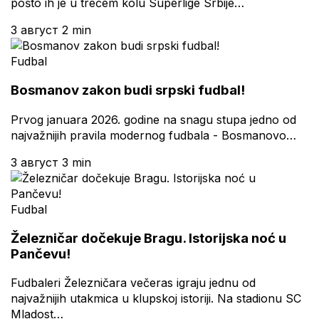
pošto ih je u trećem kolu Superlige Srbije…
3 август
2 min
Fudbal
Bosmanov zakon budi srpski fudbal!
Prvog januara 2026. godine na snagu stupa jedno od
najvažnijih pravila modernog fudbala - Bosmanovo…
3 август
3 min
Fudbal
Železničar dočekuje Bragu. Istorijska noć u
Pančevu!
Fudbaleri Železničara večeras igraju jednu od
najvažnijih utakmica u klupskoj istoriji. Na stadionu SC
Mladost…