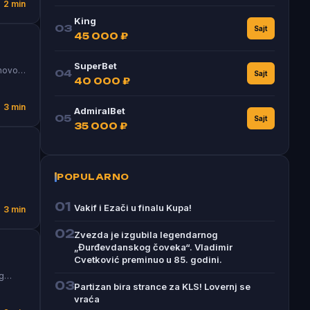
2 min
King
03
Sajt
45 000 ₽
SuperBet
anovo…
04
Sajt
40 000 ₽
3 min
AdmiralBet
05
Sajt
35 000 ₽
POPULARNO
01
Vakif i Ezači u finalu Kupa!
3 min
02
Zvezda je izgubila legendarnog
„Đurđevdanskog čoveka“. Vladimir
Cvetković preminuo u 85. godini.
og…
03
Partizan bira strance za KLS! Lovernj se
vraća