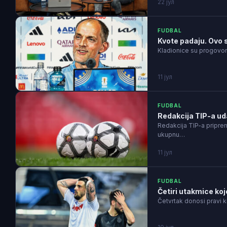
22 јул
FUDBAL
Kvote padaju. Ovo 
Kladionice su progovori
11 јул
FUDBAL
Redakcija TIP-a uda
Redakcija TIP-a pripre
ukupnu…
11 јул
FUDBAL
Četiri utakmice koj
Četvrtak donosi pravi k