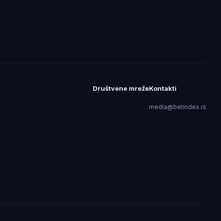
Društvene mreže
Kontakti
media@betindex.rs