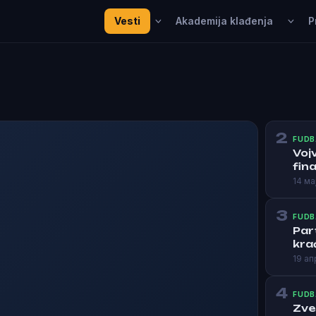
Vesti
Akademija klađenja
P
2
FUDB
Voj
fina
14 ма
3
FUDB
Par
kra
19 ап
4
FUDB
Zve