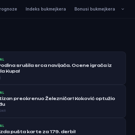
rognoze
Indeks bukmejkera
Bonusi bukmejkera
AL
vodina srušila srca navijača. Ocene igrača iz
la Kupa!
ј
AL
tizan preokrenuo Železničar! Koković optužio
đu
рил
AL
zda pušta karte za 179. derbi!