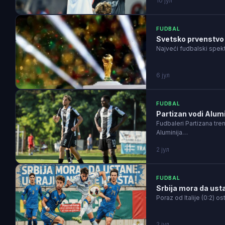
10 јул
FUDBAL
Svetsko prvenstvo 
Najveći fudbalski spek
6 јул
FUDBAL
Partizan vodi Alumi
Fudbaleri Partizana tre
Aluminija…
2 јул
FUDBAL
Srbija mora da usta
Poraz od Italije (0:2) os
2 јул