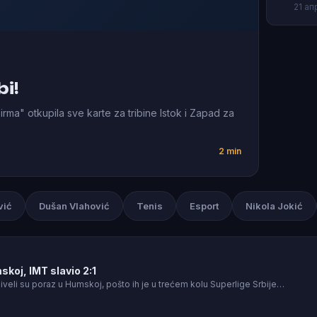
21 ап
bi!
rma" otkupila sve karte za tribine Istok i Zapad za
2 min
vić
Dušan Vlahović
Tenis
Esport
Nikola Jokić
koj, IMT slavio 2:1
iveli su poraz u Humskoj, pošto ih je u trećem kolu Superlige Srbije…