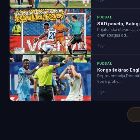
FUDBAL
SAD povela, Balogun
Prijateljska utakmica 
dramaturgiju od…
2 јул
FUDBAL
Kongo šokirao Engl
Reprezentacija Demokra
vode protiv…
1 јул