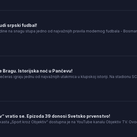
i srpski fudbal!
dine na snagu stupa jedno od najvažnijih pravila modernog fudbala - Bosm
 Bragu. Istorijska noć u Pančevu!
ečeras igraju jednu od najvažnijih utakmica u klupskoj istoriji. Na stadionu SC
v“ vratio se. Epizoda 39 donosi Svetsko prvenstvo!
asta „Sport kroz Objektiv" dostupna je na YouTube kanalu Objektiv TV. Ov