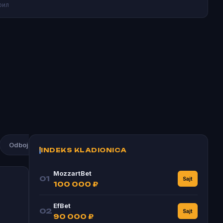
рил
Odbojka
Atletika
Rukomet
Bogdan Bogdanović
INDEKS KLADIONICA
MozzartBet
01
Sajt
100 000 ₽
EfBet
02
Sajt
90 000 ₽