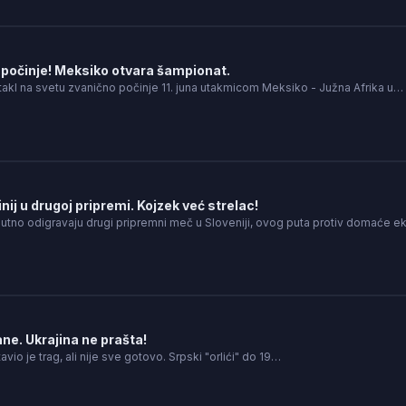
počinje! Meksiko otvara šampionat.
takl na svetu zvanično počinje 11. juna utakmicom Meksiko - Južna Afrika u…
nij u drugoj pripremi. Kojzek već strelac!
nutno odigravaju drugi pripremni meč u Sloveniji, ovog puta protiv domaće e
ne. Ukrajina ne prašta!
tavio je trag, ali nije sve gotovo. Srpski "orlići" do 19…