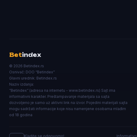
Bet
index
© 2026 Betindex.rs
Osnivač:
DOO “Betindex”
Glavni urednik:
Betindex.rs
Naziv izdanja:
”Betindex” (adresa na internetu - www.betindex.rs) Sajt ima
informativni karakter. Preštampavanje materijala sa sajta
dozvoljeno je samo uz aktivni link na izvor. Pojedini materijali sajta
mogu sadržati informacije koje nisu namenjene osobama mlađim
od 18 godina
Kladite se odgovorno!
Informativn