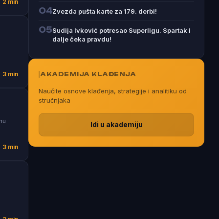
2 min
04
Zvezda pušta karte za 179. derbi!
05
Sudija Ivković potresao Superligu. Spartak i
dalje čeka pravdu!
AKADEMIJA KLAĐENJA
3 min
Naučite osnove klađenja, strategije i analitiku od
stručnjaka
vnu
Idi u akademiju
3 min