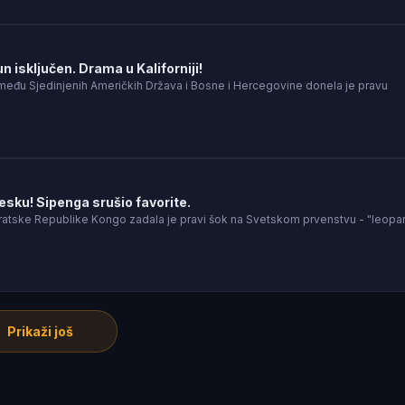
 isključen. Drama u Kaliforniji!
između Sjedinjenih Američkih Država i Bosne i Hercegovine donela je pravu
esku! Sipenga srušio favorite.
tske Republike Kongo zadala je pravi šok na Svetskom prvenstvu - "leopar
Prikaži još