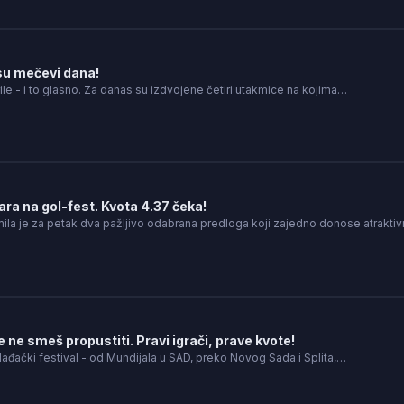
su mečevi dana!
le - i to glasno. Za danas su izdvojene četiri utakmice na kojima…
ra na gol-fest. Kvota 4.37 čeka!
mila je za petak dva pažljivo odabrana predloga koji zajedno donose atrakti
e ne smeš propustiti. Pravi igrači, prave kvote!
lađački festival - od Mundijala u SAD, preko Novog Sada i Splita,…