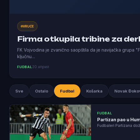
VRUĆE
Firma otkupila tribine za der
FK Vojvodina je zvanično saopštila da je navijačka grupa "Fi
ključnu…
20 април
FUDBAL
Sve
Ostalo
Fudbal
Košarka
Novak Đoko
FUDBAL
Partizan pao u Hums
Fudbaleri Partizana dož