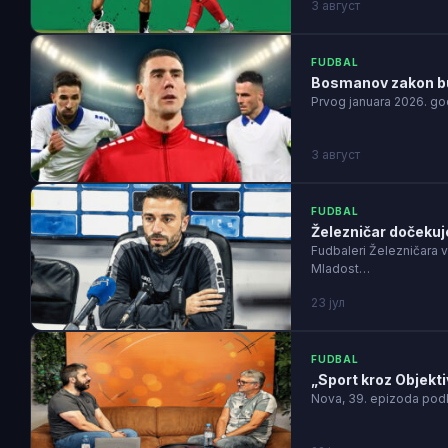
3 август
FUDBAL
Bosmanov zakon bud
Prvog januara 2026. go
3 август
FUDBAL
Železničar dočekuje
Fudbaleri Železničara v
Mladost…
23 јул
FUDBAL
„Sport kroz Objekti
Nova, 39. epizoda podk