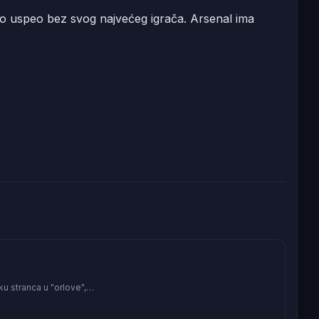
e to uspeo bez svog najvećeg igrača. Arsenal ima
ku stranca u "orlove",…