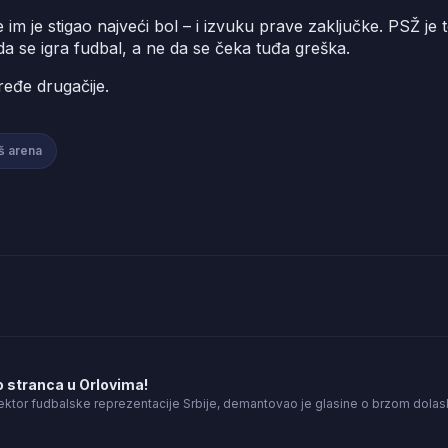
 im je stigao najveći bol – i izvuku prave zaključke. PSŽ j
i da se igra fudbal, a ne da se čeka tuđa greška.
ređe drugačije.
š arena
 stranca u Orlovima!
ektor fudbalske reprezentacije Srbije, demantovao je glasine o brzom dolas