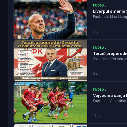
FUDBAL
Liverpul smenio S
Fudbalski klub Liver
2 јун
FUDBAL
Terzić preporodi
Zvezdanu Terziću je 
6 мај
FUDBAL
Vojvodina sanja 
Fudbaleri Vojvodine 
18 јун