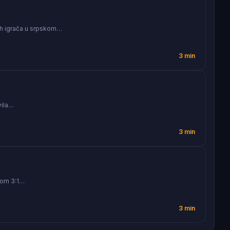
dih igrača u srpskom…
3 min
vila…
3 min
tom 3:1…
3 min