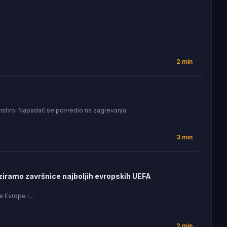
2 min
rvenstvo. Napadač se povredio na zagrevanju…
3 min
iramo završnice najboljih evropskih UEFA
ge Evrope i…
2 min