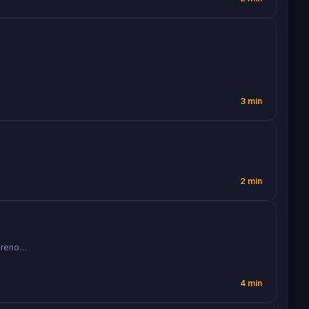
3 min
2 min
voreno…
4 min