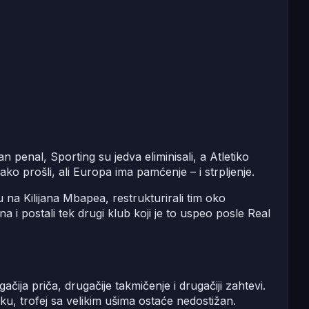
penal, Sporting su jedva eliminisali, a Atletiko
ako prošli, ali Europa ima pamćenje – i strpljenje.
 na Kilijana Mbapea, restrukturirali tim oko
na i postali tek drugi klub koji je to uspeo posle Real
ačija priča, drugačije takmičenje i drugačiji zahtevi.
ku, trofej sa velikim ušima ostaće nedostižan.