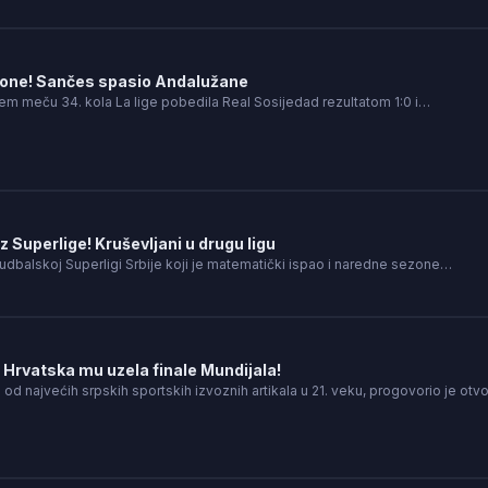
z zone! Sančes spasio Andalužane
jem meču 34. kola La lige pobedila Real Sosijedad rezultatom 1:0 i…
 Superlige! Kruševljani u drugu ligu
 fudbalskoj Superligi Srbije koji je matematički ispao i naredne sezone…
: Hrvatska mu uzela finale Mundijala!
 od najvećih srpskih sportskih izvoznih artikala u 21. veku, progovorio je ot