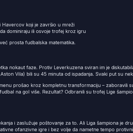
i Havercov koji je završio u mreži
 dominiraju ili osvoje trofej kroz igru
, već prosta fudbalska matematika.
 nokaut faze. Protiv Leverkuzena sviran im je diskutabilan 
 (Aston Vila) bili su 45 minuta od ispadanja. Svaki put su nek
remenu prošao kroz kompletnu transformaciju – zaboravili su
a fudbal na gol više. Rezultat? Odbranili su trofej Lige šampio
kanja i zaslužuje poštovanje za to. Ali Liga šampiona je drug
ativne ofanzivne igre i bez volje da nametne tempo protivni