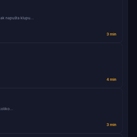
njak napušta klupu…
3 min
4 min
ukoliko…
3 min