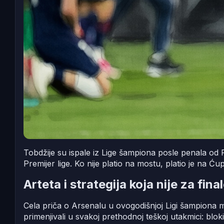
Tobdžije su ispale iz Lige šampiona posle penala od 
Premijer lige. Ko nije platio na mostu, platio je na 
Arteta i strategija koja nije za fina
Cela priča o Arsenalu u ovogodišnjoj Ligi šampiona mo
primenjivali u svakoj prethodnoj teškoj utakmici: blokir