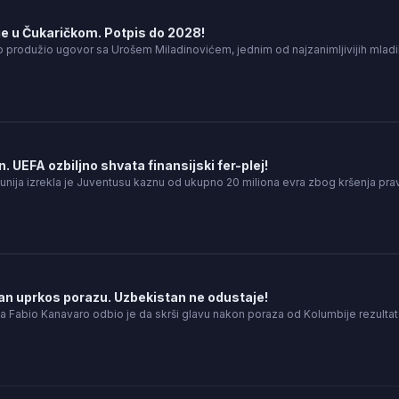
je u Čukaričkom. Potpis do 2028!
no produžio ugovor sa Urošem Miladinovićem, jednim od najzanimljivijih mla
 UEFA ozbiljno shvata finansijski fer-plej!
unija izrekla je Juventusu kaznu od ukupno 20 miliona evra zbog kršenja pra
n uprkos porazu. Uzbekistan ne odustaje!
a Fabio Kanavaro odbio je da skrši glavu nakon poraza od Kolumbije rezulta