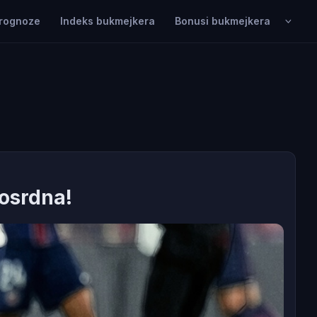
rognoze
Indeks bukmejkera
Bonusi bukmejkera
losrdna!