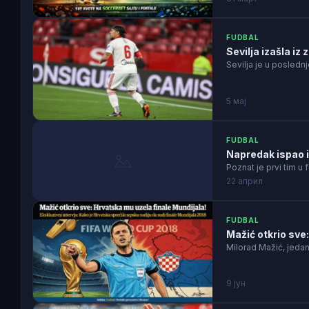
FUDBAL
Sevilja izašla i
Sevilja je u posledn
5 мај
FUDBAL
Napredak ispao iz
Poznat je prvi tim u
22 април
FUDBAL
Mažić otkrio sve
Milorad Mažić, jedan
9 јун