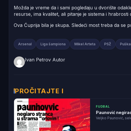
Možda je vreme da i sami pogledaju u dvorište odakle
resurse, ima kvalitet, ali pitanje je sistema i hrabrost
Ova Ćuprija bila je skupa. Sledeći most treba da se p
Arsenal
Liga šampiona
Mikel Arteta
PSŽ
Puška
Ivan Petrov
Autor
PROČITAJTE I
FUDBAL
Paunović negirao
Veljko Paunović, sel