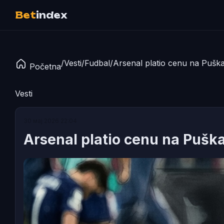
Bet
index
/
Vesti
/
Fudbal
/
Arsenal platio cenu na Puškaš
Početna
Vesti
30 мај 2026 22:04
Arsenal platio cenu na Pušk