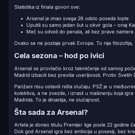
Statistika iz finala govori sve:
Arsenal je imao svega 28 odsto poseda lopte
Uputili su samo jedan šut u okvir gola – onaj Ka
Meč su odveli do penala, ali bez prave namere da
Ovako se ne postaje prvak Evrope. To nije filozofija
Cela sezona – hod po ivici
Arsenal se provlačio kroz takmičenje od samog početka
Madrid izbacili bez previše uverljivosti. Protiv Svetih
Parižani nisu ostavili ništa slučaju. PSŽ je u međuv
kolektiva, a ne zvezde, i izrasli u mašineriju koja igr
Madrida. To je dinastija, ne slučajnost.
Šta sada za Arsenal?
Arteta je doneo titulu Premijer lige posle 22 godine če
Dok god Arsenal igra bez ambicija u posesiji, bez kre