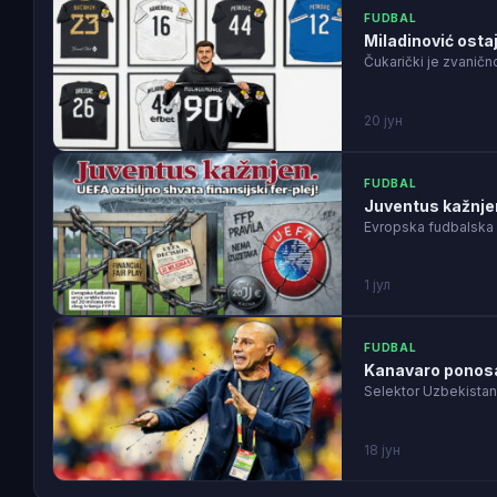
FUDBAL
Miladinović osta
Čukarički je zvanič
20 јун
FUDBAL
Juventus kažnjen.
Evropska fudbalska 
1 јул
FUDBAL
Kanavaro ponosa
Selektor Uzbekistan
18 јун