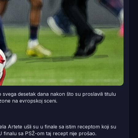
 svega desetak dana nakon što su proslavili titulu
ezone na evropskoj sceni.
a Artete ušli su u finale sa istim receptom koji su
. U finalu sa PSŽ-om taj recept nije prošao.