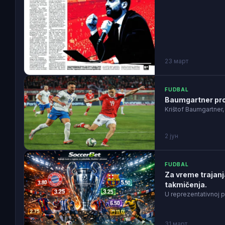
23 март
FUDBAL
Baumgartner prop
Krištof Baumgartner,
2 јун
FUDBAL
Za vreme trajanj
takmičenja.
U reprezentativnoj p
31 март