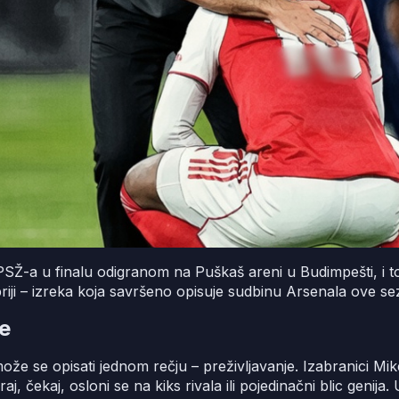
PSŽ-a u finalu odigranom na Puškaš areni u Budimpešti, i to
Ćupriji – izreka koja savršeno opisuje sudbinu Arsenala ove s
le
že se opisati jednom rečju – preživljavanje. Izabranici Mikel
aj, čekaj, osloni se na kiks rivala ili pojedinačni blic genija