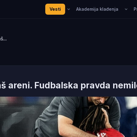
Vesti
Akademija klađenja
P
...
aš areni. Fudbalska pravda nemi