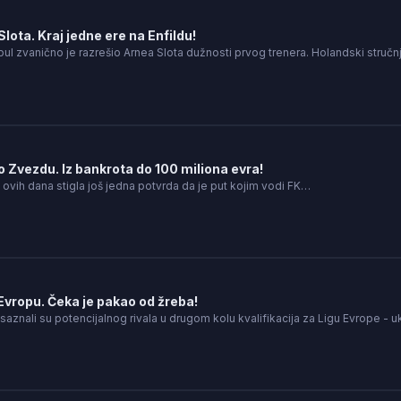
lota. Kraj jedne ere na Enfildu!
pul zvanično je razrešio Arnea Slota dužnosti prvog trenera. Holandski struč
o Zvezdu. Iz bankrota do 100 miliona evra!
ovih dana stigla još jedna potvrda da je put kojim vodi FK…
Evropu. Čeka je pakao od žreba!
saznali su potencijalnog rivala u drugom kolu kvalifikacija za Ligu Evrope - 