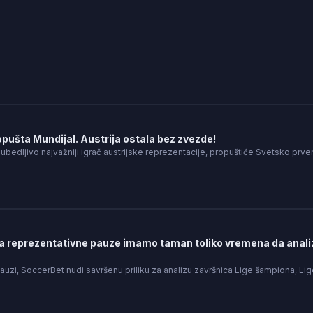
ušta Mundijal. Austrija ostala bez zvezde!
 ubedljivo najvažniji igrač austrijske reprezentacije, propuštiće Svetsko p
a reprezentativne pauze imamo taman toliko vremena da analiz
auzi, SoccerBet nudi savršenu priliku za analizu završnica Lige šampiona, Li