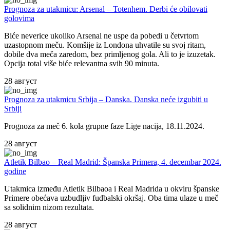
Prognoza za utakmicu: Arsenal – Totenhem. Derbi će obilovati
golovima
Biće neverice ukoliko Arsenal ne uspe da pobedi u četvrtom
uzastopnom meču. Komšije iz Londona uhvatile su svoj ritam,
dobile dva meča zaredom, bez primljenog gola. Ali to je izuzetak.
Opcija total više biće relevantna svih 90 minuta.
28 август
Prognoza za utakmicu Srbija – Danska. Danska neće izgubiti u
Srbiji
Prognoza za meč 6. kola grupne faze Lige nacija, 18.11.2024.
28 август
Atletik Bilbao – Real Madrid: Španska Primera, 4. decembar 2024.
godine
Utakmica između Atletik Bilbaoa i Real Madrida u okviru španske
Primere obećava uzbudljiv fudbalski okršaj. Oba tima ulaze u meč
sa solidnim nizom rezultata.
28 август