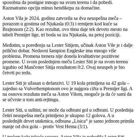
sposobna da postigne mnogo na svom terenu i da pobedi.
Razmatramo opciju minus hendikepa za domaćine.
Aston Vila je 2024. godinu zatvorila sa dva neuspešna meča –
porazom u gostima od Njukasla (0:3) i remijem kod kuće sa
Brajtonom (2:2). Kao rezultat, ovo timu daje tek deveto mesto na
tabeli Premijer lige, tri boda su iza Njukasla, na petoj poziciji.
Međutim, u poređenju sa Lester Sitijem, učinak Aston Vile je i dalje
prilično dobar. Nedavni šampion Engleske ima mnogo više
problema. Promena trenera nije donela kvalitativne pozitivne
promene. U svom poslednjem meču Lester Siti je na svom terenu
izgubio od Mančester Sitija rezultatom 0:2. Ovaj neuspeh je bio
četvrti po redu.
Lester Siti je užasan u defanzivi. U 19 kola primljena su 42 gola –
zajedno sa Vulverhemptonom ovo je najgora cifra u Premijer ligi. A
na osnovu rezultata meča sa Aston Vilom, moguće ja da će sami da
se učvrste u tom anti-rejtingu.
Lester Siti, u suštini, ne može da odbrani gol u odbrani. U poslednja
četiri neuspešna meča primljeno je ukupno 12 golova. A u
poslednjih devet utakmica, odbrana „Lisica“ je samo jednom primila
manje od dva gola – protiv Vest Hema (3:1).
U trećem kolu tekuće sezone, Aston Vila je pobedila Lester Siti