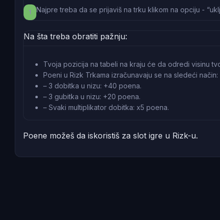
Najpre treba da se prijaviš na trku klikom na opciju - “ukl
1
Na šta treba obratiti pažnju:
Tvoja pozicija na tabeli na kraju će da odredi visinu t
Poeni u Rizk Trkama izračunavaju se na sledeći način:
– 3 dobitka u nizu: +40 poena.
– 3 gubitka u nizu: +20 poena.
– Svaki multiplikator dobitka: x5 poena.
Poene možeš da iskoristiš za slot igre u Rizk-u.