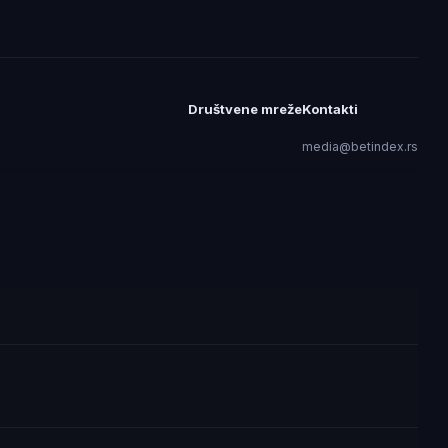
Društvene mreže
Kontakti
media@betindex.rs