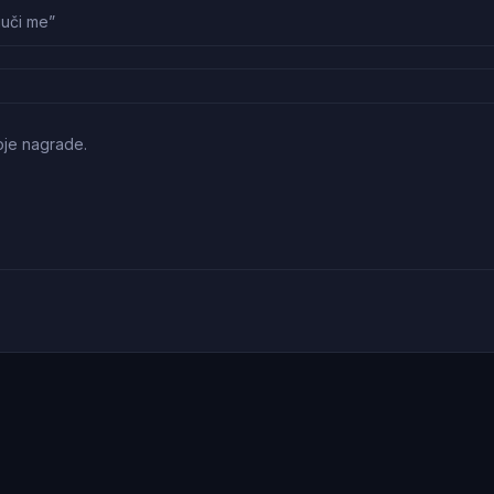
juči me”
voje nagrade.