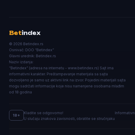
Bet
index
© 2026 Betindex.rs
Osnivač:
DOO “Betindex”
Glavni urednik:
Betindex.rs
Naziv izdanja:
”Betindex” (adresa na internetu - www.betindex.rs) Sajt ima
informativni karakter. Preštampavanje materijala sa sajta
dozvoljeno je samo uz aktivni link na izvor. Pojedini materijali sajta
mogu sadržati informacije koje nisu namenjene osobama mlađim
od 18 godina
Kladite se odgovorno!
Informativn
18+
U slučaju znakova zavisnosti, obratite se stručnjaku